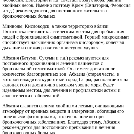
хвойных лесов. Именно поэтому Крым (Евпатория, Феодосия
и т.д.) рекомендуются для постоянного жительства
бронхолегочных больных.
Минводы, Кисловодск, а также территорию вблизи
Пятигорска считают классическим местом для пребывания
людей с бронхиальной симптоматикой. Горный микроклимат
способствует насыщению организма кислородом, облегчая
дыхание и снижая развитие приступов удушья.
Абхазия (Батуми, Сухуми и т.д.) рекомендуются для
постоянного проживания и лечения пациентов с
бронхиальной симптоматикой. Она имеет достаточное
количество благоприятных зон. Абхазия (старая часть), в
которой находится курортный город Гагры, располагается на
склонах гор и достаточно высоком уровне моря, будет
идеальным местом, для лечения и профилактики астмы и
аллергических заболеваний.
Абхазия славится своими хвойными лесами, очищающими
атмосферу от вредных веществ и аллергенов, обогащая его
полезными фитонцидами, что очень полезно при
бронхолегочных заболеваниях. Благодаря этому, Абхазия
рекомендуется для постоянного пребывания и лечения
бронхолегочных больных.