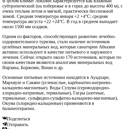
В целом климат Абхазии характеризуется как влажный
субтропический (на побережье и в горах до высоты 400 м), с
очень теплым летом и мягкой, практически бесснежной
зимой. Средняя температура января +2 +4°C; средняя
температура августа +22 +24°C. В год в среднем выпадает
около 1500 мм осадков.
Одним из факторов, способствующих развитию лечебно-
оздоровительного туризма, стало наличие источников
целебных минеральных вод, которые санатории Абхазии
активно используют в качестве питьевого и наружного
лечения. Сейчас открыто около 170 источников, которые по
своим качествам являются аналогами минеральных вод
Нарзана, Боржоми, Виши и др.
Основные питьевые источники находятся в Ауадхаре,
Мархяуле и Сакяне (углекислые, карбонатно-натриево-
кальциево-магниевые). Воды Сухума (сероводородно-
хлоридно-натриевые, термальные), Гагры (азотные,
термальные, сульфидно-сульфатно-кальциево-магниевые),
Окума (хлоридно-кальциевые) применяются в
бальнеотерапии.
Поделиться
Отправить