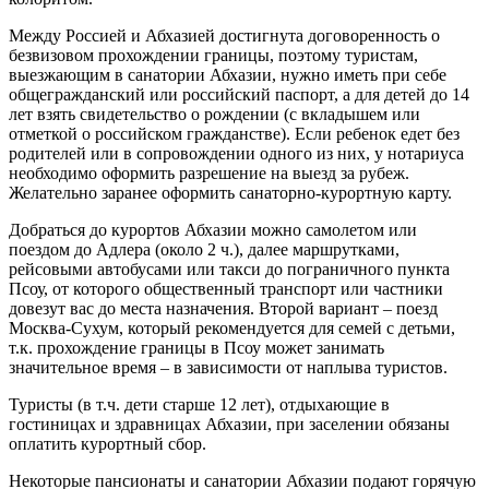
Между Россией и Абхазией достигнута договоренность о
безвизовом прохождении границы, поэтому туристам,
выезжающим в санатории Абхазии, нужно иметь при себе
общегражданский или российский паспорт, а для детей до 14
лет взять свидетельство о рождении (с вкладышем или
отметкой о российском гражданстве). Если ребенок едет без
родителей или в сопровождении одного из них, у нотариуса
необходимо оформить разрешение на выезд за рубеж.
Желательно заранее оформить санаторно-курортную карту.
Добраться до курортов Абхазии можно самолетом или
поездом до Адлера (около 2 ч.), далее маршрутками,
рейсовыми автобусами или такси до пограничного пункта
Псоу, от которого общественный транспорт или частники
довезут вас до места назначения. Второй вариант – поезд
Москва-Сухум, который рекомендуется для семей с детьми,
т.к. прохождение границы в Псоу может занимать
значительное время – в зависимости от наплыва туристов.
Туристы (в т.ч. дети старше 12 лет), отдыхающие в
гостиницах и здравницах Абхазии, при заселении обязаны
оплатить курортный сбор.
Некоторые пансионаты и санатории Абхазии подают горячую