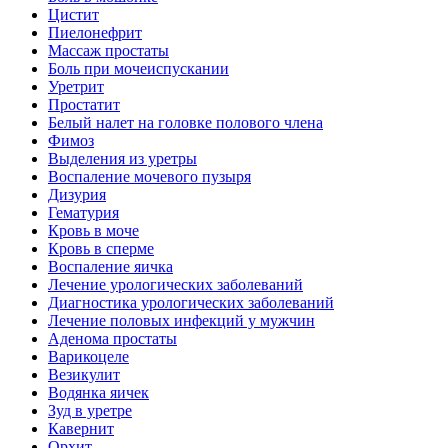
Цистит
Пиелонефрит
Массаж простаты
Боль при мочеиспускании
Уретрит
Простатит
Белый налет на головке полового члена
Фимоз
Выделения из уретры
Воспаление мочевого пузыря
Дизурия
Гематурия
Кровь в моче
Кровь в сперме
Воспаление яичка
Лечение урологических заболеваний
Диагностика урологических заболеваний
Лечение половых инфекций у мужчин
Аденома простаты
Варикоцеле
Везикулит
Водянка яичек
Зуд в уретре
Кавернит
Орхит