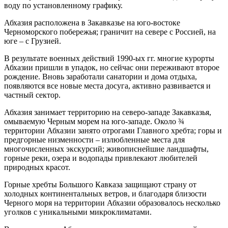
воду по установленному графику.
Абхазия расположена в Закавказье на юго-востоке
Черноморского побережья; граничит на севере с Россией, на
юге – с Грузией.
В результате военных действий 1990-ых гг. многие курорты
Абхазии пришли в упадок, но сейчас они переживают второе
рождение. Вновь заработали санатории и дома отдыха,
появляются все новые места досуга, активно развивается и
частный сектор.
Абхазия занимает территорию на северо-западе Закавказья,
омываемую Черным морем на юго-западе. Около ¾
территории Абхазии занято отрогами Главного хребта; горы и
предгорные низменности – излюбленные места для
многочисленных экскурсий; живописнейшие ландшафты,
горные реки, озера и водопады привлекают любителей
природных красот.
Горные хребты Большого Кавказа защищают страну от
холодных континентальных ветров, и благодаря близости
Черного моря на территории Абхазии образовалось несколько
уголков с уникальными микроклиматами.