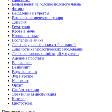
Белый налет на головке полового члена
Фимоз
Выделения из уретры
Воспаление мочевого пузыря
Дизурия
Гематурия
Кровь в моче
Кровь в сперме
Воспаление яичка
Лечение урологических заболеваний
Диагностика урологических заболеваний
Лечение половых инфекций у мужчин
Аденома простаты
Варикоцеле
Везикулит
Водянка яичек
Зуд в уретре
Кавернит
Орхит
Слабая эрекция
Эректильная дисфункция
Катетер
Цистостома
Популярные статьи