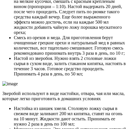
на мелкие кусочки, смешать с красным крепленым
вином (пропорции – 1:10). Настой выдержать 20 дней,
после чего процедить. Следует пить по рюмке такого
средства каждый вечер. Еще более выраженного
эффекта можно достичь, если на каждые 500 мл
жидкости добавить чайную ложу порошка мускатного
ореха;
Смесь из орехов и меда. Для приготовления берут
очищенные грецкие орехи и натуральный мед в равных
количествах, все тщательно смешивают. Готовую смесь
рекомендовано принимать внутрь 3 раза в день, по 10 г;
Настой из зверобоя. Нужно взять 2 столовые ложки
сырья в сухом виде, залить стаканом кипятка, настоять в
течение 3 часов. Готовое средство процедить.
Принимать 4 раза в день, по 50 мл;
Зверобой используют в виде настойки, отвара, чая или масла,
которые легко приготовить в домашних условиях
Настойка из шишек хмеля. Столовую ложку сырья в
свежем виде заливают 200 мл кипятка, ставят на огонь
на 10 минут. Жидкости дают остыть. Принимать ее
нужно 2 раза в день по 100 мл;