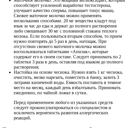
Маточное молочко. Это мощный антиоксидант, который
способствует усиленной выработке тестостерона,
улучшает качество спермы, повышает тонус мышц.
Свежее маточное молочко можно применять
несколькими способами. 20 мг вещества кладут под
язык за час до еды и держат до полного растворения
либо смешивают 30 мг с половиной стакана теплого
молока. Если пользоваться вторым способом, то прием
нужно повторять до 5 раз в день, натощак. При
отсутствии свежего маточного молочка можно
воспользоваться таблетками «Апилак», которые
содержат его в своем составе. Следует принимать по 2
таблетки 3 раза в день, оставляя под языком до полного
растворения;
Настойка на основе чеснока. Нужно взять 1 кг чеснока,
очистить, мелко нарезать, поместить в банку, залить 3
литрами кипяченой воды. Емкость поставить в темное
место на месяц, каждый день взбалтывать. Принимать
ежедневно, по чайной ложке в сутки.
Перед применением любого из указанных средств
следует проконсультироваться со специалистом и
исключить вероятность развития аллергических
реакций.