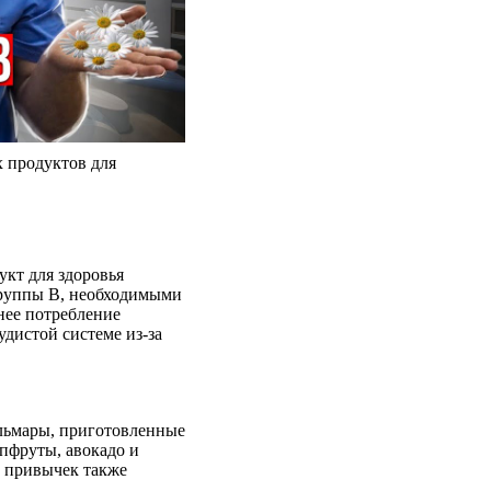
 продуктов для
укт для здоровья
группы В, необходимыми
нее потребление
удистой системе из-за
льмары, приготовленные
йпфруты, авокадо и
х привычек также