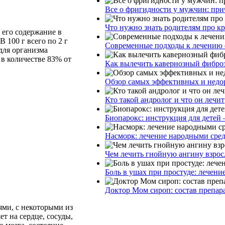
Все о фригидности у мужчин: при
Что нужно знать родителям про к
 его содержание в
В 100 г всего по 2 г
Современные подходы к лечению 
для организма
в количестве 83% от
Как вылечить кавернозный фибро
Обзор самых эффективных и недор
Кто такой андролог и что он лечит
Биопарокс: инструкция для детей 
Насморк: лечение народными сре
Чем лечить гнойную ангину взрос
Боль в ушах при простуде: лечени
Доктор Мом сироп: состав препар
ями, с некоторыми из
т на сердце, сосуды,