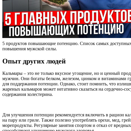
5 продуктов повышающие потенцию. Список самых доступных
повышения мужской силы.
Опыт других людей
Кальмары – это не только вкусное угощение, но и ценный прод
мужчин. Они богаты белком, железом, цинком и витаминами 
для поддержания потенции. Однако, стоит помнить, что излиш
жареных кальмаров может негативно сказаться на сердечно-сос
содержания холестерина.
Для улучшения потенции рекомендуется включить в рацион ка
на пару или гриле. Также полезно употреблять орехи, мед, гре
морепродукты. Регулярные занятия спортом и отказ от вредны
способствуют улучшению мужского здоровья.