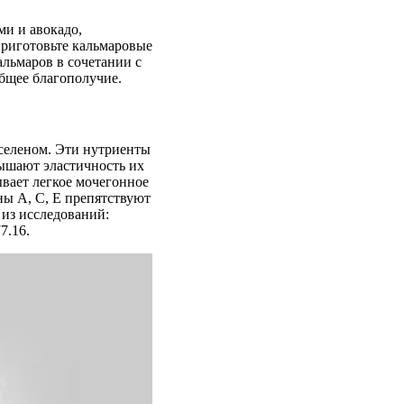
ми и авокадо,
риготовьте кальмаровые
альмаров в сочетании с
бщее благополучие.
 селеном. Эти нутриенты
ышают эластичность их
вает легкое мочегонное
ны А, С, Е препятствуют
из исследований:
77.16.