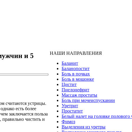
НАШИ НАПРАВЛЕНИЯ
мужчин и 5
Баланит
Баланопостит
Боль в почках
Боль в мошонке
Цистит
Пиелонефрит
Массаж простаты
Боль при мочеиспускании
м считаются устрицы.
Уретрит
однако есть более
Простатит
 чем заключается польза
Белый налет на головке полового 
, правильно чистить и
Фимоз
Выделения из уретры