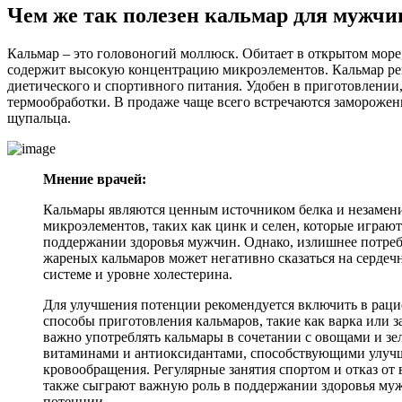
Чем же так полезен кальмар для мужчи
Кальмар – это головоногий моллюск. Обитает в открытом море,
содержит высокую концентрацию микроэлементов. Кальмар ре
диетического и спортивного питания. Удобен в приготовлении,
термообработки. В продаже чаще всего встречаются замороже
щупальца.
Мнение врачей:
Кальмары являются ценным источником белка и незаме
микроэлементов, таких как цинк и селен, которые играю
поддержании здоровья мужчин. Однако, излишнее потре
жареных кальмаров может негативно сказаться на сердеч
системе и уровне холестерина.
Для улучшения потенции рекомендуется включить в раци
способы приготовления кальмаров, такие как варка или з
важно употреблять кальмары в сочетании с овощами и зе
витаминами и антиоксидантами, способствующими улу
кровообращения. Регулярные занятия спортом и отказ от
также сыграют важную роль в поддержании здоровья му
потенции.