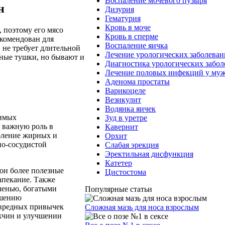
Воспаление мочевого пузыря
н
Дизурия
Гематурия
Кровь в моче
 поэтому его мясо
Кровь в сперме
комендован для
Воспаление яичка
 не требует длительной
Лечение урологических заболева
нные тушки, но бывают и
Диагностика урологических забо
Лечение половых инфекций у му
Аденома простаты
Варикоцеле
Везикулит
Водянка яичек
нимых
Зуд в уретре
т важную роль в
Кавернит
бление жирных и
Орхит
но-сосудистой
Слабая эрекция
Эректильная дисфункция
Катетер
он более полезные
Цистостома
апекание. Также
ленью, богатыми
Популярные статьи
чшению
 вредных привычек
Сложная мазь для носа взрослым
жчин и улучшении