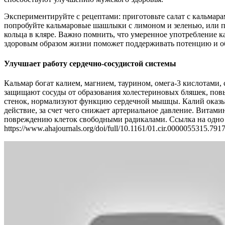
Экспериментируйте с рецептами: приготовьте салат с кальмара
попробуйте кальмаровые шашлыки с лимоном и зеленью, или п
кольца в кляре. Важно помнить, что умеренное употребление к
здоровым образом жизни поможет поддерживать потенцию и о
Улучшает работу сердечно-сосудистой системы
Кальмар богат калием, магнием, таурином, омега-3 кислотами,
защищают сосуды от образования холестериновых бляшек, пов
стенок, нормализуют функцию сердечной мышцы. Калий оказы
действие, за счет чего снижает артериальное давление. Витами
повреждению клеток свободными радикалами. Ссылка на одно 
https://www.ahajournals.org/doi/full/10.1161/01.cir.0000055315.791