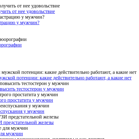
учить от нее удовольствие
страцию у мужчин?
юорографии
жской потенции: какие действительно работают, а какие нет
овысить тестостерон у мужчин
ого простатита у мужчин
испускания у мужчин
И предстательной железы
для мужчин