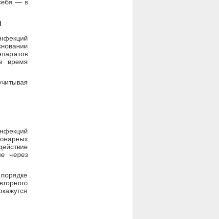
себя — в
н
инфекций
сновании
епаратов
ее время
учитывая
нфекций
ионарных
действие
ие через
порядке
вторного
окажутся