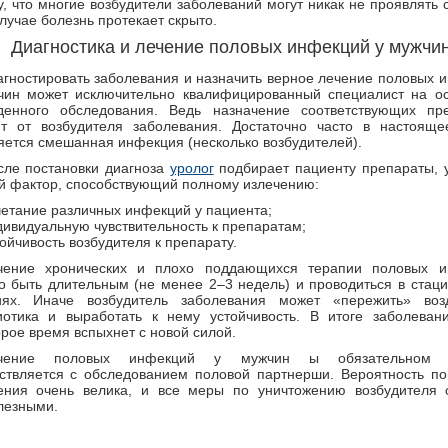
, что многие возбудители заболеваний могут никак не проявлять 
лучае болезнь протекает скрыто.
Диагностика и лечение половых инфекций у мужчи
агностировать заболевания и назначить верное лечение половых 
чин может исключительно квалифицированный специалист на о
денного обследования. Ведь назначение соответствующих пр
ит от возбудителя заболевания. Достаточно часто в настоящ
яется смешанная инфекция (несколько возбудителей).
сле постановки диагноза
уролог
подбирает пациенту препараты, 
й фактор, способствующий полному излечению:
четание различных инфекций у пациента;
дивидуальную чувствительность к препаратам;
ойчивость возбудителя к препарату.
чение хронических и плохо поддающихся терапии половых и
о быть длительным (не менее 2–3 недель) и проводиться в стац
иях. Иначе возбудитель заболевания может «пережить» воз
иотика и выработать к нему устойчивость. В итоге заболеван
рое время вспыхнет с новой силой.
чение половых инфекций у мужчин ы обязательном 
ствляется с обследованием половой партнерши. Вероятность по
ения очень велика, и все меры по уничтожению возбудителя 
лезными.