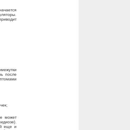
начается
уляторы.
приводит
омежутки
нь после
мптомами
чек;
ие может
идиозе).
ой еще и