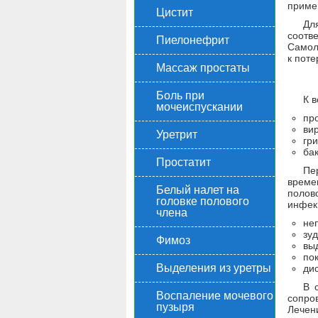
приме
Цистит
Дл
соотв
Пиелонефрит
Самол
к поте
Массаж простаты
Боль при
К 
мочеиспускании
пр
ви
Уретрит
гри
бак
Простатит
Пе
време
Белый налет на
полов
головке полового
инфек
члена
не
зуд
Фимоз
вы
по
Выделения из уретры
дис
В 
Воспаление мочевого
сопро
пузыря
Лечен