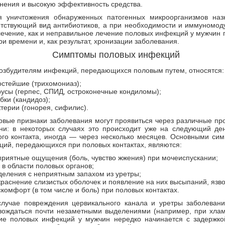
нения и высокую эффективность средства.
я уничтожения обнаруженных патогенных микроорганизмов наз
етствующий вид антибиотиков, а при необходимости и иммуномод
ечение, как и неправильное лечение половых инфекций у мужчин 
ри времени и, как результат, хронизации заболевания.
Симптомы половых инфекций
возбудителям инфекций, передающихся половым путем, относятся:
остейшие (трихомониаз);
русы (герпес, СПИД, остроконечные кондиломы);
бки (кандидоз);
терии (гонорея, сифилис).
рвые признаки заболевания могут проявиться через различные пр
ни: в некоторых случаях это происходит уже на следующий де
ого контакта, иногда — через несколько месяцев. Основными си
ций, передающихся при половых контактах, являются:
приятные ощущения (боль, чувство жжения) при мочеиспускании;
 в области половых органов;
деления с неприятным запахом из уретры;
краснение слизистых оболочек и появление на них высыпаний, язво
комфорт (в том числе и боль) при половых контактах.
случае повреждения цервикального канала и уретры заболеван
вождаться почти незаметными выделениями (например, при хлам
ие половых инфекций у мужчин нередко начинается с задержк