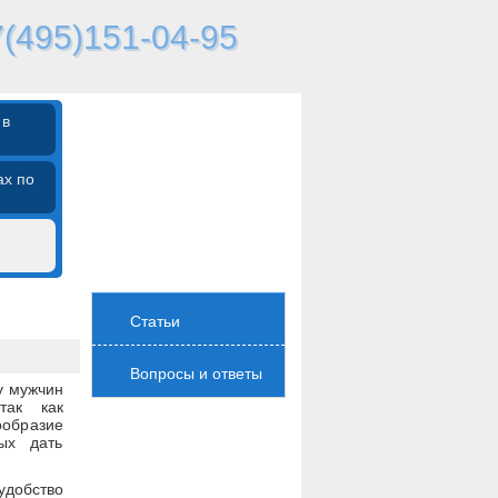
(495)151-04-95
 в
ах по
Статьи
Вопросы и ответы
у мужчин
так как
образие
ых дать
удобство