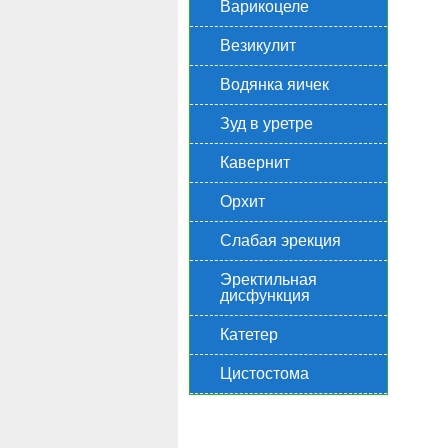
Варикоцеле
Везикулит
Водянка яичек
Зуд в уретре
Кавернит
Орхит
Слабая эрекция
Эректильная
дисфункция
Катетер
Цистостома