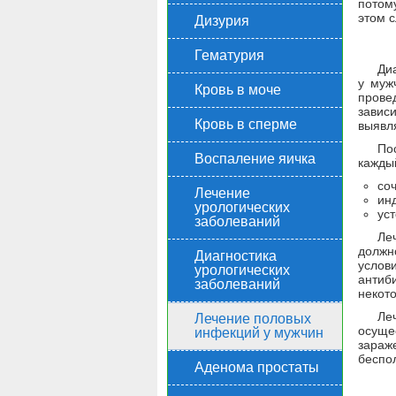
потому
этом с
Дизурия
Гематурия
Ди
у муж
Кровь в моче
прове
завис
Кровь в сперме
выявл
По
Воспаление яичка
кажды
со
Лечение
ин
урологических
уст
заболеваний
Ле
должн
Диагностика
услов
урологических
антиб
заболеваний
некото
Ле
Лечение половых
осуще
инфекций у мужчин
зараж
беспо
Аденома простаты