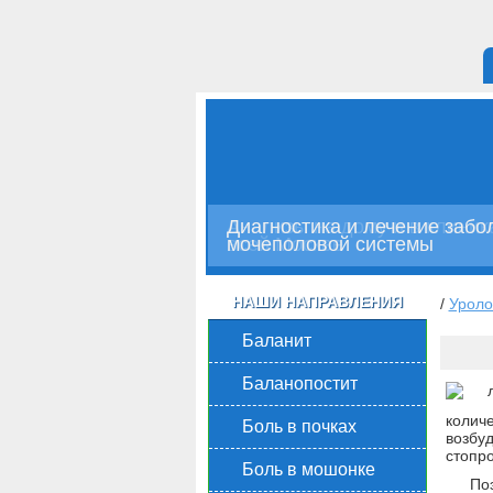
Анализы на дому и в клиник
Диагностика и лечение забо
всей Москве
мочеполовой системы
НАШИ НАПРАВЛЕНИЯ
/
Уроло
Баланит
Баланопостит
колич
Боль в почках
возбу
стопро
Боль в мошонке
По