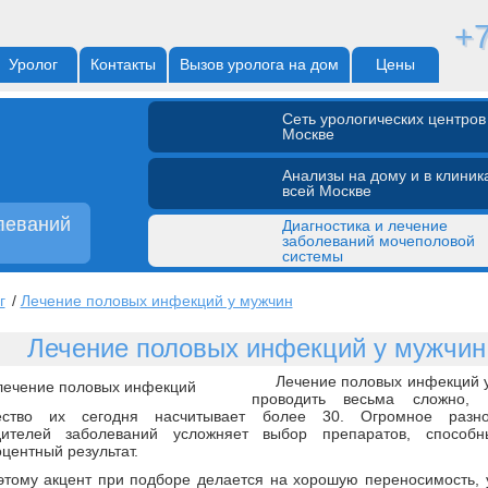
+7
Уролог
Контакты
Вызов уролога на дом
Цены
Cеть урологических центров
Москве
Анализы на дому и в клиник
всей Москве
ах по
леваний
Диагностика и лечение
заболеваний мочеполовой
системы
г
/
Лечение половых инфекций у мужчин
Лечение половых инфекций у мужчин
Лечение половых инфекций 
проводить весьма сложно, 
ество их сегодня насчитывает более 30. Огромное разно
дителей заболеваний усложняет выбор препаратов, способн
центный результат.
этому акцент при подборе делается на хорошую переносимость, 