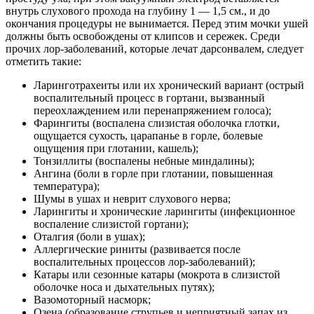
внутрь слухового прохода на глубину 1 — 1,5 см., и до
окончания процедуры не вынимается. Перед этим мочки ушей
должны быть освобождены от клипсов и сережек. Среди
прочих лор-заболеваний, которые лечат дарсонвалем, следует
отметить такие:
Ларинготрахеиты или их хронический вариант (острый
воспалительный процесс в гортани, вызванный
переохлаждением или перенапряжением голоса);
Фарингиты (воспалена слизистая оболочка глотки,
ощущается сухость, царапанье в горле, болевые
ощущения при глотании, кашель);
Тонзиллиты (воспалены небные миндалины);
Ангина (боли в горле при глотании, повышенная
температура);
Шумы в ушах и неврит слухового нерва;
Ларингиты и хронические ларингиты (инфекционное
воспаление слизистой гортани);
Оталгия (боли в ушах);
Аллергические риниты (развивается после
воспалительных процессов лор-заболеваний);
Катары или сезонные катары (мокрота в слизистой
оболочке носа и дыхательных путях);
Вазомоторный насморк;
Озена (образование струпьев и неприятный запах из