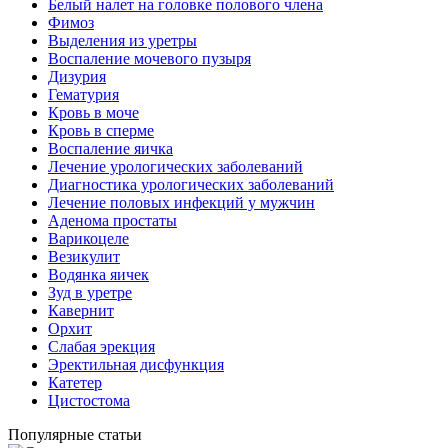
Белый налет на головке полового члена
Фимоз
Выделения из уретры
Воспаление мочевого пузыря
Дизурия
Гематурия
Кровь в моче
Кровь в сперме
Воспаление яичка
Лечение урологических заболеваний
Диагностика урологических заболеваний
Лечение половых инфекций у мужчин
Аденома простаты
Варикоцеле
Везикулит
Водянка яичек
Зуд в уретре
Кавернит
Орхит
Слабая эрекция
Эректильная дисфункция
Катетер
Цистостома
Популярные статьи