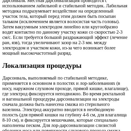
дарсонваля. Местная дарсонвализация проводится с
использованием лабильной и стабильной методик. Лабильная
методика подразумевает воздействие на определенный
участок тела, который перед этим должен быть посыпан
тальком (исключением является волосистая часть головы).
Затем вакуумным электродом линейно или кругообразно
водят контактно по данному участку кожи со скоростью 2-3
см/с. Если требуется большой раздражающий эффект (лечение
ран, язв), тогда увеличивают зазор на 2-3 мм. между
электродом и участком кожи, из-за чего возникает более
мощный высокочастотный разряд.
Локализация процедуры
Дарсонваль, выполняемый по стабильной методике,
применяется в основном в полостях и лор-заболеваниях (в
носу, наружном слуховом проходе, прямой кишке, влагалище),
где электрод фиксируется неподвижно. Во время ректальной
и вагинальной процедуры дарсонвализации на электроды
сначала должна быть нанесена смазка из стерильного
вазелина. Электрод аккуратно вводится в необходимую
полость (для прямой кишки на глубину 4-6 см, для влагалища
8-10 см), и фиксируется мешочками, которые специально
наполнены песком. Для лор-дарсонвализации слизистой
оболочки носа или поверхности слухового прохода смазка