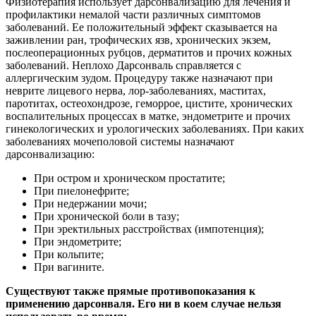
Физиотерапия использует дарсонвализацию для лечения и
профилактики немалой части различных симптомов
заболеваний. Ее положительный эффект сказывается на
заживлении ран, трофических язв, хронических экзем,
послеоперационных рубцов, дерматитов и прочих кожных
заболеваний. Неплохо Дарсонваль справляется с
аллергическим зудом. Процедуру также назначают при
неврите лицевого нерва, лор-заболеваниях, маститах,
паротитах, остеохондрозе, геморрое, цистите, хронических
воспалительных процессах в матке, эндометрите и прочих
гинекологических и урологических заболеваниях. При каких
заболеваниях мочеполовой системы назначают
дарсонвализацию:
При остром и хроническом простатите;
При пиелонефрите;
При недержании мочи;
При хронической боли в тазу;
При эректильных расстройствах (импотенция);
При эндометрите;
При кольпите;
При вагините.
Существуют также прямые противопоказания к
применению дарсонваля. Его ни в коем случае нельзя