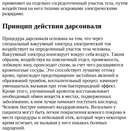
применяют на отдельно сосредоточенный участок тела, путем
воздействия на него тихими искровыми электрическими
разрядами.
Принцип действия дарсонваля
Процедура дарсонваля основана на том, что через
специальный вакуумный электрод электрический ток
воздействует на определенный участок тела человека.
Вакуумный электрод ионизирует вокруг себя воздух. Таким
образом, воздействуя на поясничный отдел, промежность,
лобковую зону, происходит спазм, за счет чего расширяются
кровеносные сосуды. Это способствует лучшему оттоку
крови, происходит предотвращение застойных явлений и
образований тромбов, воспалительный процесс начинает
уменьшаться, вызывая при этом бактерицидный эффект.
Кроме этого, улучшенный кровоток восстанавливает
необходимый обмен веществ в местах, подверженных
заболеванию, к ним лучше начинает поступать кислород.
Человек быстрее начинает выздоравливать. Визуально у
пациента могут быть легкие покраснения кожного покрова в
месте процедуры и небольшой отек, который через некоторое
время исчезает, не вызывая у него никаких болевых
ощущений.