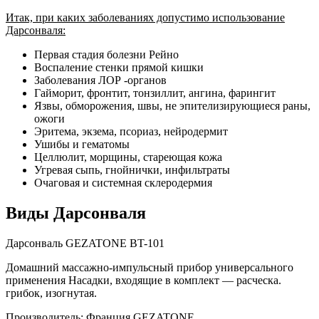
Итак, при каких заболеваниях допустимо использование
Дарсонваля:
Первая стадия болезни Рейно
Воспаление стенки прямой кишки
Заболевания ЛОР -органов
Гайморит, фронтит, тонзиллит, ангина, фарингит
Язвы, обморожения, швы, не эпителизирующиеся раны,
ожоги
Эритема, экзема, псориаз, нейродермит
Ушибы и гематомы
Целлюлит, морщины, стареющая кожа
Угревая сыпь, гнойнички, инфильтраты
Очаговая и системная склеродермия
Виды Дарсонваля
Дарсонваль GEZATONE BT-101
Домашний массажно-импульсный прибор универсального
применения Насадки, входящие в комплект — расческа.
грибок, изогнутая.
Производитель: Франция GEZATONE