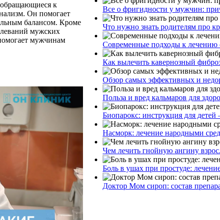
 обращающиеся к
Все о фригидности у мужчин: при
нализм. Он помогает
альным балансом. Кроме
Что нужно знать родителям про к
болеваний мужских
 помогает мужчинам
Современные подходы к лечению 
Как вылечить кавернозный фибро
Обзор самых эффективных и недор
Польза и вред кальмаров для здор
Биопарокс: инструкция для детей 
Насморк: лечение народными сре
Чем лечить гнойную ангину взрос
Боль в ушах при простуде: лечени
Доктор Мом сироп: состав препар