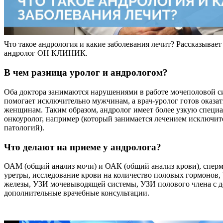
Что такое андрология и какие заболевания лечит? Рассказывает
андролог ОН КЛИНИК.
В чем разница уролог и андрологом?
Оба доктора занимаются нарушениями в работе мочеполовой с
помогает исключительно мужчинам, а врач-уролог готов оказа
женщинам. Таким образом, андролог имеет более узкую специа
онкоуролог, например (который занимается лечением исключи
патологий).
Что делают на приеме у андролога?
ОАМ (общий анализ мочи) и ОАК (общий анализ крови), сперм
уретры, исследование крови на количество половых гормонов,
железы, УЗИ мочевыводящей системы, УЗИ полового члена с 
дополнительные врачебные консультации.