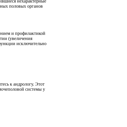
вившиеся нехарактерные
жных половых органов
ением и профилактикой
тии (увеличения
 функции исключительно
тесь к андрологу. Этот
мочеполовой системы у