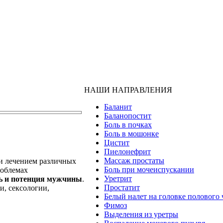
НАШИ НАПРАВЛЕНИЯ
Баланит
Баланопостит
Боль в почках
Боль в мошонке
Цистит
Пиелонефрит
Массаж простаты
 и лечением различных
Боль при мочеиспускании
роблемах
Уретрит
ть и потенция мужчины
.
Простатит
и, сексологии,
Белый налет на головке полового 
Фимоз
Выделения из уретры