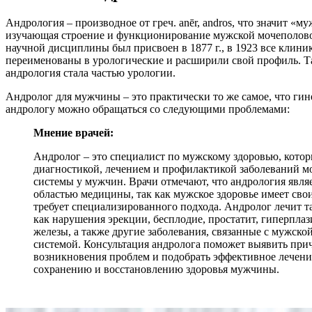
Андрология – производное от греч. anēr, andros, что значит «му
изучающая строение и функционирование мужской мочеполово
научной дисциплины был присвоен в 1877 г., в 1923 все клин
переименованы в урологические и расширили свой профиль. Т
андрология стала частью урологии.
Андролог для мужчины – это практически то же самое, что ги
андрологу можно обращаться со следующими проблемами:
Мнение врачей:
Андролог – это специалист по мужскому здоровью, котор
диагностикой, лечением и профилактикой заболеваний 
системы у мужчин. Врачи отмечают, что андрология явля
областью медицины, так как мужское здоровье имеет сво
требует специализированного подхода. Андролог лечит т
как нарушения эрекции, бесплодие, простатит, гиперплаз
железы, а также другие заболевания, связанные с мужско
системой. Консультация андролога поможет выявить пр
возникновения проблем и подобрать эффективное лечени
сохранению и восстановлению здоровья мужчины.