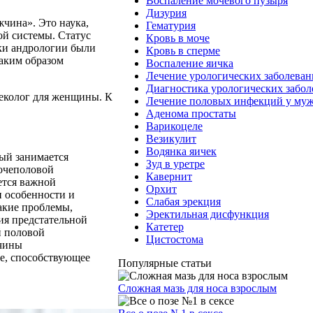
Воспаление мочевого пузыря
Дизурия
жчина». Это наука,
Гематурия
й системы. Статус
Кровь в моче
ики андрологии были
Кровь в сперме
аким образом
Воспаление яичка
Лечение урологических заболева
Диагностика урологических забо
неколог для женщины.
К
Лечение половых инфекций у му
Аденома простаты
Варикоцеле
Везикулит
Водянка яичек
ый занимается
Зуд в уретре
мочеполовой
Кавернит
ется важной
Орхит
и особенности и
Слабая эрекция
акие проблемы,
Эректильная дисфункция
ия предстательной
Катетер
й половой
Цистостома
ичины
е, способствующее
Популярные статьи
Сложная мазь для носа взрослым