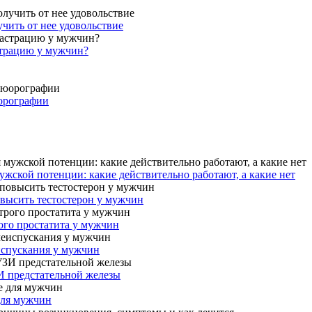
учить от нее удовольствие
страцию у мужчин?
юорографии
жской потенции: какие действительно работают, а какие нет
овысить тестостерон у мужчин
ого простатита у мужчин
испускания у мужчин
И предстательной железы
для мужчин