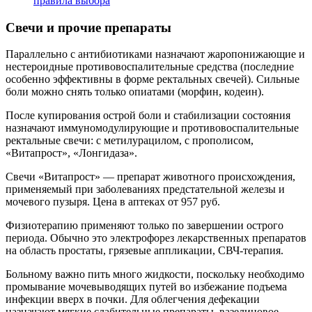
правила выбора
Свечи и прочие препараты
Параллельно с антибиотиками назначают жаропонижающие и
нестероидные противовоспалительные средства (последние
особенно эффективны в форме ректальных свечей). Сильные
боли можно снять только опиатами (морфин, кодеин).
После купирования острой боли и стабилизации состояния
назначают иммуномодулирующие и противовоспалительные
ректальные свечи: с метилурацилом, с прополисом,
«Витапрост», «Лонгидаза».
Свечи «Витапрост» — препарат животного происхождения,
применяемый при заболеваниях предстательной железы и
мочевого пузыря. Цена в аптеках от 957 руб.
Физиотерапию применяют только по завершении острого
периода. Обычно это электрофорез лекарственных препаратов
на область простаты, грязевые аппликации, СВЧ-терапия.
Больному важно пить много жидкости, поскольку необходимо
промывание мочевыводящих путей во избежание подъема
инфекции вверх в почки. Для облегчения дефекации
назначают мягкие слабительные препараты, вазелиновое