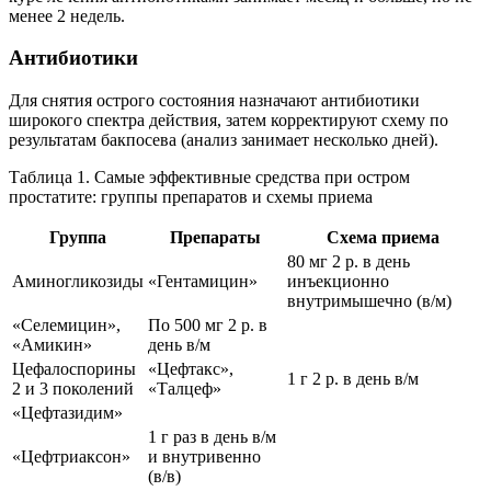
менее 2 недель.
Антибиотики
Для снятия острого состояния назначают антибиотики
широкого спектра действия, затем корректируют схему по
результатам бакпосева (анализ занимает несколько дней).
Таблица 1. Самые эффективные средства при остром
простатите: группы препаратов и схемы приема
Группа
Препараты
Схема приема
80 мг 2 р. в день
Аминогликозиды
«Гентамицин»
инъекционно
внутримышечно (в/м)
«Селемицин»,
По 500 мг 2 р. в
«Амикин»
день в/м
Цефалоспорины
«Цефтакс»,
1 г 2 р. в день в/м
2 и 3 поколений
«Талцеф»
«Цефтазидим»
1 г раз в день в/м
«Цефтриаксон»
и внутривенно
(в/в)