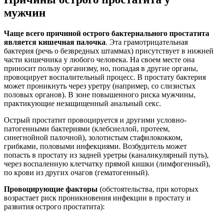
мужчин
Чаще всего причиной острого бактериального простатита
является кишечная палочка
. Эта грамотрицательная
бактерия (речь о безвредных штаммах) присутствует в нижней
части кишечника у любого человека. На своем месте она
приносит пользу организму, но, попадая в другие органы,
провоцирует воспалительный процесс. В простату бактерия
может проникнуть через уретру (например, со слизистых
половых органов). В зоне повышенного риска мужчины,
практикующие незащищенный анальный секс.
Острый простатит провоцируется и другими условно-
патогенными бактериями (клебсиеллой, протеем,
синегнойной палочной), золотистым стафилококком,
грибками, половыми инфекциями. Возбудитель может
попасть в простату из задней уретры (каналикулярный путь),
через воспаленную клетчатку прямой кишки (лимфогенный),
по крови из других очагов (гематогенный).
Провоцирующие факторы
(обстоятельства, при которых
возрастает риск проникновения инфекции в простату и
развития острого простатита):