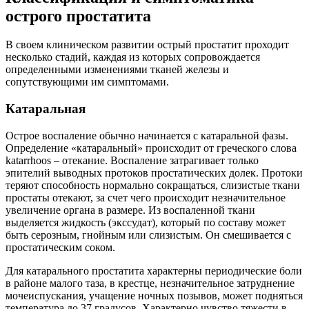
острого простатита
В своем клиническом развитии острый простатит проходит
несколько стадий, каждая из которых сопровождается
определенными изменениями тканей железы и
сопутствующими им симптомами.
Катаральная
Острое воспаление обычно начинается с катаральной фазы.
Определение «катаральный» происходит от греческого слова
katarrhoos – отекание. Воспаление затрагивает только
эпителий выводных протоков простатических долек. Протоки
теряют способность нормально сокращаться, слизистые ткани
простаты отекают, за счет чего происходит незначительное
увеличение органа в размере. Из воспаленной ткани
выделяется жидкость (экссудат), который по составу может
быть серозным, гнойным или слизистым. Он смешивается с
простатическим соком.
Для катарального простатита характерны периодические боли
в районе малого таза, в крестце, незначительное затруднение
мочеиспускания, учащение ночных позывов, может подняться
температура до 37 градусов. Характерно чувство тяжести в