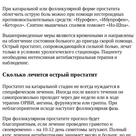
При катаральной или фолликулярной форме простатита
облегчить острую боль можно при помощи нестероидных
противовоспалительных средств: «Нурофен», «Ибупрофен»,
«Кеторол». Снятию мышечных спазмов поможет «Но-Шпа».
Вышеприведенные меры являются временными и направлены
на облегчение состояния больного до приезда скорой помощи.
Острый простатит, сопровождающийся сильной болью, лечат
только в условиях урологического стационара.
Пациенту
необходима интенсивная антибактериальная терапия и
наблюдение.
Сколько лечится острый простатит
Простатит на катаральной стадии не всегда нуждается в
специфическом лечении. Иногда после вялого течения он
самопроизвольно проходит через две недели или в ходе
терапии ОРВИ, ангины, фурункулеза или гриппа. При
неблагоприятном исходе наступит фолликулярная фаза.
При фолликулярном простатите прогноз будет
благоприятным, если лечение проведено грамотно и
своевременно – на 10-12 день симптомы затухают. Полный
курс лечения антибиотиками занимает месяц и больше, но не