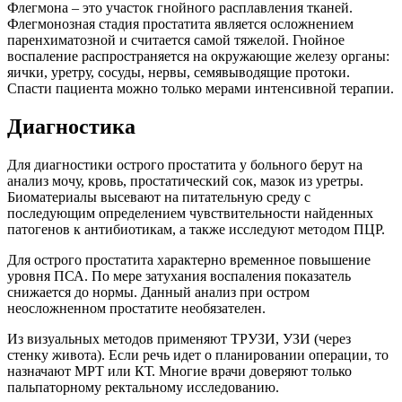
Флегмона – это участок гнойного расплавления тканей.
Флегмонозная стадия простатита является осложнением
паренхиматозной и считается самой тяжелой.
Гнойное
воспаление распространяется на окружающие железу органы:
яички, уретру, сосуды, нервы, семявыводящие протоки.
Спасти пациента можно только мерами интенсивной терапии.
Диагностика
Для диагностики острого простатита у больного берут на
анализ мочу, кровь, простатический сок, мазок из уретры.
Биоматериалы высевают на питательную среду с
последующим определением чувствительности найденных
патогенов к антибиотикам, а также исследуют методом ПЦР.
Для острого простатита характерно временное повышение
уровня ПСА. По мере затухания воспаления показатель
снижается до нормы. Данный анализ при остром
неосложненном простатите необязателен.
Из визуальных методов применяют ТРУЗИ, УЗИ (через
стенку живота). Если речь идет о планировании операции, то
назначают МРТ или КТ. Многие врачи доверяют только
пальпаторному ректальному исследованию.