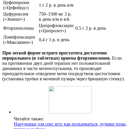
Цефоперазон
1 г 2 р. в день в/м
(«Цефобид»)
Цефуроксим
750–1500 мг 3 р.
(«Зиннат»)
в день в/м и в/в
Ципрофлоксацин
Фторхинолоны
0,5 г 2 р. в день
(«Ципролет»)
Ломефлоксацин
0,4 г 1 р. в день
(«Максаквин»)
При легкой форме острого простатита достаточно
перорального (в таблетках) приема фторхинолонов.
Если
на протяжении двух дней терапии нет положительной
динамики в части мочеиспускания, то производят
принудительное отведение мочи посредством цистостомии
(установка трубки в мочевой пузырь через брюшную стенку).
Читайте также:
Наручники для секс игр: как пользоваться, лучшие позы,