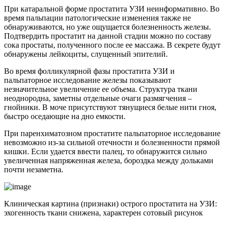
При катаральной форме простатита УЗИ неинформативно. Во
время пальпации патологические изменения также не
обнаруживаются, но уже ощущается болезненность железы.
Подтвердить простатит на данной стадии можно по составу
сока простаты, полученного после ее массажа. В секрете будут
обнаружены лейкоциты, слущенный эпителий.
Во время фолликулярной фазы простатита УЗИ и
пальпаторное исследование железы показывают
незначительное увеличение ее объема.
Структура ткани
неоднородна, заметны отдельные очаги размягчения –
гнойники. В моче присутствуют тянущиеся белые нити гноя,
быстро оседающие на дно емкости.
При паренхиматозном простатите пальпаторное исследование
невозможно из-за сильной отечности и болезненности прямой
кишки. Если удается ввести палец, то обнаружится сильно
увеличенная напряженная железа, бороздка между дольками
почти незаметна.
Клиническая картина (признаки) острого простатита на УЗИ:
эхогенность ткани снижена, характерен сотовый рисунок