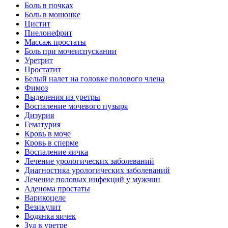
Боль в почках
Боль в мошонке
Цистит
Пиелонефрит
Массаж простаты
Боль при мочеиспускании
Уретрит
Простатит
Белый налет на головке полового члена
Фимоз
Выделения из уретры
Воспаление мочевого пузыря
Дизурия
Гематурия
Кровь в моче
Кровь в сперме
Воспаление яичка
Лечение урологических заболеваний
Диагностика урологических заболеваний
Лечение половых инфекций у мужчин
Аденома простаты
Варикоцеле
Везикулит
Водянка яичек
Зуд в уретре