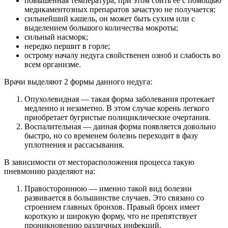
повышенная температура, при этом сбить ее с помощью
медикаментозных препаратов зачастую не получается;
сильнейший кашель, он может быть сухим или с
выделением большого количества мокроты;
сильный насморк;
нередко першит в горле;
острому началу недуга свойственен озноб и слабость во
всем организме.
Врачи выделяют 2 формы данного недуга:
Опухолевидная — такая форма заболевания протекает
медленно и незаметно. В этом случае корень легкого
приобретает бугристые полициклические очертания.
Воспалительная — данная форма появляется довольно
быстро, но со временем болезнь переходит в фазу
уплотнения и рассасывания.
В зависимости от месторасположения процесса такую
пневмонию разделяют на:
Правостороннюю — именно такой вид болезни
развивается в большинстве случаев. Это связано со
строением главных бронхов. Правый бронх имеет
короткую и широкую форму, что не препятствует
проникновению различных инфекций.