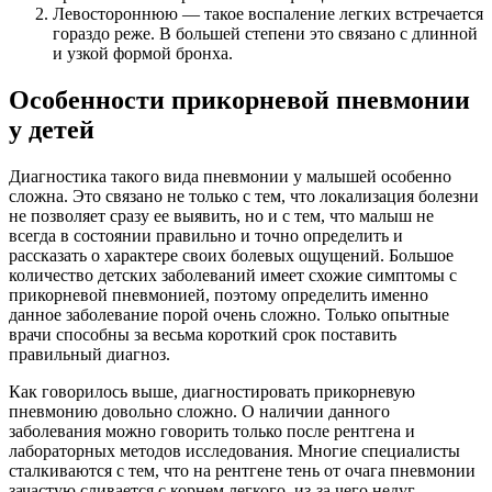
Левостороннюю — такое воспаление легких встречается
гораздо реже. В большей степени это связано с длинной
и узкой формой бронха.
Особенности прикорневой пневмонии
у детей
Диагностика такого вида пневмонии у малышей особенно
сложна. Это связано не только с тем, что локализация болезни
не позволяет сразу ее выявить, но и с тем, что малыш не
всегда в состоянии правильно и точно определить и
рассказать о характере своих болевых ощущений. Большое
количество детских заболеваний имеет схожие симптомы с
прикорневой пневмонией, поэтому определить именно
данное заболевание порой очень сложно. Только опытные
врачи способны за весьма короткий срок поставить
правильный диагноз.
Как говорилось выше, диагностировать прикорневую
пневмонию довольно сложно. О наличии данного
заболевания можно говорить только после рентгена и
лабораторных методов исследования. Многие специалисты
сталкиваются с тем, что на рентгене тень от очага пневмонии
зачастую сливается с корнем легкого, из-за чего недуг