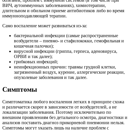
болезней, проблем с иммунной системой (в том числе при
ВИЧ, аутоиммунных заболеваниях), химиотерапии,
длительном и обильном приеме антибиотиков либо во время
иммунноподавляющей терапии.
Само воспаление может развиваться из-за:
бактериальной инфекции (самые распространенные
возбудители – пневмо- и стафилококки, гемофильная и
кишечная палочки);
вирусной инфекции (гриппа, герпеса, аденовируса,
ОРВИ и так далее);
грибковых инфекций;
неинфекционных причин: травмы грудной клетки,
загрязненный воздух, курение, аллергические реакции,
опухолевые заболевания и так далее.
Симптомы
Симптоматика любого воспаления легких в принципе схожа
и различается скорее в зависимости от возбудителей, а не
локализации заболевания. Поэтому исключительно по
внешним проявлениям без детального осмотра, диагностики и
анализов поставить диагноз прикорневой пневмонии нельзя.
Симптомы могут указать лишь на наличие проблем с