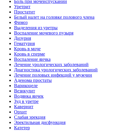
Боль при мочеиспускании
Уретрит
Простатит
Белый налет на головке полового члена
Фимоз
Выделения из уретры
Воспаление мочевого пузыря
Дизурия
Гематурия
Кровь в моче
Кровь в сперме
Воспаление яичка
Лечение урологических заболеваний
Диагностика урологических заболеваний
Лечение половых инфекций у мужчин
Аденома простаты
Варикоцеле
Везикулит
Водянка яичек
Зуд в уретре
Кавернит
Орхит
Слабая эрекция
Эректильная дисфункция
Катетер