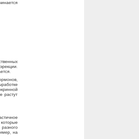
чинается
твенных
эрекции.
ется.
ормонов,
ыработке
окринной
е растут
астичное
 которые
 разного
имер, на