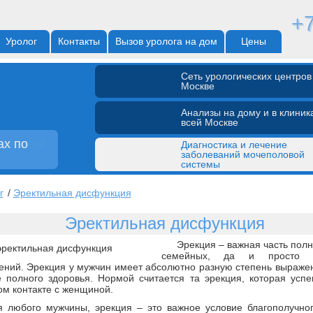
+7
Уролог
Контакты
Вызов уролога на дом
Цены
Cеть урологических центров
Москве
Анализы на дому и в клиник
всей Москве
ах по
леваний
Диагностика и лечение
заболеваний мочеполовой
системы
г
/
Эректильная дисфункция
Эректильная дисфункция
Эрекция – важная часть пол
семейных, да и просто п
ений. Эрекция у мужчин имеет абсолютно разную степень выражен
е полного здоровья. Нормой считается та эрекция, которая усп
ом контакте с женщиной.
я любого мужчины, эрекция – это важное условие благополучног