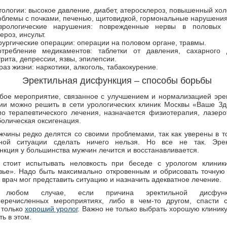
тологии: высокое давление, диабет, атеросклероз, повышенный хол
облемы с почками, печенью, щитовидкой, гормональные нарушения
врологические нарушения: поврежденные нервы в половых о
ероз, инсульт.
рургические операции: операции на половом органе, травмы.
отребление медикаментов: таблетки от давления, сахарного 
рита, депрессии, язвы, эпилепсии.
аз жизни: наркотики, алкоголь, табакокурение.
Эректильная дисфункция – способы борьбы
бое мероприятие, связанное с улучшением и нормализацией эре
ии можно решить в сети урологических клиник Москвы «Ваше Зд
о терапевтического лечения, назначается физиотерапия, лазеро
олическая оксигенация.
жчины редко делятся со своими проблемами, так как уверены в то
ной ситуации сделать ничего нельзя. Но все не так. Эрек
нкция у большинства мужчин лечится и восстанавливается.
 стоит испытывать неловкость при беседе с урологом клини
вье». Надо быть максимально откровенным и обрисовать точную 
 врач мог представить ситуацию и назначить адекватное лечение.
любом случае, если причина эректильной дисфун
еречисленных мероприятиях, либо в чем-то другом, спасти 
 только
хороший уролог
. Важно не только выбрать хорошую клинику
ь в этом.