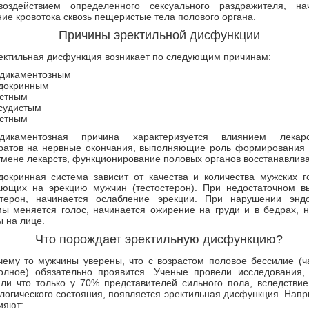
оздействием определенного сексуального раздражителя, на
ие кровотока сквозь пещеристые тела полового органа.
Причины эректильной дисфункции
ектильная дисфункция возникает по следующим причинам:
дикаментозным
докринным
стным
судистым
стным
дикаментозная причина характеризуется влиянием лекарс
ратов на нервные окончания, выполняющие роль формирования 
тмене лекарств, функционирование половых органов восстанавлива
докринная система зависит от качества и количества мужских г
ающих на эрекцию мужчин (тестостерон). При недостаточном в
стерон, начинается ослабление эрекции. При нарушении энд
мы меняется голос, начинается ожирение на груди и в бедрах, н
 на лице.
Что порождает эректильную дисфункцию?
чему то мужчины уверены, что с возрастом половое бессилие (ч
олное) обязательно проявится. Ученые провели исследования,
али что только у 70% представителей сильного пола, вследствие
логического состояния, появляется эректильная дисфункция. Напр
ияют: