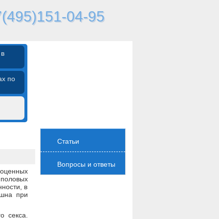
(495)151-04-95
 в
ах по
Статьи
Вопросы и ответы
ноценных
оловых
ности, в
ешна при
о секса.