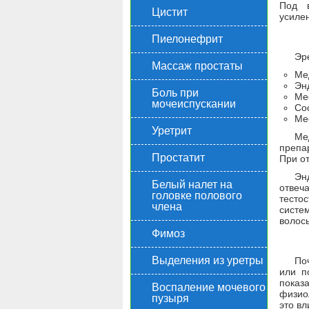
Под в
Цистит
усилен
Пиелонефрит
Эр
Массаж простаты
Ме
Эн
Боль при
Ме
мочеиспускании
Со
Ме
Уретрит
Ме
препа
Простатит
При о
Эн
Белый налет на
отвеч
головке полового
тесто
члена
систе
волосы
Фимоз
Выделения из уретры
По
или п
показ
Воспаление мочевого
физио
пузыря
это вл