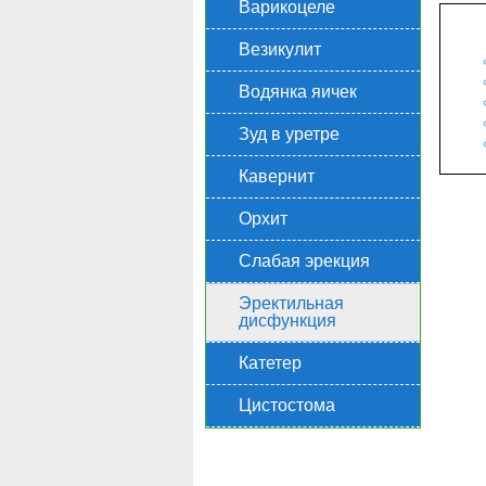
Варикоцеле
Везикулит
Водянка яичек
Зуд в уретре
Кавернит
Орхит
Слабая эрекция
Эректильная
дисфункция
Катетер
Цистостома