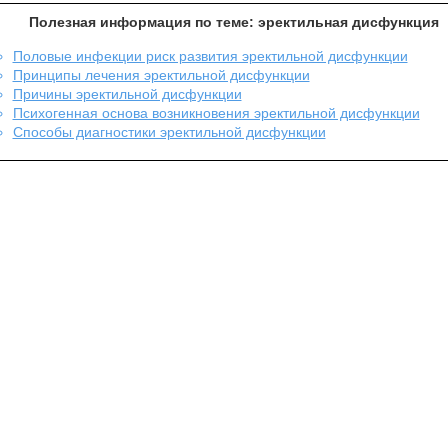
Полезная информация по теме:
эректильная дисфункция
Половые инфекции риск развития эректильной дисфункции
Принципы лечения эректильной дисфункции
Причины эректильной дисфункции
Психогенная основа возникновения эректильной дисфункции
Способы диагностики эректильной дисфункции
Уролог
Контакты
Вызов уролога на дом