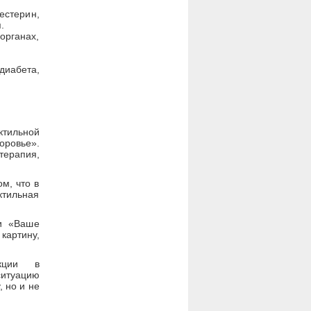
естерин,
.
рганах,
диабета,
ктильной
оровье».
терапия,
м, что в
тильная
ки «Ваше
картину,
кции в
ситуацию
, но и не