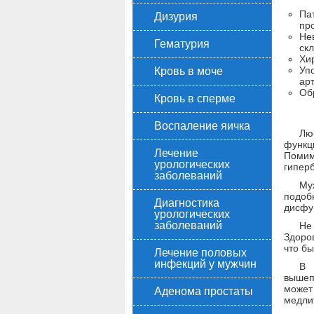
Па
Дизурия
пр
Не
Гематурия
скл
Хи
Уп
Кровь в моче
арт
Обр
Кровь в сперме
Воспаление яичка
Лю
функц
Лечение
Помим
урологических
гиперб
заболеваний
Му
подоб
Диагностика
дисфу
урологических
заболеваний
Не
Здоро
что бы
Лечение половых
инфекций у мужчин
В 
вышеп
может
Аденома простаты
медлит