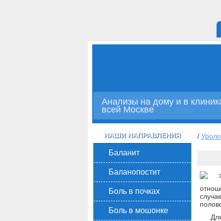
Анализы на дому и в клиник
Диагностика и лечение забо
всей Москве
мочеполовой системы
НАШИ НАПРАВЛЕНИЯ
/
Уроло
Баланит
Баланопостит
отнош
Боль в почках
случа
полов
Боль в мошонке
Дл