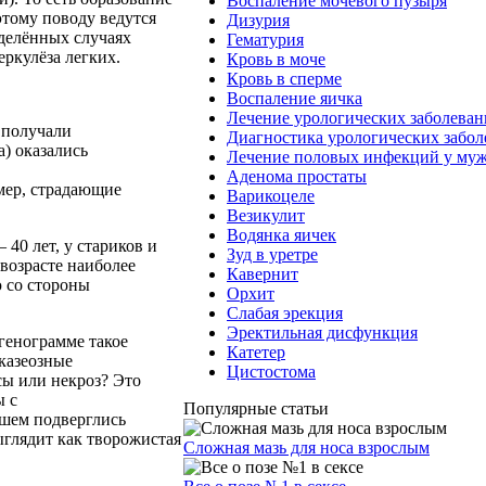
Воспаление мочевого пузыря
этому поводу ведутся
Дизурия
еделённых случаях
Гематурия
еркулёза легких.
Кровь в моче
Кровь в сперме
Воспаление яичка
Лечение урологических заболева
 получали
Диагностика урологических забо
) оказались
Лечение половых инфекций у му
Аденома простаты
мер, страдающие
Варикоцеле
Везикулит
Водянка яичек
 40 лет, у стариков и
Зуд в уретре
 возрасте наиболее
Кавернит
ю со стороны
Орхит
Слабая эрекция
Эректильная дисфункция
тгенограмме такое
Катетер
казеозные
Цистостома
сы или некроз? Это
ы с
Популярные статьи
йшем подверглись
ыглядит как творожистая
Сложная мазь для носа взрослым