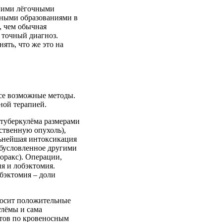
угими лёгочными
нными образованиями в
, чем обычная
ь точный диагноз.
ять, что же это на
все возможные методы.
ной терапией.
 туберкулёма размерами
ественную опухоль),
льнейшая интоксикация
обусловленное другими
оракс). Операции,
я и лобэктомия.
обэктомия – доли
носит положительные
улёмы и сама
атов по кровеносным