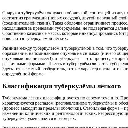
Снаружи туберкулёма окружена оболочкой, состоящей из двух 
состоит из грануляций (новых сосудов), другой наружный слой
(соединительной ткани). Такая оболочка ограничивает процесс,
находящаяся за пределами туберкулёмы, не подвергается даль
Собственно казеозные массы, которые инкапсулировались (отг
и являются туберкулёмой лёгких.
Разница между туберкулёзом и туберкулёмой в том, что туберк
образование, напоминающее опухоль на снимках (ничего обще
опухолями она не имеет!), а туберкулёз — это процесс, которы
различными формами. То есть и туберкулёма является туберку
Здесь тот же самый возбудитель, тот же характер воспалительно
определённой форме.
Классификация туберкулёмы лёгкого
Туберкулёма лёгких классифицируется по своему течению. П
характеризуется распадом (расплавлением) туберкулёмы и обс
(процесс выходит за пределы оболочки). Стабильная форма – пр
изменений клинических и рентгенологических. Регрессирующа
туберкулёма уменьшается в размерах.