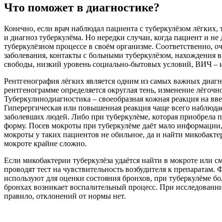
Что поможет в диагностике?
Конечно, если врач наблюдал пациента с туберкулёзом лёгких, т
и диагноз туберкулёма. Но нередки случаи, когда пациент и не
туберкулёзном процессе в своём организме. Соответственно, о
заболевания, контакты с больными туберкулёзом, нахождения в
свободы, низкий уровень социально-бытовых условий, ВИЧ – 
Рентгенография лёгких является одним из самых важных диагн
рентгенограмме определяется округлая тень, изменение лёгочн
Туберкулинодиагностика – своеобразная кожная реакция на вв
Гиперергическая или повышенная реакция чаще всего наблюда
заболевших людей. Либо при туберкулёме, которая приобрела
форму. Посев мокроты при туберкулёме даёт мало информации,
мокроты у таких пациентов не обильное, да и найти микобакте
мокроте крайне сложно.
Если микобактерии туберкулёза удаётся найти в мокроте или с
проводят тест на чувствительность возбудителя к препаратам
используют для оценки состояния бронхов, при туберкулёме б
бронхах возникает воспалительный процесс. При исследовании
правило, отклонений от нормы нет.