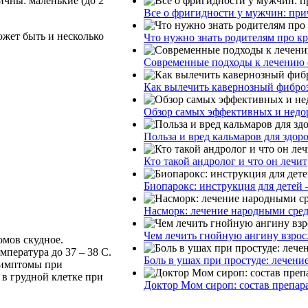
ичны: маленькие (до 2
Все о фригидности у мужчин: при
ожет быть и несколько
Что нужно знать родителям про к
Современные подходы к лечению 
Как вылечить кавернозный фибро
Обзор самых эффективных и недор
Польза и вред кальмаров для здор
Кто такой андролог и что он лечит
Биопарокс: инструкция для детей 
Насморк: лечение народными сре
Чем лечить гнойную ангину взрос
омов скудное.
мпература до 37 – 38 С.
Боль в ушах при простуде: лечени
Симптомы при
в грудной клетке при
Доктор Мом сироп: состав препар