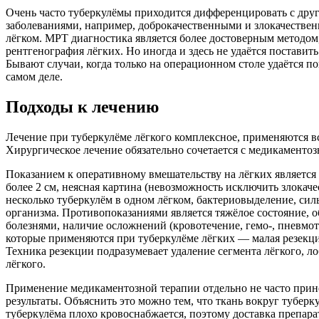
Очень часто туберкулёмы приходится дифференцировать с др
заболеваниями, например, доброкачественными и злокачестве
лёгком. МРТ диагностика является более достоверным методом
рентгенография лёгких. Но иногда и здесь не удаётся поставит
Бывают случаи, когда только на операционном столе удаётся пон
самом деле.
Подходы к лечению
Лечение при туберкулёме лёгкого комплексное, применяются 
Хирургическое лечение обязательно сочетается с медикаментоз
Показанием к оперативному вмешательству на лёгких является
более 2 см, неясная картина (невозможность исключить злокач
несколько туберкулём в одном лёгком, бактериовыделение, си
организма. Противопоказаниями является тяжёлое состояние, 
болезнями, наличие осложнений (кровотечение, гемо-, пневмот
которые применяются при туберкулёме лёгких — малая резекци
Техника резекции подразумевает удаление сегмента лёгкого, л
лёгкого.
Применение медикаментозной терапии отдельно не часто при
результаты. Объяснить это можно тем, что ткань вокруг туберк
туберкулёма плохо кровоснабжается, поэтому доставка препар