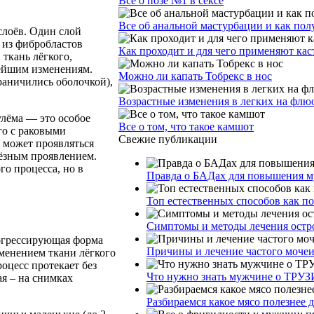
Все о позе №1 в сексе
Все об анальной мастурбации и как пол
слоёв. Один слой
 из фибробластов
Как проходит и для чего применяют ка
 ткань лёгкого,
нейшим изменениям.
Можно ли капать Тобрекс в нос
раничились оболочкой),
Возрастные изменения в легких на фл
улёма — это особое
Все о том, что такое камшот
го с раковыми
Свежие публикации
й может проявляться
лёзным проявлением.
го процесса, но в
Правда о БАДах для повышения му
Топ естественных способов как п
Симптомы и методы лечения остр
рогрессирующая форма
Причины и лечение частого моче
еменением ткани лёгкого
оцесс протекает без
Что нужно знать мужчине о ТРУЗ
я – на снимках
Разбираемся какое мясо полезнее 