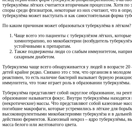
туберкулёмы лёгких считается вторичным процессом. Хотя по 
споры среди фтизиатров, некоторые из них считают, что в опр
туберкулёма может выступать и как самостоятельная форма туб
По каким причинам может образоваться туберкулёма в лёгком?
Чаще всего это пациенты с туберкулёзом лёгких, которые
химиотерапию, но микобактерии (возбудитель туберкулёза
устойчивыми к препаратам.
Также подвержены люди со слабым иммунитетом, напри
сахарным диабетом.
Туберкулема чаще всего обнаруживается у людей в возрасте 20 –
детей крайне редко. Связано это с тем, что организм в молодом
реактивен, то есть наличие бактерий вызывает бурную реакци
иммунитета, что тоже играет роль в образовании туберкулёмы.
Туберкулёма представляет собой округлое образование, на рен
образование называется фокус. Внутри туберкулёмы находятся 
(некротические) массы. Что представляют собой казеозные мас
погибшие макрофаги, которые устремились в лёгкие для борьб
высоковирулентными микобактериями туберкулёза и в дальне
действию ферментов. Казеозный некроз – ядро туберкулёмы, в
масса белого или желтоватого цвета.