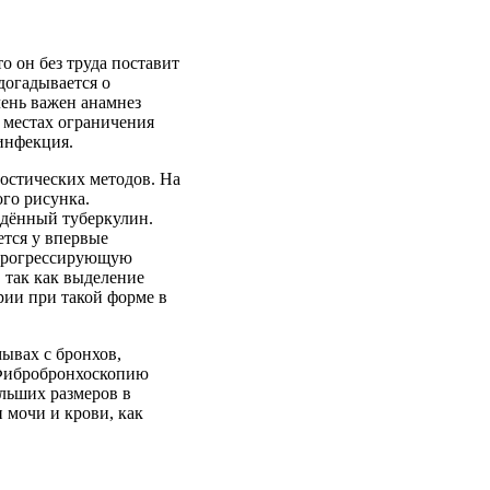
о он без труда поставит
 догадывается о
чень важен анамнез
 местах ограничения
инфекция.
остических методов. На
ого рисунка.
едённый туберкулин.
ется у впервые
 прогрессирующую
 так как выделение
рии при такой форме в
мывах с бронхов,
. Фибробронхоскопию
ольших размеров в
 мочи и крови, как