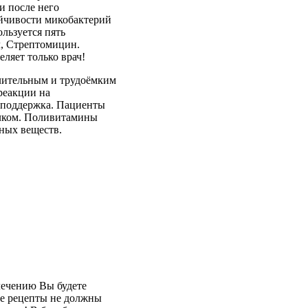
и после него
ойчивости микобактерий
ользуется пять
л, Стрептомицин.
ляет только врач!
длительным и трудоёмким
реакции на
я поддержка. Пациенты
елком. Поливитамины
зных веществ.
лечению Вы будете
ые рецепты не должны