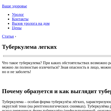
Ваше здоровье
Уролог
Контакты
Вызов уролога на дом
Цены
Статьи
›
Туберкулема легких
Что такое туберкулема? При каких обстоятельствах возможно р
можно ли полностью излечиться? Зная опасность в лицо, можно
но и не заболеть!
Почему образуется и как выглядит туб
Туберкулема – особая форма туберкулёза лёгких, характеризу
округлой тени (на рентгенологических снимках). Туберкулёма 
исход первичных форм туберкулёза (инфильтративной, очаговой