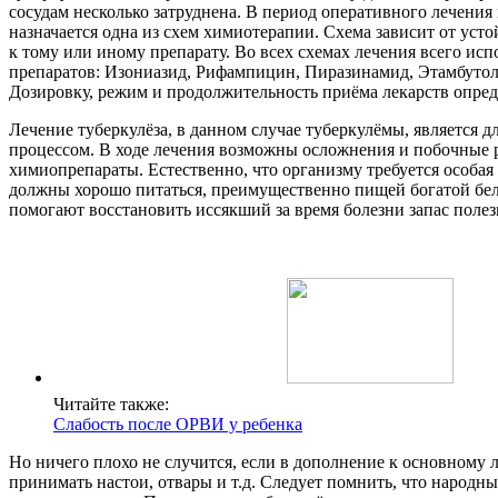
сосудам несколько затруднена. В период оперативного лечения 
назначается одна из схем химиотерапии. Схема зависит от уст
к тому или иному препарату. Во всех схемах лечения всего исп
препаратов: Изониазид, Рифампицин, Пиразинамид, Этамбуто
Дозировку, режим и продолжительность приёма лекарств опреде
Лечение туберкулёза, в данном случае туберкулёмы, является 
процессом. В ходе лечения возможны осложнения и побочные 
химиопрепараты. Естественно, что организму требуется особа
должны хорошо питаться, преимущественно пищей богатой б
помогают восстановить иссякший за время болезни запас поле
Читайте также:
Слабость после ОРВИ у ребенка
Но ничего плохо не случится, если в дополнение к основному 
принимать настои, отвары и т.д. Следует помнить, что народн