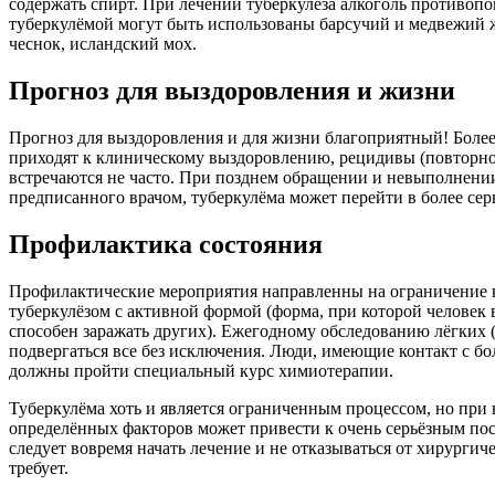
содержать спирт. При лечении туберкулёза алкоголь противопок
туберкулёмой могут быть использованы барсучий и медвежий ж
чеснок, исландский мох.
Прогноз для выздоровления и жизни
Прогноз для выздоровления и для жизни благоприятный! Более
приходят к клиническому выздоровлению, рецидивы (повторно
встречаются не часто. При позднем обращении и невыполнени
предписанного врачом, туберкулёма может перейти в более се
Профилактика состояния
Профилактические мероприятия направленны на ограничение 
туберкулёзом с активной формой (форма, при которой человек 
способен заражать других). Ежегодному обследованию лёгких
подвергаться все без исключения. Люди, имеющие контакт с б
должны пройти специальный курс химиотерапии.
Туберкулёма хоть и является ограниченным процессом, но при
определённых факторов может привести к очень серьёзным по
следует вовремя начать лечение и не отказываться от хирургиче
требует.