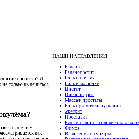
НАШИ НАПРАВЛЕНИЯ
Баланит
Баланопостит
Боль в почках
азвитие процесса? И
Боль в мошонке
 не только вылечиться,
Цистит
Пиелонефрит
Массаж простаты
Боль при мочеиспускании
Уретрит
еркулёма?
Простатит
Белый налет на головке полового 
ющаяся наличием
Фимоз
рассматривается как
Выделения из уретры
). То есть образование