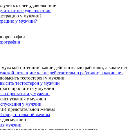
учить от нее удовольствие
страцию у мужчин?
юорографии
жской потенции: какие действительно работают, а какие нет
овысить тестостерон у мужчин
ого простатита у мужчин
испускания у мужчин
И предстательной железы
для мужчин