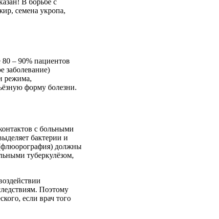
азан! В борьбе с
ир, семена укропа,
 80 – 90% пациентов
е заболевание)
и режима,
рьёзную форму болезни.
контактов с больными
выделяет бактерии и
 (флюорография) должны
ольными туберкулёзом,
 воздействии
следствиям. Поэтому
ского, если врач того