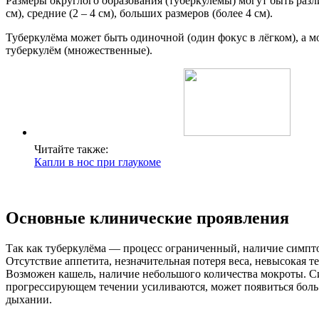
Размеры округлого образования (туберкулёмы) могут быть разл
см), средние (2 – 4 см), больших размеров (более 4 см).
Туберкулёма может быть одиночной (один фокус в лёгком), а м
туберкулём (множественные).
Читайте также:
Капли в нос при глаукоме
Основные клинические проявления
Так как туберкулёма — процесс ограниченный, наличие симпт
Отсутствие аппетита, незначительная потеря веса, невысокая те
Возможен кашель, наличие небольшого количества мокроты. 
прогрессирующем течении усиливаются, может появиться боль 
дыхании.