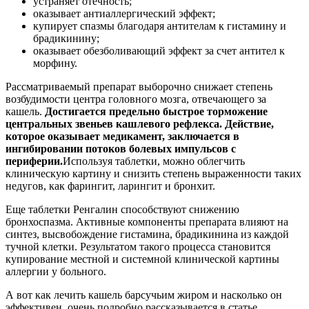
устраняет отечность;
оказывает антиаллергический эффект;
купирует спазмы благодаря антителам к гистамину и
брадикинину;
оказывает обезболивающий эффект за счет антител к
морфину.
Рассматриваемый препарат выборочно снижает степень
возбудимости центра головного мозга, отвечающего за
кашель.
Достигается предельно быстрое торможение
центральных звеньев кашлевого рефлекса. Действие,
которое оказывает медикамент, заключается в
ингибировании потоков болевых импульсов с
периферии.
Используя таблетки, можно облегчить
клиническую картину и снизить степень выраженности таких
недугов, как фарингит, ларингит и бронхит.
Еще таблетки Ренгалин способствуют снижению
бронхоспазма. Активные компоненты препарата влияют на
синтез, высвобождение гистамина, брадикинина из каждой
тучной клетки. Результатом такого процесса становится
купирование местной и системной клинической картины
аллергии у больного.
А вот как лечить кашель барсучьим жиром и насколько он
эффективен, очень подробно рассказывается в статье.