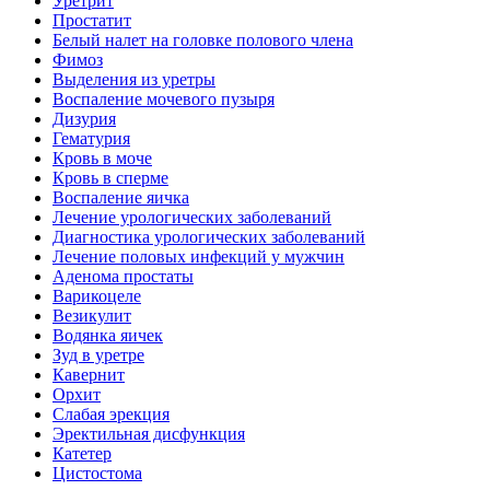
Уретрит
Простатит
Белый налет на головке полового члена
Фимоз
Выделения из уретры
Воспаление мочевого пузыря
Дизурия
Гематурия
Кровь в моче
Кровь в сперме
Воспаление яичка
Лечение урологических заболеваний
Диагностика урологических заболеваний
Лечение половых инфекций у мужчин
Аденома простаты
Варикоцеле
Везикулит
Водянка яичек
Зуд в уретре
Кавернит
Орхит
Слабая эрекция
Эректильная дисфункция
Катетер
Цистостома