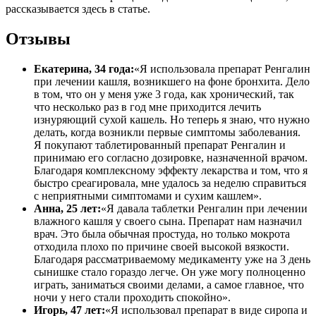
рассказывается здесь в статье.
Отзывы
Екатерина, 34 года:
«Я использовала препарат Ренгалин
при лечении кашля, возникшего на фоне бронхита. Дело
в том, что он у меня уже 3 года, как хронический, так
что несколько раз в год мне приходится лечить
изнуряющий сухой кашель. Но теперь я знаю, что нужно
делать, когда возникли первые симптомы заболевания.
Я покупают таблетированный препарат Ренгалин и
принимаю его согласно дозировке, назначенной врачом.
Благодаря комплексному эффекту лекарства и том, что я
быстро среагировала, мне удалось за неделю справиться
с неприятными симптомами и сухим кашлем».
Анна, 25 лет:
«Я давала таблетки Ренгалин при лечении
влажного кашля у своего сына. Препарат нам назначил
врач. Это была обычная простуда, но только мокрота
отходила плохо по причине своей высокой вязкости.
Благодаря рассматриваемому медикаменту уже на 3 день
сынишке стало гораздо легче. Он уже могу полноценно
играть, заниматься своими делами, а самое главное, что
ночи у него стали проходить спокойно».
Игорь, 47 лет:
«Я использовал препарат в виде сиропа и