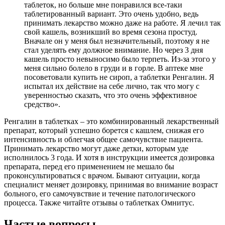
таблеток, но больше мне понравился все-таки
таблетированный вариант. Это очень удобно, ведь
принимать лекарство можно даже на работе. Я лечил так
свой кашель, возникший во время сезона простуд.
Вначале он у меня был незначительный, поэтому я не
стал уделять ему должное внимание. Но через 3 дня
кашель просто невыносимо было терпеть. Из-за этого у
меня сильно болело в груди и в горле. В аптеке мне
посоветовали купить не сироп, а таблетки Ренгалин. Я
испытал их действие на себе лично, так что могу с
уверенностью сказать, что это очень эффективное
средство».
Ренгалин в таблетках – это комбинированный лекарственный
препарат, который успешно борется с кашлем, снижая его
интенсивность и облегчая общее самочувствие пациента.
Принимать лекарство могут даже детки, которым уде
исполнилось 3 года. И хотя в инструкции имеется дозировка
препарата, перед его применением не мешало бы
проконсультироваться с врачом. Бывают ситуации, когда
специалист меняет дозировку, принимая во внимание возраст
больного, его самочувствие и течение патологического
процесса. Также читайте отзывы о таблетках Омнитус.
Частые вопросы