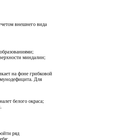
учетом внешнего вида
образованиями;
верхности миндалин;
икает на фоне грибковой
ммунодефицита. Для
налет белого окраса;
.
ройти ряд
ебя: