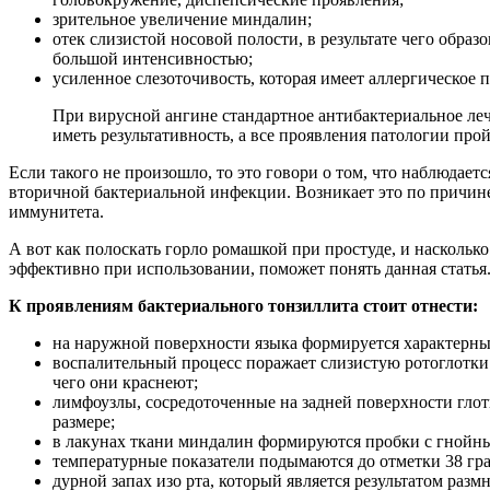
зрительное увеличение миндалин;
отек слизистой носовой полости, в результате чего образ
большой интенсивностью;
усиленное слезоточивость, которая имеет аллергическое 
При вирусной ангине стандартное антибактериальное леч
иметь результативность, а все проявления патологии прой
Если такого не произошло, то это говори о том, что наблюдает
вторичной бактериальной инфекции. Возникает это по причин
иммунитета.
А вот как полоскать горло ромашкой при простуде, и насколько
эффективно при использовании, поможет понять данная статья
К проявлениям бактериального тонзиллита стоит отнести:
на наружной поверхности языка формируется характерный
воспалительный процесс поражает слизистую ротоглотки и
чего они краснеют;
лимфоузлы, сосредоточенные на задней поверхности глот
размере;
в лакунах ткани миндалин формируются пробки с гной
температурные показатели подымаются до отметки 38 гр
дурной запах изо рта, который является результатом раз