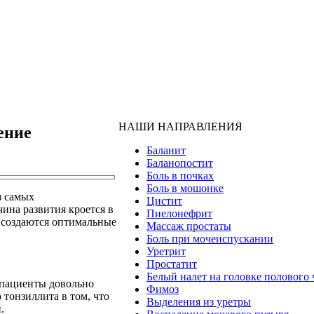
НАШИ НАПРАВЛЕНИЯ
ение
Баланит
Баланопостит
Боль в почках
Боль в мошонке
з самых
Цистит
ина развития кроется в
Пиелонефрит
о создаются оптимальные
Массаж простаты
Боль при мочеиспускании
Уретрит
Простатит
Белый налет на головке полового 
е пациенты довольно
Фимоз
 тонзиллита в том, что
Выделения из уретры
.