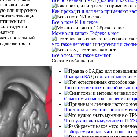
Все об анальной мастурбации и как пол
ть правильное
ную или вирусную
Как проходит и для чего применяют ка
 соответствующие
ептическими
Все о позе №1 в сексе
роисхождении
ваться
Можно ли капать Тобрекс в нос
дать постельный
 для быстрого
Что такое легочная гипертензия и сколь
Все о том, что такое камшот
Свежие публикации
Правда о БАДах для повышения му
Топ естественных способов как п
Симптомы и методы лечения остр
Причины и лечение частого моче
Что нужно знать мужчине о ТРУЗ
Разбираемся какое мясо полезнее 