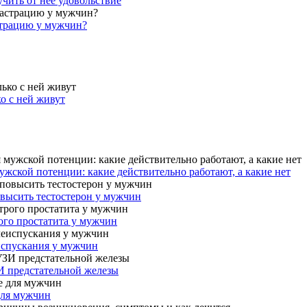
учить от нее удовольствие
страцию у мужчин?
ко с ней живут
жской потенции: какие действительно работают, а какие нет
овысить тестостерон у мужчин
ого простатита у мужчин
испускания у мужчин
И предстательной железы
для мужчин