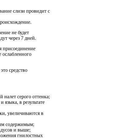
ование слизи провидит с
происхождение.
ение не будет
дут через 7 дней.
ся присоединение
е ослабленного
 это средство
.
 налет серого оттенка;
 языка, в результате
ки, увеличиваются в
ным содержимым;
адусов и выше;
множения гнилостных