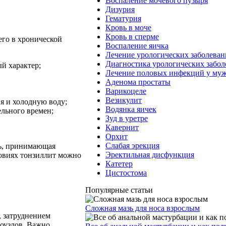
Воспаление мочевого пузыря
Дизурия
Гематурия
Кровь в моче
Кровь в сперме
его в хронической
Воспаление яичка
Лечение урологических заболева
Диагностика урологических забо
й характер;
Лечение половых инфекций у му
Аденома простаты
Варикоцеле
Везикулит
ия и холодную воду;
Водянка яичек
ельного времен;
Зуд в уретре
Кавернит
Орхит
Слабая эрекция
ль, принимающая
Эректильная дисфункция
ловиях тонзиллит можно
Катетер
Цистостома
Популярные статьи
Сложная мазь для носа взрослым
, затруднением
оузлов. Важно