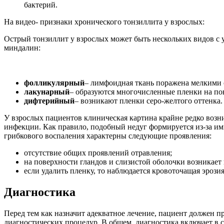
бактерий.
На видео- признаки хронического тонзиллита у взрослых:
Острый тонзиллит у взрослых может быть нескольких видов с 
миндалин:
фолликулярный
– лимфоидная ткань поражена мелкими 
лакунарный
– образуются многочисленные пленки на по
дифтерийный
– возникают пленки серо-желтого оттенка.
У взрослых пациентов клиническая картина крайне редко возн
инфекции. Как правило, подобный недуг формируется из-за и
грибкового воспаления характерны следующие проявления:
отсутствие общих проявлений отравления;
на поверхности гландов и слизистой оболочки возникает 
если удалить пленку, то наблюдается кровоточащая эрозия
Диагностика
Перед тем как назначит адекватное лечение, пациент должен п
диагностических процедур. В общем, диагностика включает в с