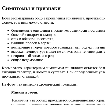
Симптомы и признаки
Если рассматривать общие проявления тонзиллита, протекающ
форме, то к ним можно отнести:
болезненные ощущения в горле, которые носят постоянны
болевой синдром в гландах;
отек в области носоглотке;
наличие пробок в горле;
воспаление в горле, которое возникает на продукт питан
высокая температура может не снижаться в течении длит
неприятный запах изо рта;
общее недомогание.
Кроме этого, характерным симптомом тонзиллита остается бо
тянущий характер, и ломота в суставах. При определенных ус
проявляться отдышкой.
На фото- так выглядит хронический тонзиллит
Мнение врачей:
Тонзиллит у взрослых проявляется болезненностью горла
глотания, повышением температуры и увеличением лимф