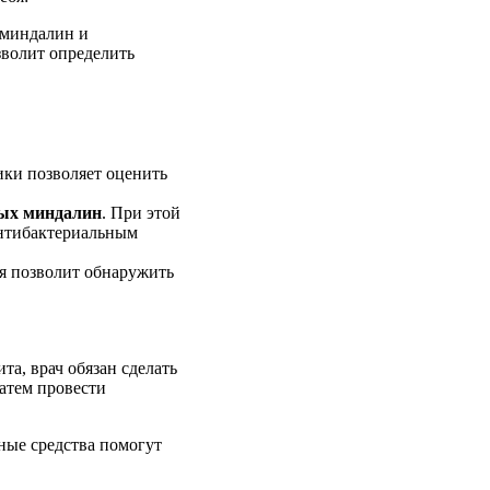
 миндалин и
зволит определить
ики позволяет оценить
ных миндалин
. При этой
антибактериальным
ия позволит обнаружить
та, врач обязан сделать
затем провести
нные средства помогут