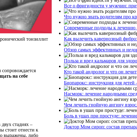
Все о фригидности у мужчин: при
Что нужно знать родителям про к
Современные подходы к лечению 
Как вылечить кавернозный фибро
Хронический тонзиллит
Обзор самых эффективных и недор
Польза и вред кальмаров для здор
н сопровождается
Кто такой андролог и что он лечит
щать на себе
Биопарокс: инструкция для детей 
Насморк: лечение народными сре
Чем лечить гнойную ангину взрос
Боль в ушах при простуде: лечени
 двух стадиях –
Доктор Мом сироп: состав препар
ы стоит отнести к
бо выражены, либо