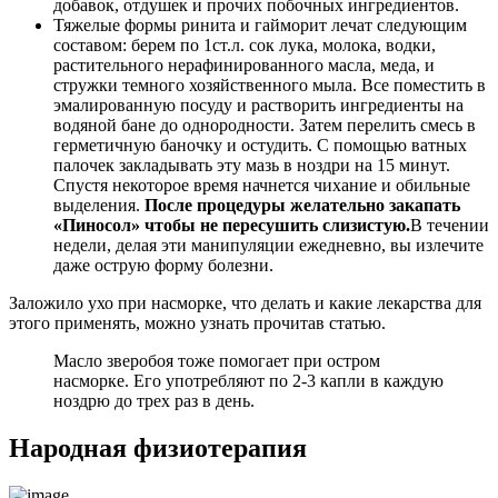
добавок, отдушек и прочих побочных ингредиентов.
Тяжелые формы ринита и гайморит лечат следующим
составом: берем по 1ст.л. сок лука, молока, водки,
растительного нерафинированного масла, меда, и
стружки темного хозяйственного мыла. Все поместить в
эмалированную посуду и растворить ингредиенты на
водяной бане до однородности. Затем перелить смесь в
герметичную баночку и остудить. С помощью ватных
палочек закладывать эту мазь в ноздри на 15 минут.
Спустя некоторое время начнется чихание и обильные
выделения.
После процедуры желательно закапать
«Пиносол» чтобы не пересушить слизистую.
В течении
недели, делая эти манипуляции ежедневно, вы излечите
даже острую форму болезни.
Заложило ухо при насморке, что делать и какие лекарства для
этого применять, можно узнать прочитав статью.
Масло зверобоя тоже помогает при остром
насморке. Его употребляют по 2-3 капли в каждую
ноздрю до трех раз в день.
Народная физиотерапия