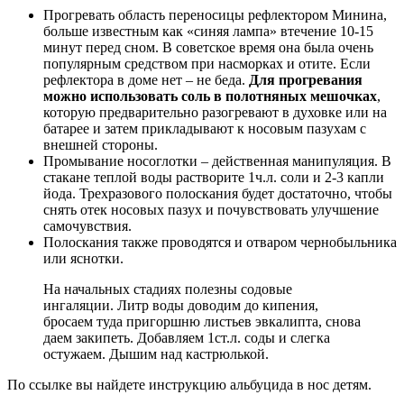
Прогревать область переносицы рефлектором Минина,
больше известным как «синяя лампа» втечение 10-15
минут перед сном. В советское время она была очень
популярным средством при насморках и отите. Если
рефлектора в доме нет – не беда.
Для прогревания
можно использовать соль в полотняных мешочках
,
которую предварительно разогревают в духовке или на
батарее и затем прикладывают к носовым пазухам с
внешней стороны.
Промывание носоглотки – действенная манипуляция. В
стакане теплой воды растворите 1ч.л. соли и 2-3 капли
йода. Трехразового полоскания будет достаточно, чтобы
снять отек носовых пазух и почувствовать улучшение
самочувствия.
Полоскания также проводятся и отваром чернобыльника
или яснотки.
На начальных стадиях полезны содовые
ингаляции. Литр воды доводим до кипения,
бросаем туда пригоршню листьев эвкалипта, снова
даем закипеть. Добавляем 1ст.л. соды и слегка
остужаем. Дышим над кастрюлькой.
По ссылке вы найдете инструкцию альбуцида в нос детям.