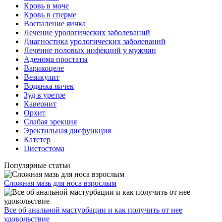
Кровь в моче
Кровь в сперме
Воспаление яичка
Лечение урологических заболеваний
Диагностика урологических заболеваний
Лечение половых инфекций у мужчин
Аденома простаты
Варикоцеле
Везикулит
Водянка яичек
Зуд в уретре
Кавернит
Орхит
Слабая эрекция
Эректильная дисфункция
Катетер
Цистостома
Популярные статьи
Сложная мазь для носа взрослым
Все об анальной мастурбации и как получить от нее
удовольствие