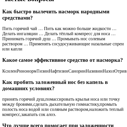
Как быстро вылечить насморк народными
средствами?
Пить горячий чай … Пить как можно больше жидкости …
Делать ингаляции … Делать тёплый компресс для носа …
Принимать горячий душ … Промывать нос солевым
раствором … Применять сосудосуживающие назальные спреи
или капли
Какое самое эффективное средство от насморка?
КсиленРинонормТизинНафтизинСаноринНазивинНазолОтри
Как пробить заложенный нос без капель в
домашних условиях?
принять горячий душ,помассировать крылья носа или точку
между бровями,сделать дыхательную гимнастику,промыть
полость носа водой или соляным раствором,наложить теплый
компресс,закапать сок алоэ.
Что лучше всего помогает при заложенности