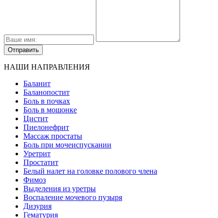
НАШИ НАПРАВЛЕНИЯ
Баланит
Баланопостит
Боль в почках
Боль в мошонке
Цистит
Пиелонефрит
Массаж простаты
Боль при мочеиспускании
Уретрит
Простатит
Белый налет на головке полового члена
Фимоз
Выделения из уретры
Воспаление мочевого пузыря
Дизурия
Гематурия