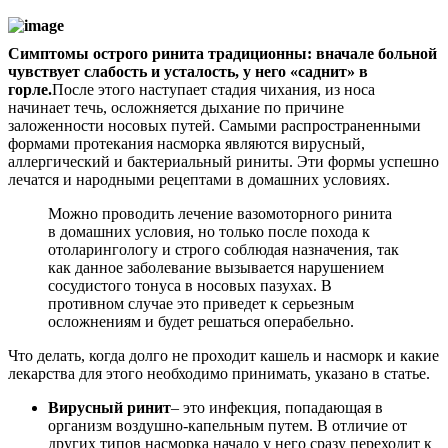
Симптомы острого ринита традиционны: вначале больной
чувствует слабость и усталость, у него «саднит» в
горле.
После этого наступает стадия чихания, из носа
начинает течь, осложняется дыхание по причине
заложенности носовых путей. Самыми распространенными
формами протекания насморка являются вирусный,
аллергический и бактериальный риниты. Эти формы успешно
лечатся и народными рецептами в домашних условиях.
Можно проводить лечение вазомоторного ринита
в домашних условия, но только после похода к
отоларингологу и строго соблюдая назначения, так
как данное заболевание вызывается нарушением
сосудистого тонуса в носовых пазухах. В
противном случае это приведет к серьезным
осложнениям и будет решаться операбельно.
Что делать, когда долго не проходит кашель и насморк и какие
лекарства для этого необходимо принимать, указано в статье.
Вирусный ринит
– это инфекция, попадающая в
организм воздушно-капельным путем. В отличие от
других типов насморка начало у него сразу переходит к