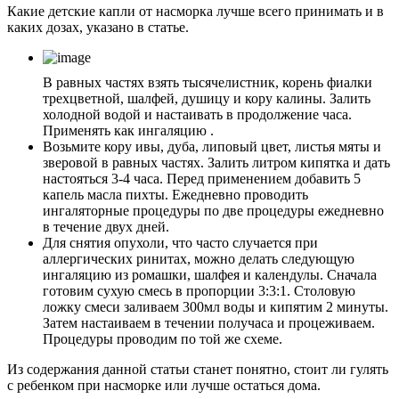
Какие детские капли от насморка лучше всего принимать и в
каких дозах, указано в статье.
В равных частях взять тысячелистник, корень фиалки
трехцветной, шалфей, душицу и кору калины. Залить
холодной водой и настаивать в продолжение часа.
Применять как ингаляцию .
Возьмите кору ивы, дуба, липовый цвет, листья мяты и
зверовой в равных частях. Залить литром кипятка и дать
настояться 3-4 часа. Перед применением добавить 5
капель масла пихты. Ежедневно проводить
ингаляторные процедуры по две процедуры ежедневно
в течение двух дней.
Для снятия опухоли, что часто случается при
аллергических ринитах, можно делать следующую
ингаляцию из ромашки, шалфея и календулы. Сначала
готовим сухую смесь в пропорции 3:3:1. Столовую
ложку смеси заливаем 300мл воды и кипятим 2 минуты.
Затем настаиваем в течении получаса и процеживаем.
Процедуры проводим по той же схеме.
Из содержания данной статьи станет понятно, стоит ли гулять
с ребенком при насморке или лучше остаться дома.