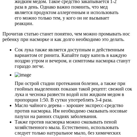
жидким медом. Такое средство закапывается 1-2
раза в день. Однако важно помнить, что мед
является продуктом аллергенным и использовать
его можно только тем, у кого он не вызывает
реакции.
Прочитав статью станет понятно, чем можно промывать нос
ребенку при насморке и как долго необходимо это делать.
Сок лука также является доступным и действенным
вариантом от ринита. Капайте пару капель в каждую
ноздрю утром и вечером, и симптомы насморка станут
гораздо легче.
При острой стадии протекания болезни, а также при
гнойных выделениях показан такой рецепт: свежий сок
лука и чеснока развести водой или жидким медом в
пропорции 1:50. В сутки употреблять 3-4 раза.
Масло чайного дерева – хорошее экспресс-средство
против насморка. Им необходимо смазывать носовые
пазухи на ранних стадиях заболевания.
Также против насморка можно смазывать пеной
хозяйственного мыла. Естественно, использовать
следует только натуральное мыло, без химических