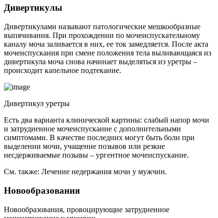
Дивертикулы
Дивертикулами называют патологические мешкообразные
выпячивания. При прохождении по мочеиспускательному
каналу моча заливается в них, ее ток замедляется. После акта
мочеиспускания при смене положения тела выливающаяся из
дивертикула моча снова начинает выделяться из уретры –
происходит капельное подтекание.
Дивертикул уретры
Есть два варианта клинической картины: слабый напор мочи
и затрудненное мочеиспускание с дополнительными
симптомами. В качестве последних могут быть боли при
выделении мочи, учащение позывов или резкие
несдерживаемые позывы – ургентное мочеиспускание.
См. также: Лечение недержания мочи у мужчин.
Новообразования
Новообразования, провоцирующие затрудненное