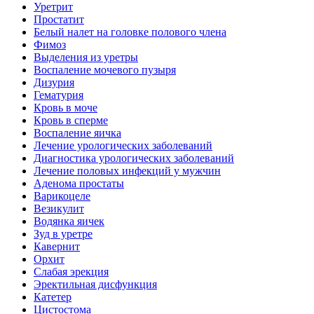
Уретрит
Простатит
Белый налет на головке полового члена
Фимоз
Выделения из уретры
Воспаление мочевого пузыря
Дизурия
Гематурия
Кровь в моче
Кровь в сперме
Воспаление яичка
Лечение урологических заболеваний
Диагностика урологических заболеваний
Лечение половых инфекций у мужчин
Аденома простаты
Варикоцеле
Везикулит
Водянка яичек
Зуд в уретре
Кавернит
Орхит
Слабая эрекция
Эректильная дисфункция
Катетер
Цистостома