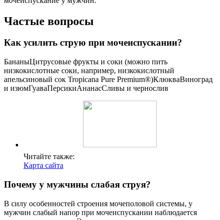
мочеиспускание у мужчин:
Частые вопросы
Как усилить струю при мочеиспускании?
БананыЦитрусовые фрукты и соки (можно пить
низкокислотные соки, например, низкокислотный
апельсиновый сок Tropicana Pure Premium®)КлюкваВиноград
и изюмГуаваПерсикиАнанасСливы и чернослив
Читайте также:
Карта сайта
Почему у мужчины слабая струя?
В силу особенностей строения мочеполовой системы, у
мужчин слабый напор при мочеиспускании наблюдается