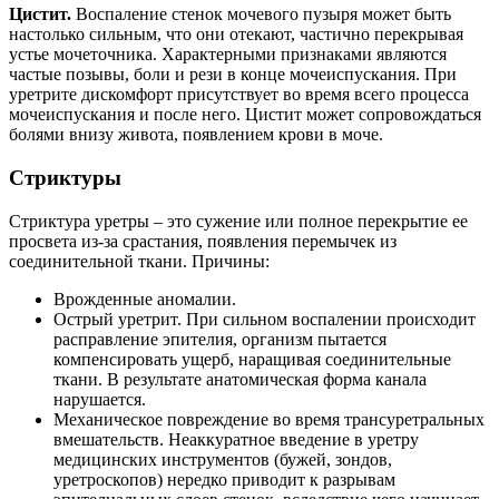
Цистит.
Воспаление стенок мочевого пузыря может быть
настолько сильным, что они отекают, частично перекрывая
устье мочеточника. Характерными признаками являются
частые позывы, боли и рези в конце мочеиспускания. При
уретрите дискомфорт присутствует во время всего процесса
мочеиспускания и после него. Цистит может сопровождаться
болями внизу живота, появлением крови в моче.
Стриктуры
Стриктура уретры – это сужение или полное перекрытие ее
просвета из-за срастания, появления перемычек из
соединительной ткани. Причины:
Врожденные аномалии.
Острый уретрит. При сильном воспалении происходит
расправление эпителия, организм пытается
компенсировать ущерб, наращивая соединительные
ткани. В результате анатомическая форма канала
нарушается.
Механическое повреждение во время трансуретральных
вмешательств. Неаккуратное введение в уретру
медицинских инструментов (бужей, зондов,
уретроскопов) нередко приводит к разрывам