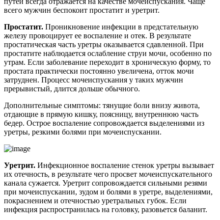
путей всегда отражается на качестве мочеиспускания. Чаще
всего мужчин беспокоит простатит и уретрит.
Простатит.
Проникновение инфекции в предстательную
железу провоцирует ее воспаление и отек. В результате
простатическая часть уретры оказывается сдавленной. При
простатите наблюдается ослабление струи мочи, особенно по
утрам. Если заболевание переходит в хроническую форму, то
простата практически постоянно увеличена, отток мочи
затруднен. Процесс мочеиспускания у таких мужчин
прерывистый, длится дольше обычного.
Дополнительные симптомы: тянущие боли внизу живота,
отдающие в прямую кишку, поясницу, внутреннюю часть
бедер. Острое воспаление сопровождается выделениями из
уретры, резкими болями при мочеиспускании.
Уретрит.
Инфекционное воспаление стенок уретры вызывает
их отечность, в результате чего просвет мочеиспускательного
канала сужается. Уретрит сопровождается сильными резями
при мочеиспускании, зудом и болями в уретре, выделениями,
покраснением и отечностью уретральных губок. Если
инфекция распространилась на головку, разовьется баланит.