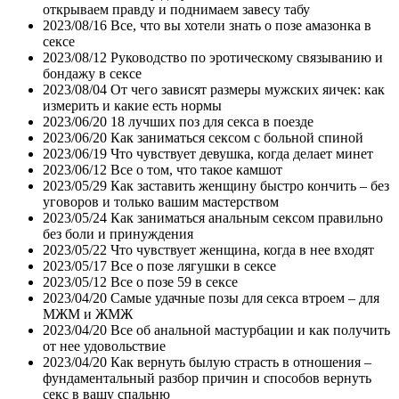
открываем правду и поднимаем завесу табу
2023/08/16
Все, что вы хотели знать о позе амазонка в
сексе
2023/08/12
Руководство по эротическому связыванию и
бондажу в сексе
2023/08/04
От чего зависят размеры мужских яичек: как
измерить и какие есть нормы
2023/06/20
18 лучших поз для секса в поезде
2023/06/20
Как заниматься сексом с больной спиной
2023/06/19
Что чувствует девушка, когда делает минет
2023/06/12
Все о том, что такое камшот
2023/05/29
Как заставить женщину быстро кончить – без
уговоров и только вашим мастерством
2023/05/24
Как заниматься анальным сексом правильно
без боли и принуждения
2023/05/22
Что чувствует женщина, когда в нее входят
2023/05/17
Все о позе лягушки в сексе
2023/05/12
Все о позе 59 в сексе
2023/04/20
Самые удачные позы для секса втроем – для
МЖМ и ЖМЖ
2023/04/20
Все об анальной мастурбации и как получить
от нее удовольствие
2023/04/20
Как вернуть былую страсть в отношения –
фундаментальный разбор причин и способов вернуть
секс в вашу спальню