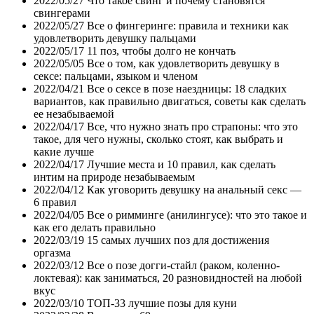
2022/05/27
Что такое свинг и почему становятся
свингерами
2022/05/27
Все о фингеринге: правила и техники как
удовлетворить девушку пальцами
2022/05/17
11 поз, чтобы долго не кончать
2022/05/05
Все о том, как удовлетворить девушку в
сексе: пальцами, языком и членом
2022/04/21
Все о сексе в позе наездницы: 18 сладких
вариантов, как правильно двигаться, советы как сделать
ее незабываемой
2022/04/17
Все, что нужно знать про страпоны: что это
такое, для чего нужны, сколько стоят, как выбрать и
какие лучше
2022/04/17
Лучшие места и 10 правил, как сделать
интим на природе незабываемым
2022/04/12
Как уговорить девушку на анальный секс —
6 правил
2022/04/05
Все о римминге (анилингусе): что это такое и
как его делать правильно
2022/03/19
15 самых лучших поз для достижения
оргазма
2022/03/12
Все о позе догги-стайл (раком, коленно-
локтевая): как заниматься, 20 разновидностей на любой
вкус
2022/03/10
ТОП-33 лучшие позы для куни