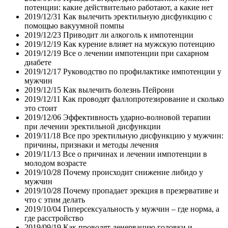
потенции: какие действительно работают, а какие нет
2019/12/31
Как вылечить эректильную дисфункцию с
помощью вакуумной помпы
2019/12/23
Приводит ли алкоголь к импотенции
2019/12/19
Как курение влияет на мужскую потенцию
2019/12/19
Все о лечении импотенции при сахарном
диабете
2019/12/17
Руководство по профилактике импотенции у
мужчин
2019/12/15
Как вылечить болезнь Пейрони
2019/12/11
Как проводят фаллопротезирование и сколько
это стоит
2019/12/06
Эффективность ударно-волновой терапии
при лечении эректильной дисфункции
2019/11/18
Все про эректильную дисфункцию у мужчин:
причины, признаки и методы лечения
2019/11/13
Все о причинах и лечении импотенции в
молодом возрасте
2019/10/28
Почему происходит снижение либидо у
мужчин
2019/10/28
Почему пропадает эрекция в презервативе и
что с этим делать
2019/10/04
Гиперсексуальность у мужчин – где норма, а
где расстройство
2019/09/19
Как проводят денервацию головки и