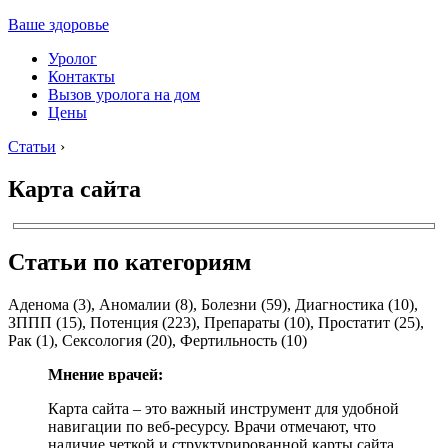
Ваше здоровье
Уролог
Контакты
Вызов уролога на дом
Цены
Статьи
›
Карта сайта
Статьи по категориям
Аденома
(3)
, Аномалии
(8)
, Болезни
(59)
, Диагностика
(10)
,
ЗППП
(15)
, Потенция
(223)
, Препараты
(10)
, Простатит
(25)
,
Рак
(1)
, Сексология
(20)
, Фертильность
(10)
Мнение врачей:
Карта сайта – это важный инструмент для удобной
навигации по веб-ресурсу. Врачи отмечают, что
наличие четкой и структурированной карты сайта