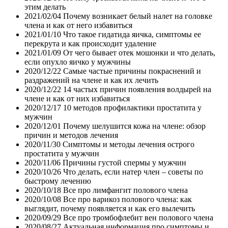
этим делать
2021/02/04
Почему возникает белый налет на головке
члена и как от него избавиться
2021/01/10
Что такое гидатида яичка, симптомы ее
перекрута и как происходит удаление
2021/01/09
От чего бывает отек мошонки и что делать,
если опухло яичко у мужчины
2020/12/22
Самые частые причины покраснений и
раздражений на члене и как их лечить
2020/12/22
14 частых причин появления волдырей на
члене и как от них избавиться
2020/12/17
10 методов профилактики простатита у
мужчин
2020/12/01
Почему шелушится кожа на члене: обзор
причин и методов лечения
2020/11/30
Симптомы и методы лечения острого
простатита у мужчин
2020/11/06
Причины густой спермы у мужчин
2020/10/26
Что делать, если натер член – советы по
быстрому лечению
2020/10/18
Все про лимфангит полового члена
2020/10/08
Все про варикоз полового члена: как
выглядит, почему появляется и как его вылечить
2020/09/29
Все про тромбофлебит вен полового члена
2020/08/27
Актуальная информация про симптомы и