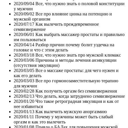
2020/09/04
Все, что нужно знать о половой конституции
у мужчин
2020/09/02
Все про влияние цинка на потенцию и
мужской организм
2020/07/17
Как вылечить преждевременное
семяизвержение
2020/06/01
Как выбрать массажер простаты и правильно
им пользоваться
2020/04/14
Разбор причин почему болит уздечка на
головке и что с этим делать
2020/03/18
Все, что нужно знать про мужской климакс
2020/03/06
Причины и методы лечения анэякуляции
(отсутствия эякуляции)
2020/03/05
Все о массаже простаты: для чего нужен и
как его делать
2020/03/03
Все про гормонозаместительную терапию
для мужчин
2020/02/28
Как получить оргазм без семяизвержения
2020/02/13
Что делать, когда затруднено семяизвержение
2020/01/20
Что такое ретроградная эякуляция и как от
нее избавиться
2020/01/13
Как вылечить мужскую аноргазмию
2020/01/11
Почему у мужчины может быть слабый
оргазм и как это вылечить
2020/01/08
Правда о БАДах для повышения мужской