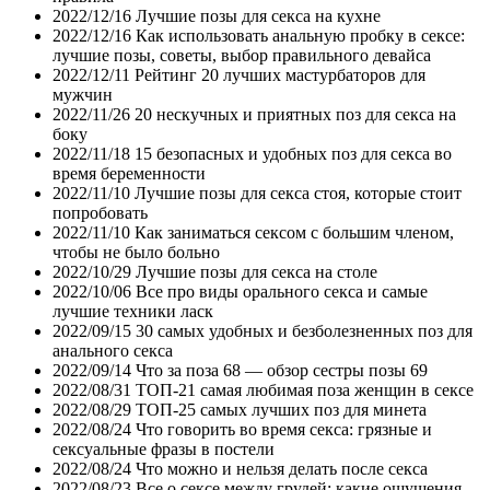
2022/12/16
Лучшие позы для секса на кухне
2022/12/16
Как использовать анальную пробку в сексе:
лучшие позы, советы, выбор правильного девайса
2022/12/11
Рейтинг 20 лучших мастурбаторов для
мужчин
2022/11/26
20 нескучных и приятных поз для секса на
боку
2022/11/18
15 безопасных и удобных поз для секса во
время беременности
2022/11/10
Лучшие позы для секса стоя, которые стоит
попробовать
2022/11/10
Как заниматься сексом с большим членом,
чтобы не было больно
2022/10/29
Лучшие позы для секса на столе
2022/10/06
Все про виды орального секса и самые
лучшие техники ласк
2022/09/15
30 самых удобных и безболезненных поз для
анального секса
2022/09/14
Что за поза 68 — обзор сестры позы 69
2022/08/31
ТОП-21 самая любимая поза женщин в сексе
2022/08/29
ТОП-25 самых лучших поз для минета
2022/08/24
Что говорить во время секса: грязные и
сексуальные фразы в постели
2022/08/24
Что можно и нельзя делать после секса
2022/08/23
Все о сексе между грудей: какие ощущения,