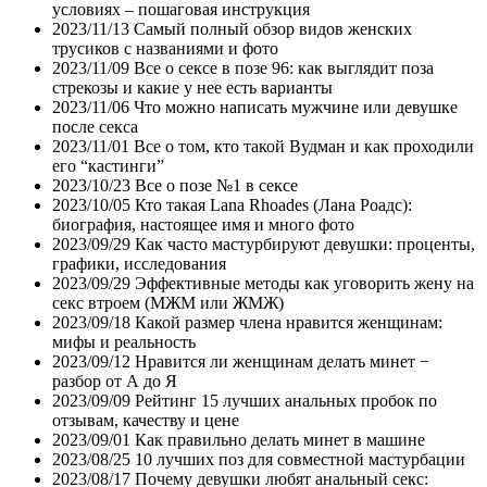
условиях – пошаговая инструкция
2023/11/13
Самый полный обзор видов женских
трусиков с названиями и фото
2023/11/09
Все о сексе в позе 96: как выглядит поза
стрекозы и какие у нее есть варианты
2023/11/06
Что можно написать мужчине или девушке
после секса
2023/11/01
Все о том, кто такой Вудман и как проходили
его “кастинги”
2023/10/23
Все о позе №1 в сексе
2023/10/05
Кто такая Lana Rhoades (Лана Роадс):
биография, настоящее имя и много фото
2023/09/29
Как часто мастурбируют девушки: проценты,
графики, исследования
2023/09/29
Эффективные методы как уговорить жену на
секс втроем (МЖМ или ЖМЖ)
2023/09/18
Какой размер члена нравится женщинам:
мифы и реальность
2023/09/12
Нравится ли женщинам делать минет −
разбор от А до Я
2023/09/09
Рейтинг 15 лучших анальных пробок по
отзывам, качеству и цене
2023/09/01
Как правильно делать минет в машине
2023/08/25
10 лучших поз для совместной мастурбации
2023/08/17
Почему девушки любят анальный секс: