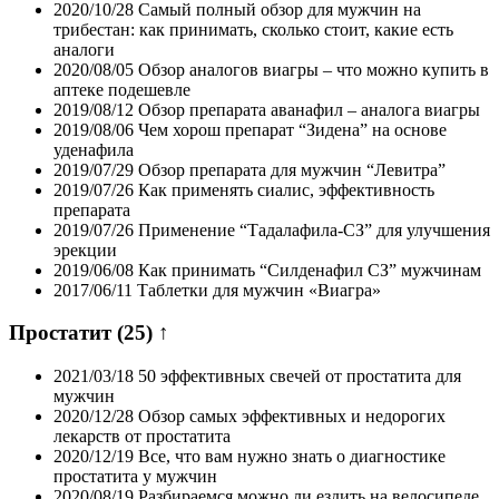
2020/10/28
Самый полный обзор для мужчин на
трибестан: как принимать, сколько стоит, какие есть
аналоги
2020/08/05
Обзор аналогов виагры – что можно купить в
аптеке подешевле
2019/08/12
Обзор препарата аванафил – аналога виагры
2019/08/06
Чем хорош препарат “Зидена” на основе
уденафила
2019/07/29
Обзор препарата для мужчин “Левитра”
2019/07/26
Как применять сиалис, эффективность
препарата
2019/07/26
Применение “Тадалафила-СЗ” для улучшения
эрекции
2019/06/08
Как принимать “Силденафил СЗ” мужчинам
2017/06/11
Таблетки для мужчин «Виагра»
Простатит
(25)
↑
2021/03/18
50 эффективных свечей от простатита для
мужчин
2020/12/28
Обзор самых эффективных и недорогих
лекарств от простатита
2020/12/19
Все, что вам нужно знать о диагностике
простатита у мужчин
2020/08/19
Разбираемся можно ли ездить на велосипеде