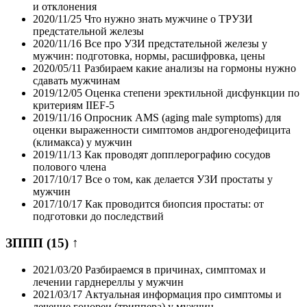
и отклонения
2020/11/25
Что нужно знать мужчине о ТРУЗИ
предстательной железы
2020/11/16
Все про УЗИ предстательной железы у
мужчин: подготовка, нормы, расшифровка, цены
2020/05/11
Разбираем какие анализы на гормоны нужно
сдавать мужчинам
2019/12/05
Оценка степени эректильной дисфункции по
критериям IIEF-5
2019/11/16
Опросник AMS (aging male symptoms) для
оценки выраженности симптомов андрогенодефицита
(климакса) у мужчин
2019/11/13
Как проводят допплерографию сосудов
полового члена
2017/10/17
Все о том, как делается УЗИ простаты у
мужчин
2017/10/17
Как проводится биопсия простаты: от
подготовки до последствий
ЗППП
(15)
↑
2021/03/20
Разбираемся в причинах, симптомах и
лечении гарднереллы у мужчин
2021/03/17
Актуальная информация про симптомы и
лечение гонореи (триппера) у мужчин