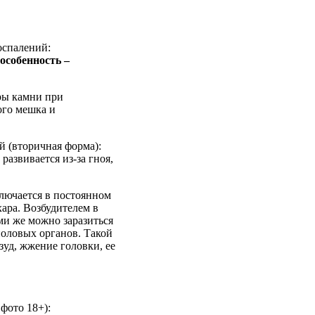
оспалений:
особенность –
ры камни при
ого мешка и
й (вторичная форма):
развивается из-за гноя,
ключается в постоянном
ара. Возбудителем в
ми же можно заразиться
половых органов. Такой
уд, жжение головки, ее
фото 18+):