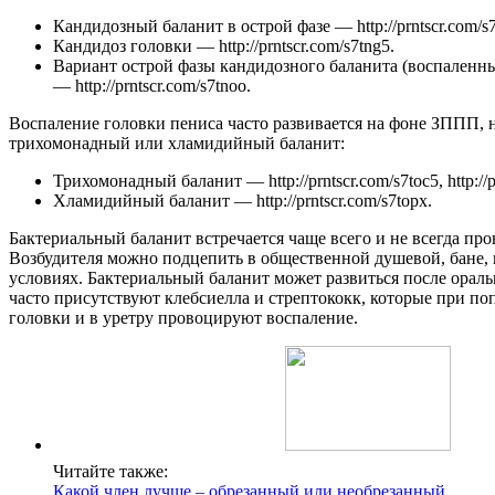
Кандидозный баланит в острой фазе — http://prntscr.com/s
Кандидоз головки — http://prntscr.com/s7tng5.
Вариант острой фазы кандидозного баланита (воспаленны
— http://prntscr.com/s7tnoo.
Воспаление головки пениса часто развивается на фоне ЗППП, 
трихомонадный или хламидийный баланит:
Трихомонадный баланит — http://prntscr.com/s7toc5, http://pr
Хламидийный баланит — http://prntscr.com/s7topx.
Бактериальный баланит встречается чаще всего и не всегда про
Возбудителя можно подцепить в общественной душевой, бане, 
условиях. Бактериальный баланит может развиться после оральн
часто присутствуют клебсиелла и стрептококк, которые при по
головки и в уретру провоцируют воспаление.
Читайте также:
Какой член лучше – обрезанный или необрезанный