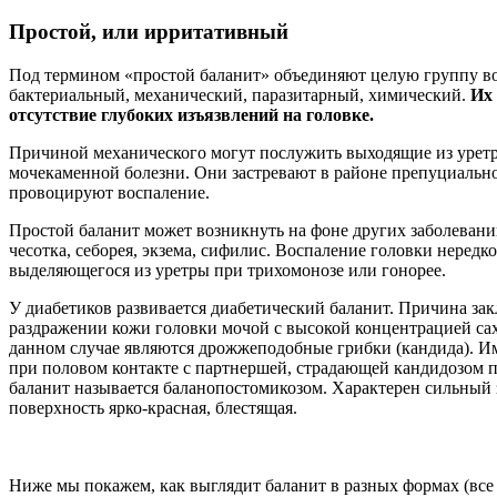
Простой, или ирритативный
Под термином «простой баланит» объединяют целую группу в
бактериальный, механический, паразитарный, химический.
Их 
отсутствие глубоких изъязвлений на головке.
Причиной механического могут послужить выходящие из урет
мочекаменной болезни. Они застревают в районе препуциальн
провоцируют воспаление.
Простой баланит может возникнуть на фоне других заболевани
чесотка, себорея, экзема, сифилис. Воспаление головки нередко 
выделяющегося из уретры при трихомонозе или гонорее.
У диабетиков развивается диабетический баланит. Причина за
раздражении кожи головки мочой с высокой концентрацией сах
данном случае являются дрожжеподобные грибки (кандида). И
при половом контакте с партнершей, страдающей кандидозом 
баланит называется баланопостомикозом. Характерен сильный з
поверхность ярко-красная, блестящая.
Ниже мы покажем, как выглядит баланит в разных формах (все 