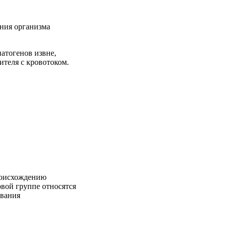
ения организма
атогенов извне,
ителя с кровотоком.
роисхождению
рвой группе относятся
евания