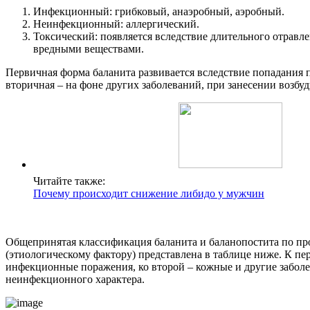
Инфекционный: грибковый, анаэробный, аэробный.
Неинфекционный: аллергический.
Токсический: появляется вследствие длительного отравл
вредными веществами.
Первичная форма баланита развивается вследствие попадания п
вторичная – на фоне других заболеваний, при занесении возбуд
Читайте также:
Почему происходит снижение либидо у мужчин
Общепринятая классификация баланита и баланопостита по п
(этиологическому фактору) представлена в таблице ниже. К пе
инфекционные поражения, ко второй – кожные и другие забол
неинфекционного характера.