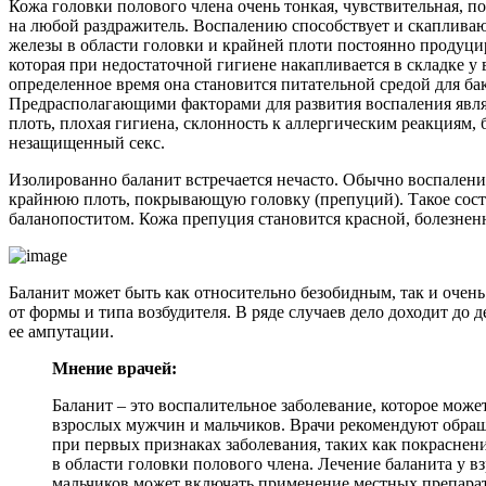
Кожа головки полового члена очень тонкая, чувствительная, по
на любой раздражитель. Воспалению способствует и скаплива
железы в области головки и крайней плоти постоянно продуци
которая при недостаточной гигиене накапливается в складке у 
определенное время она становится питательной средой для ба
Предрасполагающими факторами для развития воспаления явля
плоть, плохая гигиена, склонность к аллергическим реакциям,
незащищенный секс.
Изолированно баланит встречается нечасто. Обычно воспалени
крайнюю плоть, покрывающую головку (препуций). Такое сост
баланопоститом. Кожа препуция становится красной, болезнен
Баланит может быть как относительно безобидным, так и очень
от формы и типа возбудителя. В ряде случаев дело доходит до
ее ампутации.
Мнение врачей:
Баланит – это воспалительное заболевание, которое може
взрослых мужчин и мальчиков. Врачи рекомендуют обра
при первых признаках заболевания, таких как покраснени
в области головки полового члена. Лечение баланита у в
мальчиков может включать применение местных препарат