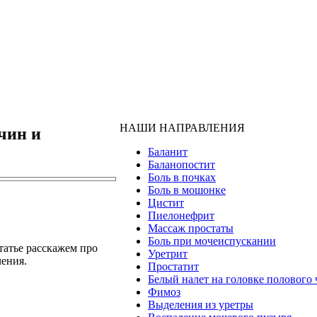
НАШИ НАПРАВЛЕНИЯ
чин и
Баланит
Баланопостит
Боль в почках
Боль в мошонке
Цистит
Пиелонефрит
Массаж простаты
Боль при мочеиспускании
татье расскажем про
Уретрит
чения.
Простатит
Белый налет на головке полового 
Фимоз
Выделения из уретры