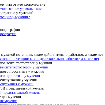
учить от нее удовольствие
страцию у мужчин?
юорографии
жской потенции: какие действительно работают, а какие нет
овысить тестостерон у мужчин
ого простатита у мужчин
испускания у мужчин
И предстательной железы
для мужчин