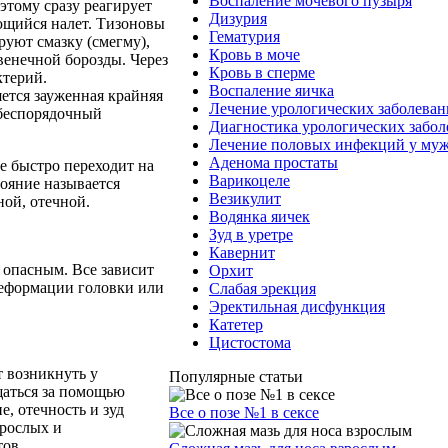
Воспаление мочевого пузыря
этому сразу реагирует
Дизурия
ющийся налет. Тизоновы
Гематурия
руют смазку (смегму),
Кровь в моче
венечной борозды. Через
Кровь в сперме
ктерий.
Воспаление яичка
ется зауженная крайняя
Лечение урологических заболева
 беспорядочный
Диагностика урологических забо
Лечение половых инфекций у му
Аденома простаты
е быстро переходит на
Варикоцеле
ояние называется
Везикулит
ной, отечной.
Водянка яичек
Зуд в уретре
Кавернит
 опасным. Все зависит
Орхит
 деформации головки или
Слабая эрекция
Эректильная дисфункция
Катетер
Цистостома
т возникнуть у
Популярные статьи
щаться за помощью
е, отечность и зуд
Все о позе №1 в сексе
зрослых и
ов,