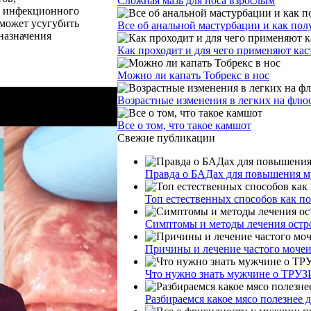
Сложная мазь для носа взрослым
е инфекционного
 может усугубить
Все об анальной мастурбации и как пол
 назначения
Как проходит и для чего применяют ка
Можно ли капать Тобрекс в нос
Возрастные изменения в легких на фл
Все о том, что такое камшот
Свежие публикации
Правда о БАДах для повышения му
Топ естественных способов как п
Симптомы и методы лечения остр
Причины и лечение частого моче
Что нужно знать мужчине о ТРУЗ
Разбираемся какое мясо полезнее 