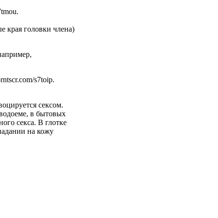
7tmou.
е края головки члена)
например,
ntscr.com/s7toip.
воцируется сексом.
водоеме, в бытовых
ого секса. В глотке
падании на кожу