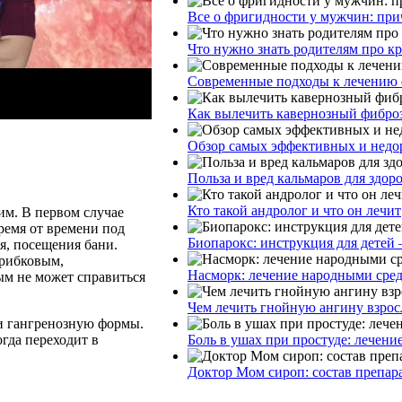
Все о фригидности у мужчин: при
Что нужно знать родителям про к
Современные подходы к лечению 
Как вылечить кавернозный фибро
Обзор самых эффективных и недор
Польза и вред кальмаров для здор
Кто такой андролог и что он лечит
им. В первом случае
ремя от времени под
Биопарокс: инструкция для детей 
я, посещения бани.
грибковым,
Насморк: лечение народными сре
рым не может справиться
Чем лечить гнойную ангину взрос
и гангренозную формы.
Боль в ушах при простуде: лечени
гда переходит в
Доктор Мом сироп: состав препар