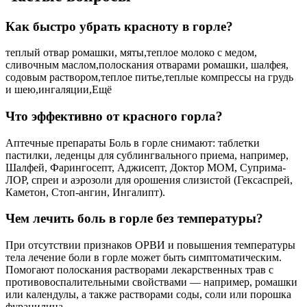
Как быстро убрать красноту в горле?
теплый отвар ромашки, мяты,теплое молоко с медом,
сливочным маслом,полоскания отварами ромашки, шалфея,
содовым раствором,теплое питье,теплые компрессы на грудь
и шею,ингаляции,Ещё
Что эффективно от красного горла?
Аптечные препараты Боль в горле снимают: таблетки
пастилки, леденцы для сублингвального приема, например,
Шалфей, Фарингосепт, Аджисепт, Доктор МОМ, Суприма-
ЛОР, спреи и аэрозоли для орошения слизистой (Гексаспрей,
Каметон, Стоп-ангин, Ингалипт).
Чем лечить боль в горле без температуры?
При отсутствии признаков ОРВИ и повышения температуры
тела лечение боли в горле может быть симптоматическим.
Помогают полоскания растворами лекарственных трав с
противовоспалительными свойствами — например, ромашки
или календулы, а также растворами соды, соли или порошка
фурацилина.