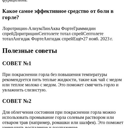
Какое самое эффективное средство от боли в
горле?
Лоротрицин-АлиумЛинАква ФортеГраммидин
спрейДоритрицинСептолете тотал спрейСептолете
тоталАнгидак ФортеАнгидак спрейЕщё•27 нояб. 2023 г.
Полезные советы
СОВЕТ №1
При покраснении горла без повышения температуры
рекомендуется пить теплые жидкости, такие как чай с медом
или теплое молоко с медом. Это поможет смягчить горло и
увлажнить слизистую.
СОВЕТ №2
Для облегчения состояния при покраснении горла можно
использовать промывание горла солевым раствором или
отваром трав (например, ромашки или шалфея). Это поможет
уменьшить воспаление и раздражение.