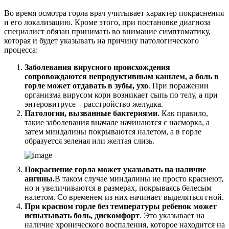
Во время осмотра горла врач учитывает характер покраснения
и его локализацию. Кроме этого, при постановке диагноза
специалист обязан принимать во внимание симптоматику,
которая и будет указывать на причину патологического
процесса:
Заболевания вирусного происхождения
сопровождаются непродуктивным кашлем, а боль в
горле может отдавать в зубы, ухо
. При поражении
организма вирусом кори возникает сыпь по телу, а при
энтеровитрусе – расстройство желудка.
Патологии, вызванные бактериями
. Как правило,
такие заболевания вначале начинаются с насморка, а
затем миндалины покрываются налетом, а в горле
образуется зеленая или желтая слизь.
Покраснение горла может указывать на наличие
ангины.
В таком случае миндалины не просто краснеют,
но и увеличиваются в размерах, покрываясь белесым
налетом. Со временем из них начинает выделяться гной.
При красном горле без температуры ребенок может
испытывать боль, дискомфорт
. Это указывает на
наличие хронического воспаления, которое находится на