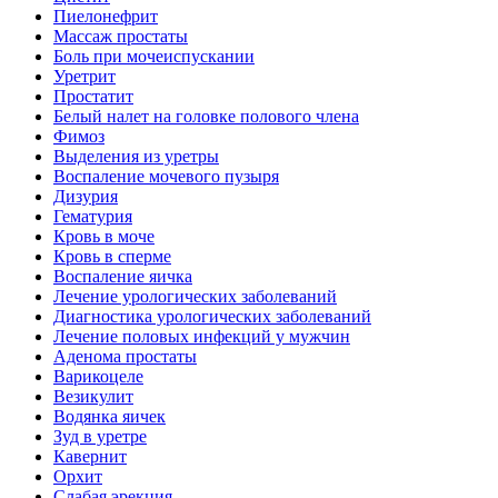
Пиелонефрит
Массаж простаты
Боль при мочеиспускании
Уретрит
Простатит
Белый налет на головке полового члена
Фимоз
Выделения из уретры
Воспаление мочевого пузыря
Дизурия
Гематурия
Кровь в моче
Кровь в сперме
Воспаление яичка
Лечение урологических заболеваний
Диагностика урологических заболеваний
Лечение половых инфекций у мужчин
Аденома простаты
Варикоцеле
Везикулит
Водянка яичек
Зуд в уретре
Кавернит
Орхит
Слабая эрекция