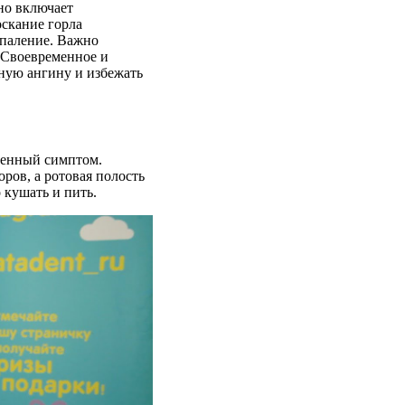
но включает
скание горла
спаление. Важно
. Своевременное и
ную ангину и избежать
ленный симптом.
ров, а ротовая полость
 кушать и пить.