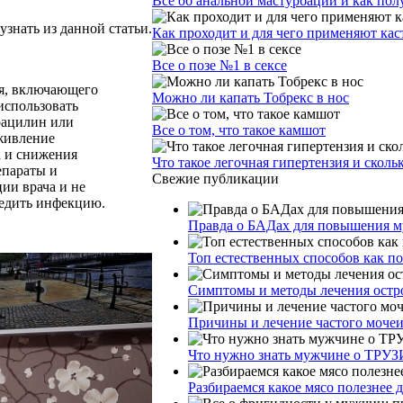
Все об анальной мастурбации и как пол
узнать из данной статьи.
Как проходит и для чего применяют ка
Все о позе №1 в сексе
ия, включающего
Можно ли капать Тобрекс в нос
использовать
рацилин или
Все о том, что такое камшот
живление
а и снижения
Что такое легочная гипертензия и сколь
епараты и
Свежие публикации
ии врача и не
бедить инфекцию.
Правда о БАДах для повышения му
Топ естественных способов как п
Симптомы и методы лечения остр
Причины и лечение частого моче
Что нужно знать мужчине о ТРУЗ
Разбираемся какое мясо полезнее 