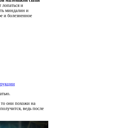
дой маленькой сыпи
 лопаться и
ть миндалин и
ое и болезненное
трукции
атью.
 то они похожи на
получится, ведь после