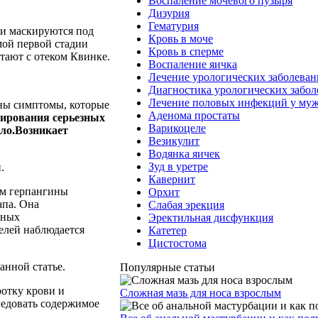
Воспаление мочевого пузыря
Дизурия
Гематурия
ни маскируются под
Кровь в моче
мой первой стадии
Кровь в сперме
утают с отеком Квинке.
Воспаление яичка
Лечение урологических заболева
Диагностика урологических забо
Лечение половых инфекций у му
рны симптомы, которые
Аденома простаты
ирования серьезных
Варикоцеле
ло.Возникает
Везикулит
Водянка яичек
Зуд в уретре
.
Кавернит
ем герпангины
Орхит
апа. Она
Слабая эрекция
ьных
Эректильная дисфункция
елей наблюдается
Катетер
Цистостома
анной статье.
Популярные статьи
ротку крови и
Сложная мазь для носа взрослым
ледовать содержимое