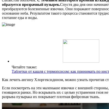
слизистой оболочек.
С течением некоторого времени из каж
образуется прозрачный пузырек.
Спустя два дня они начинают
преобразуются болезненные язвочки. Они поражают поверхнос
основание неба. Результатом такого процесса становится трудн
глотание еды и воды.
Читайте также:
Таблетки от кашля с термопсисом: как принимать по инс
Как лечить ангину Хлоргексидином, можно узнать прочитав ст
Если посмотреть на эти маленькие язвочки с внешней стороны,
гноящиеся ранки. Но вскрывать их с целью устранения гноя не 
разрыва пузырька их покрывает плотная фиброзная ткань.