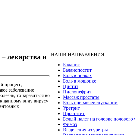
НАШИ НАПРАВЛЕНИЯ
 – лекарства и
Баланит
Баланопостит
Боль в почках
Боль в мошонке
й процесс,
Цистит
кое заболевание
Пиелонефрит
лезнь, то заразиться во
Массаж простаты
 к данному виду вирусу
Боль при мочеиспускании
ментозных
Уретрит
Простатит
Белый налет на головке полового 
Фимоз
Выделения из уретры