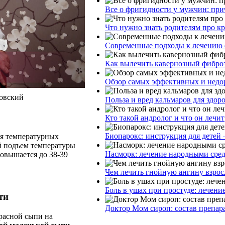
Все о фригидности у мужчин: при
Что нужно знать родителям про к
Современные подходы к лечению 
Как вылечить кавернозный фибро
Обзор самых эффективных и недор
ровский
Польза и вред кальмаров для здор
Кто такой андролог и что он лечит
Биопарокс: инструкция для детей 
ия температурных
й подъем температуры
Насморк: лечение народными сре
повышается до 38-39
Чем лечить гнойную ангину взрос
Боль в ушах при простуде: лечени
ти
Доктор Мом сироп: состав препар
расной сыпи на