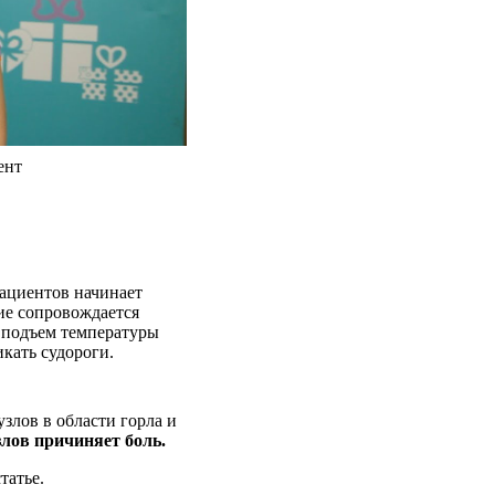
ент
пациентов начинает
ие сопровождается
 подъем температуры
кать судороги.
злов в области горла и
лов причиняет боль.
татье.