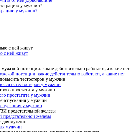
учить от нее удовольствие
страцию у мужчин?
ко с ней живут
жской потенции: какие действительно работают, а какие нет
овысить тестостерон у мужчин
ого простатита у мужчин
испускания у мужчин
И предстательной железы
для мужчин