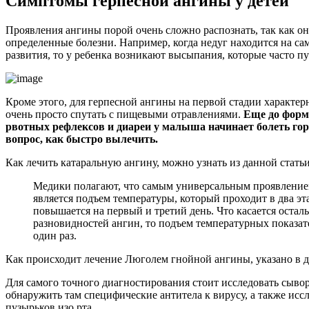
Симптомы герпесной ангины у детей
Проявления ангины порой очень сложно распознать, так как о
определенные болезни. Например, когда недуг находится на са
развития, то у ребенка возникают высыпания, которые часто п
Кроме этого, для герпесной ангины на первой стадии характе
очень просто спутать с пищевыми отравлениями.
Еще до форм
рвотных рефлексов и диареи у малыша начинает болеть гор
вопрос, как быстро вылечить.
Как лечить катаральную ангину, можно узнать из данной статьи
Медики полагают, что самым универсальным проявлени
является подъем температуры, который проходит в два эт
повышается на первый и третий день. Что касается остал
разновидностей ангин, то подъем температурных показат
один раз.
Как происходит лечение Люголем гнойной ангины, указано в д
Для самого точного диагностирования стоит исследовать сыво
обнаружить там специфические антитела к вирусу, а также исс
пузырьков изо рта.