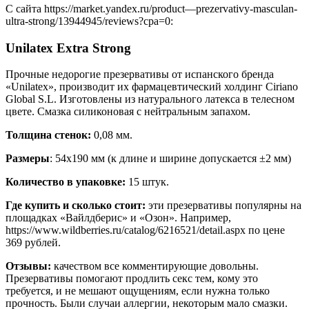
С сайта https://market.yandex.ru/product—prezervativy-masculan-
ultra-strong/13944945/reviews?cpa=0:
Unilatex Extra Strong
Прочные недорогие презервативы от испанского бренда
«Unilatex», производит их фармацевтический холдинг Ciriano
Global S.L. Изготовлены из натурального латекса в телесном
цвете. Смазка силиконовая с нейтральным запахом.
Толщина стенок:
0,08 мм.
Размеры
: 54х190 мм (к длине и ширине допускается ±2 мм)
Количество в упаковке:
15 штук.
Где купить и сколько стоит:
эти презервативы популярны на
площадках «Вайлдберис» и «Озон». Например,
https://www.wildberries.ru/catalog/6216521/detail.aspx по цене
369 рублей.
Отзывы:
качеством все комментирующие довольны.
Презервативы помогают продлить секс тем, кому это
требуется, и не мешают ощущениям, если нужна только
прочность. Были случаи аллергии, некоторым мало смазки.