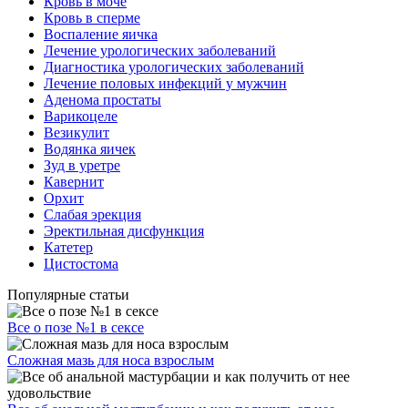
Кровь в моче
Кровь в сперме
Воспаление яичка
Лечение урологических заболеваний
Диагностика урологических заболеваний
Лечение половых инфекций у мужчин
Аденома простаты
Варикоцеле
Везикулит
Водянка яичек
Зуд в уретре
Кавернит
Орхит
Слабая эрекция
Эректильная дисфункция
Катетер
Цистостома
Популярные статьи
Все о позе №1 в сексе
Сложная мазь для носа взрослым