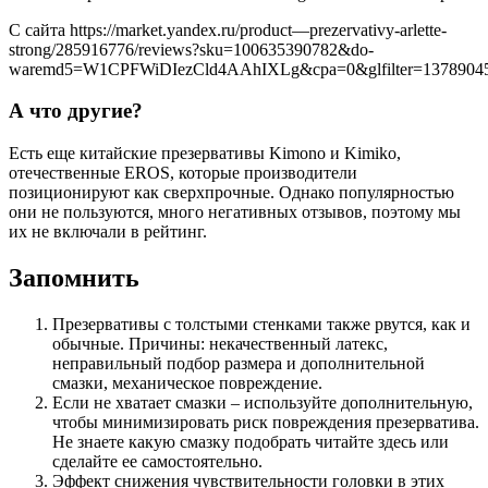
С сайта https://market.yandex.ru/product—prezervativy-arlette-
strong/285916776/reviews?sku=100635390782&do-
waremd5=W1CPFWiDIezCld4AAhIXLg&cpa=0&glfilter=1378904
А что другие?
Есть еще китайские презервативы Kimono и Kimiko,
отечественные EROS, которые производители
позиционируют как сверхпрочные. Однако популярностью
они не пользуются, много негативных отзывов, поэтому мы
их не включали в рейтинг.
Запомнить
Презервативы с толстыми стенками также рвутся, как и
обычные. Причины: некачественный латекс,
неправильный подбор размера и дополнительной
смазки, механическое повреждение.
Если не хватает смазки – используйте дополнительную,
чтобы минимизировать риск повреждения презерватива.
Не знаете какую смазку подобрать читайте здесь или
сделайте ее самостоятельно.
Эффект снижения чувствительности головки в этих