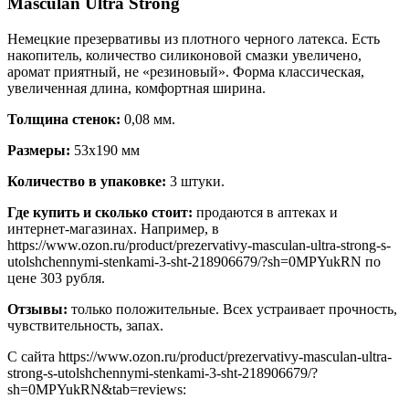
Masculan Ultra Strong
Немецкие презервативы из плотного черного латекса. Есть
накопитель, количество силиконовой смазки увеличено,
аромат приятный, не «резиновый». Форма классическая,
увеличенная длина, комфортная ширина.
Толщина стенок:
0,08 мм.
Размеры:
53х190 мм
Количество в упаковке:
3 штуки.
Где купить и сколько стоит:
продаются в аптеках и
интернет-магазинах. Например, в
https://www.ozon.ru/product/prezervativy-masculan-ultra-strong-s-
utolshchennymi-stenkami-3-sht-218906679/?sh=0MPYukRN по
цене 303 рубля.
Отзывы:
только положительные. Всех устраивает прочность,
чувствительность, запах.
С сайта https://www.ozon.ru/product/prezervativy-masculan-ultra-
strong-s-utolshchennymi-stenkami-3-sht-218906679/?
sh=0MPYukRN&tab=reviews: