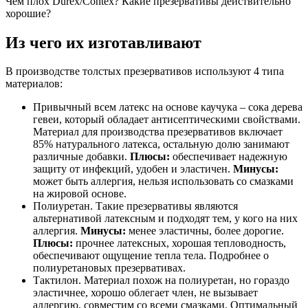
Чем плох Durex/Contex? Какие презервативы действительно
хорошие?
Из чего их изготавливают
В производстве толстых презервативов используют 4 типа
материалов:
Привычный всем латекс на основе каучука – сока дерева
гевеи, который обладает антисептическими свойствами.
Материал для производства презервативов включает
85% натурального латекса, остальную долю занимают
различные добавки.
Плюсы:
обеспечивает надежную
защиту от инфекций, удобен и эластичен.
Минусы:
может быть аллергия, нельзя использовать со смазками
на жировой основе.
Полиуретан. Такие презервативы являются
альтернативой латексным и подходят тем, у кого на них
аллергия.
Минусы:
менее эластичны, более дорогие.
Плюсы:
прочнее латексных, хорошая тепловодность,
обеспечивают ощущение тепла тела. Подробнее о
полиуретановых презервативах.
Тактилон. Материал похож на полиуретан, но гораздо
эластичнее, хорошо облегает член, не вызывает
аллергию, совместим со всеми смазками. Оптимальный