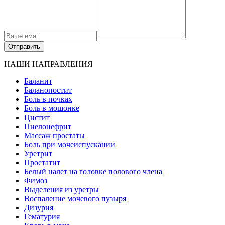
НАШИ НАПРАВЛЕНИЯ
Баланит
Баланопостит
Боль в почках
Боль в мошонке
Цистит
Пиелонефрит
Массаж простаты
Боль при мочеиспускании
Уретрит
Простатит
Белый налет на головке полового члена
Фимоз
Выделения из уретры
Воспаление мочевого пузыря
Дизурия
Гематурия