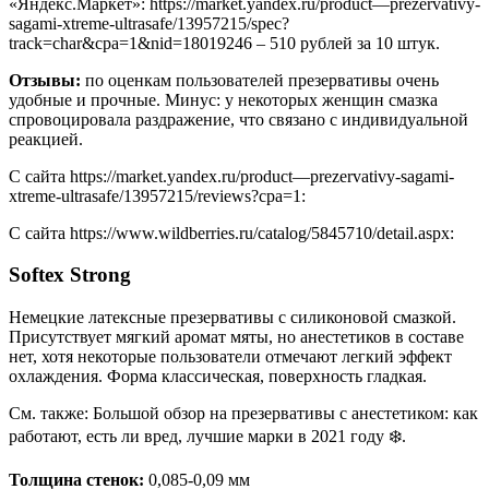
«Яндекс.Маркет»: https://market.yandex.ru/product—prezervativy-
sagami-xtreme-ultrasafe/13957215/spec?
track=char&cpa=1&nid=18019246 – 510 рублей за 10 штук.
Отзывы:
по оценкам пользователей презервативы очень
удобные и прочные. Минус: у некоторых женщин смазка
спровоцировала раздражение, что связано с индивидуальной
реакцией.
С сайта https://market.yandex.ru/product—prezervativy-sagami-
xtreme-ultrasafe/13957215/reviews?cpa=1:
С сайта https://www.wildberries.ru/catalog/5845710/detail.aspx:
Softex Strong
Немецкие латексные презервативы с силиконовой смазкой.
Присутствует мягкий аромат мяты, но анестетиков в составе
нет, хотя некоторые пользователи отмечают легкий эффект
охлаждения. Форма классическая, поверхность гладкая.
См. также: Большой обзор на презервативы с анестетиком: как
работают, есть ли вред, лучшие марки в 2021 году ❄️.
Толщина стенок:
0,085-0,09 мм