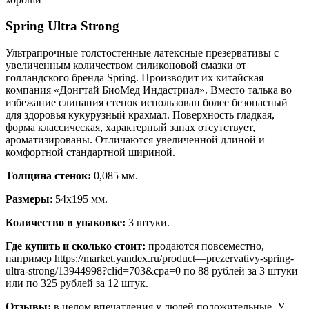
Spring Ultra Strong
Ультрапрочные толстостенные латексные презервативы с
увеличенным количеством силиконовой смазки от
голландского бренда Spring. Производит их китайская
компания «Донгтай БиоМед Индастриал». Вместо талька во
избежание слипания стенок использован более безопасный
для здоровья кукурузный крахмал. Поверхность гладкая,
форма классическая, характерный запах отсутствует,
ароматизированы. Отличаются увеличенной длиной и
комфортной стандартной шириной.
Толщина стенок:
0,085 мм.
Размеры
: 54х195 мм.
Количество в упаковке:
3 штуки.
Где купить и сколько стоит:
продаются повсеместно,
например https://market.yandex.ru/product—prezervativy-spring-
ultra-strong/13944998?clid=703&cpa=0 по 88 рублей за 3 штуки
или по 325 рублей за 12 штук.
Отзывы:
в целом впечатления у людей положительные. У