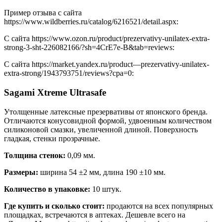
Пример отзыва с сайта
https://www.wildberries.ru/catalog/6216521/detail.aspx:
С сайта https://www.ozon.ru/product/prezervativy-unilatex-extra-
strong-3-sht-226082166/?sh=4CrE7e-B&tab=reviews:
С сайта https://market.yandex.ru/product—prezervativy-unilatex-
extra-strong/1943793751/reviews?cpa=0:
Sagami Xtreme Ultrasafe
Утолщенные латексные презервативы от японского бренда.
Отличаются конусовидной формой, удвоенным количеством
силиконовой смазки, увеличенной длиной. Поверхность
гладкая, стенки прозрачные.
Толщина стенок:
0,09 мм.
Размеры:
ширина 54 ±2 мм, длина 190 ±10 мм.
Количество в упаковке:
10 штук.
Где купить и сколько стоит:
продаются на всех популярных
площадках, встречаются в аптеках. Дешевле всего на