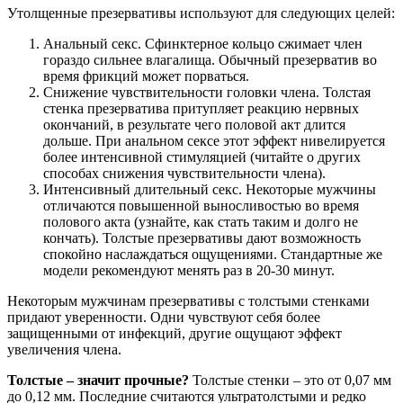
Утолщенные презервативы используют для следующих целей:
Анальный секс. Сфинктерное кольцо сжимает член
гораздо сильнее влагалища. Обычный презерватив во
время фрикций может порваться.
Снижение чувствительности головки члена. Толстая
стенка презерватива притупляет реакцию нервных
окончаний, в результате чего половой акт длится
дольше. При анальном сексе этот эффект нивелируется
более интенсивной стимуляцией (читайте о других
способах снижения чувствительности члена).
Интенсивный длительный секс. Некоторые мужчины
отличаются повышенной выносливостью во время
полового акта (узнайте, как стать таким и долго не
кончать). Толстые презервативы дают возможность
спокойно наслаждаться ощущениями. Стандартные же
модели рекомендуют менять раз в 20-30 минут.
Некоторым мужчинам презервативы с толстыми стенками
придают уверенности. Одни чувствуют себя более
защищенными от инфекций, другие ощущают эффект
увеличения члена.
Толстые – значит прочные?
Толстые стенки – это от 0,07 мм
до 0,12 мм. Последние считаются ультратолстыми и редко