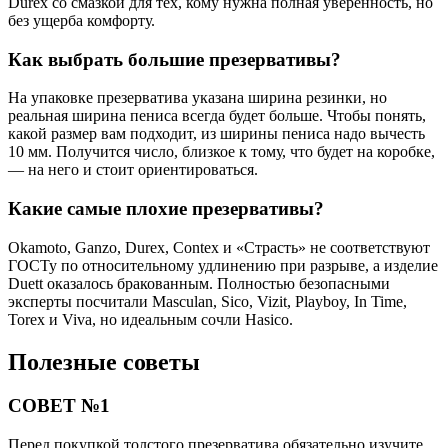
Durex со смазкой для тех, кому нужна полная уверенность, но
без ущерба комфорту.
Как выбрать большие презервативы?
На упаковке презерватива указана ширина резинки, но
реальная ширина пениса всегда будет больше. Чтобы понять,
какой размер вам подходит, из ширины пениса надо вычесть
10 мм. Получится число, близкое к тому, что будет на коробке,
— на него и стоит ориентироваться.
Какие самые плохие презервативы?
Okamoto, Ganzo, Durex, Contex и «Страсть» не соответствуют
ГОСТу по относительному удлинению при разрыве, а изделие
Duett оказалось бракованным. Полностью безопасными
эксперты посчитали Masculan, Sico, Vizit, Playboy, In Time,
Torex и Viva, но идеальным сочли Hasico.
Полезные советы
СОВЕТ №1
Перед покупкой толстого презерватива обязательно изучите