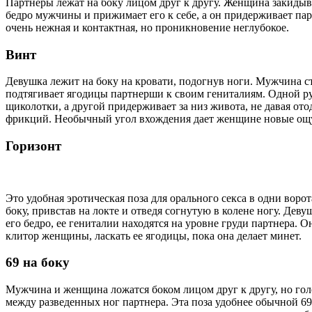
Партнеры лежат на боку лицом друг к другу. Женщина закиды
бедро мужчины и прижимает его к себе, а он придерживает пар
очень нежная и контактная, но проникновение неглубокое.
Винт
Девушка лежит на боку на кровати, подогнув ноги. Мужчина ст
подтягивает ягодицы партнерши к своим гениталиям. Одной рук
щиколотки, а другой придерживает за низ живота, не давая ото
фрикций. Необычный угол вхождения дает женщине новые ощ
Горизонт
Это удобная эротическая поза для орального секса в одни воро
боку, привстав на локте и отведя согнутую в колене ногу. Дев
его бедро, ее гениталии находятся на уровне груди партнера. 
клитор женщины, ласкать ее ягодицы, пока она делает минет.
69 на боку
Мужчина и женщина ложатся боком лицом друг к другу, но гол
между разведенных ног партнера. Эта поза удобнее обычной 6