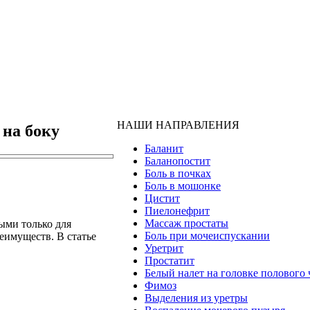
НАШИ НАПРАВЛЕНИЯ
 на боку
Баланит
Баланопостит
Боль в почках
Боль в мошонке
Цистит
Пиелонефрит
Массаж простаты
ыми только для
Боль при мочеиспускании
еимуществ. В статье
Уретрит
Простатит
Белый налет на головке полового 
Фимоз
Выделения из уретры