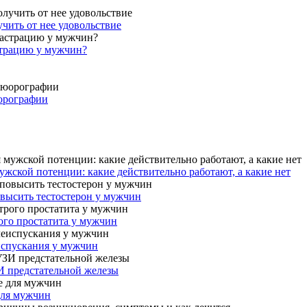
учить от нее удовольствие
страцию у мужчин?
юорографии
жской потенции: какие действительно работают, а какие нет
овысить тестостерон у мужчин
ого простатита у мужчин
испускания у мужчин
И предстательной железы
для мужчин