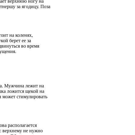
вает верхнюю ногу на
тнершу за ягодицу. Поза
оит на коленях,
ой берет ее за
двинуться во время
ущения.
та. Мужчина лежит на
ушка ложится щекой на
Он может стимулировать
ова располагается
9: верхнему не нужно