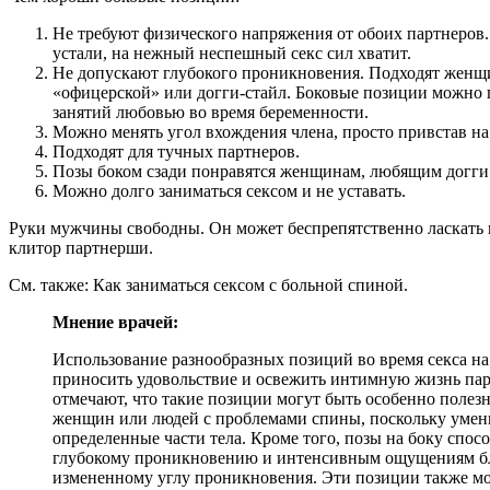
Не требуют физического напряжения от обоих партнеров.
устали, на нежный неспешный секс сил хватит.
Не допускают глубокого проникновения. Подходят женщ
«офицерской» или догги-стайл. Боковые позиции можно 
занятий любовью во время беременности.
Можно менять угол вхождения члена, просто привстав на
Подходят для тучных партнеров.
Позы боком сзади понравятся женщинам, любящим догги
Можно долго заниматься сексом и не уставать.
Руки мужчины свободны. Он может беспрепятственно ласкать г
клитор партнерши.
См. также: Как заниматься сексом с больной спиной.
Мнение врачей:
Использование разнообразных позиций во время секса на
приносить удовольствие и освежить интимную жизнь па
отмечают, что такие позиции могут быть особенно полез
женщин или людей с проблемами спины, поскольку умен
определенные части тела. Кроме того, позы на боку спос
глубокому проникновению и интенсивным ощущениям б
измененному углу проникновения. Эти позиции также м