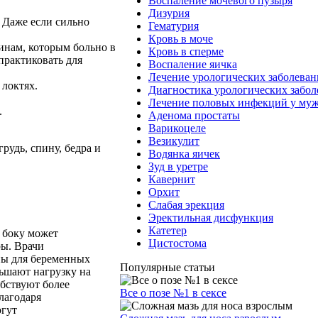
Воспаление мочевого пузыря
Дизурия
 Даже если сильно
Гематурия
Кровь в моче
инам, которым больно в
Кровь в сперме
практиковать для
Воспаление яичка
Лечение урологических заболева
 локтях.
Диагностика урологических забо
Лечение половых инфекций у му
.
Аденома простаты
Варикоцеле
Везикулит
рудь, спину, бедра и
Водянка яичек
Зуд в уретре
Кавернит
Орхит
Слабая эрекция
Эректильная дисфункция
Катетер
 боку может
Цистостома
ры. Врачи
ны для беременных
Популярные статьи
ьшают нагрузку на
обствуют более
Все о позе №1 в сексе
лагодаря
огут