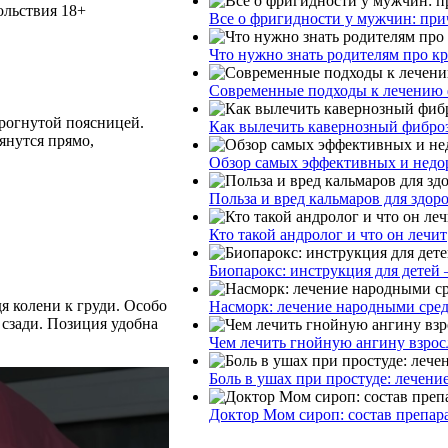
ольствия 18+
Все о фригидности у мужчин: при
Что нужно знать родителям про к
Современные подходы к лечению 
рогнутой поясницей.
Как вылечить кавернозный фибро
янутся прямо,
Обзор самых эффективных и недор
Польза и вред кальмаров для здор
Кто такой андролог и что он лечит
Биопарокс: инструкция для детей 
я колени к груди. Особо
Насморк: лечение народными сре
 сзади. Позиция удобна
Чем лечить гнойную ангину взрос
Боль в ушах при простуде: лечени
Доктор Мом сироп: состав препар