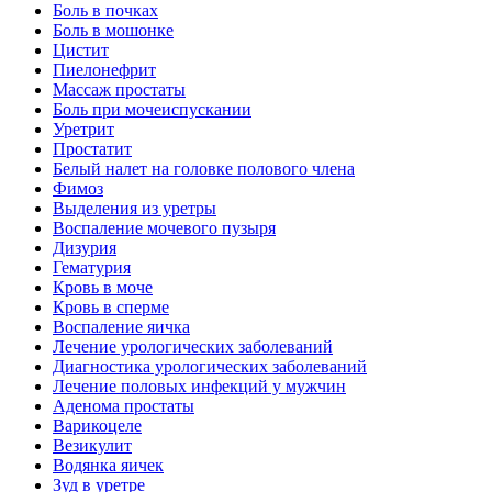
Боль в почках
Боль в мошонке
Цистит
Пиелонефрит
Массаж простаты
Боль при мочеиспускании
Уретрит
Простатит
Белый налет на головке полового члена
Фимоз
Выделения из уретры
Воспаление мочевого пузыря
Дизурия
Гематурия
Кровь в моче
Кровь в сперме
Воспаление яичка
Лечение урологических заболеваний
Диагностика урологических заболеваний
Лечение половых инфекций у мужчин
Аденома простаты
Варикоцеле
Везикулит
Водянка яичек
Зуд в уретре