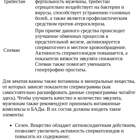
Трибестан
фертильность мужчины, трибестан
отрицательно воздействует на бактерии и
вирусы, способствует устранению головных
болей, а также является профилактическим
средством против атеросклероза.
При приеме данного средства происходит
улучшение обменных процессов в
предстательной железе, активизируется
сперматогенез и местное кровообращение.
Спеман
Активность сперматозоидов повышается, а
показатели вязкости эякулята снижаются.
Спеман также помогает уменьшить
гипертрофию простаты.
Для зачатия важны также витамины и минеральные вещества,
от которых зависят показатели спермограммы (как
самостоятельно расшифровать данные спермограммы читайте
здесь). Чтобы улучшить качество и количество эякулята,
мужчинам также рекомендуют принимать витаминные
комплексы и БАДы. В их состав должны входить такие
элементы:
Селен. Вещество обладает антиоксидантным действием,
позволяет увеличить активность сперматозоидов и
повысить их содержание;