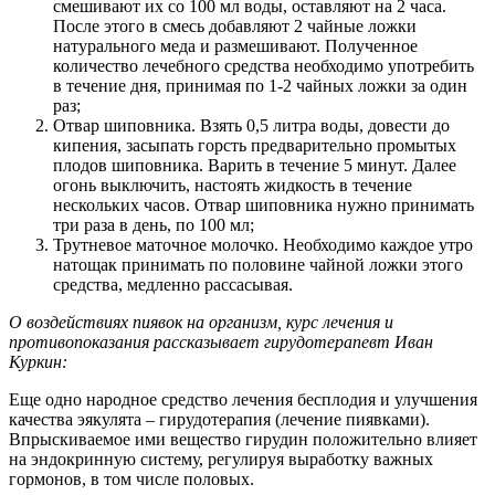
смешивают их со 100 мл воды, оставляют на 2 часа.
После этого в смесь добавляют 2 чайные ложки
натурального меда и размешивают. Полученное
количество лечебного средства необходимо употребить
в течение дня, принимая по 1-2 чайных ложки за один
раз;
Отвар шиповника. Взять 0,5 литра воды, довести до
кипения, засыпать горсть предварительно промытых
плодов шиповника. Варить в течение 5 минут. Далее
огонь выключить, настоять жидкость в течение
нескольких часов. Отвар шиповника нужно принимать
три раза в день, по 100 мл;
Трутневое маточное молочко. Необходимо каждое утро
натощак принимать по половине чайной ложки этого
средства, медленно рассасывая.
О воздействиях пиявок на организм, курс лечения и
противопоказания рассказывает гирудотерапевт Иван
Куркин:
Еще одно народное средство лечения бесплодия и улучшения
качества эякулята – гирудотерапия (лечение пиявками).
Впрыскиваемое ими вещество гирудин положительно влияет
на эндокринную систему, регулируя выработку важных
гормонов, в том числе половых.