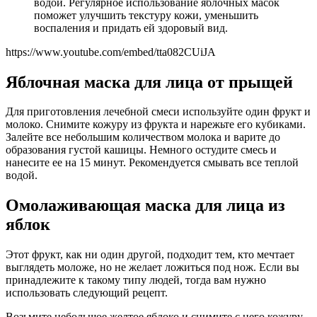
водой. Регулярное использование яблочных масок
поможет улучшить текстуру кожи, уменьшить
воспаления и придать ей здоровый вид.
https://www.youtube.com/embed/tta082CUiJA
Яблочная маска для лица от прыщей
Для приготовления лечебной смеси используйте один фрукт и
молоко. Снимите кожуру из фрукта и нарежьте его кубиками.
Залейте все небольшим количеством молока и варите до
образования густой кашицы. Немного остудите смесь и
нанесите ее на 15 минут. Рекомендуется смывать все теплой
водой.
Омолаживающая маска для лица из
яблок
Этот фрукт, как ни один другой, подходит тем, кто мечтает
выглядеть моложе, но не желает ложиться под нож. Если вы
принадлежите к такому типу людей, тогда вам нужно
использовать следующий рецепт.
Возьмите небольшое желтое яблоко и снимите с него кожуру.