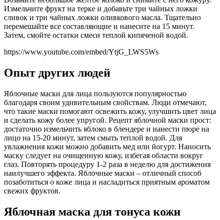
Измельчите фрукт на терке и добавьте три чайных ложки
сливок и три чайных ложки оливкового масла. Тщательно
перемешайте все составляющие и нанесите на 15 минут.
Затем, смойте остатки смеси теплой кипяченой водой.
https://www.youtube.com/embed/YtjG_LWS5Ws
Опыт других людей
Яблочные маски для лица пользуются популярностью
благодаря своим удивительным свойствам. Люди отмечают,
что такие маски помогают освежить кожу, улучшить цвет лица
и сделать кожу более упругой. Рецепт яблочной маски прост:
достаточно измельчить яблоко в блендере и нанести пюре на
лицо на 15-20 минут, затем смыть теплой водой. Для
увлажнения кожи можно добавить мед или йогурт. Наносить
маску следует на очищенную кожу, избегая области вокруг
глаз. Повторять процедуру 1-2 раза в неделю для достижения
наилучшего эффекта. Яблочные маски – отличный способ
позаботиться о коже лица и насладиться приятным ароматом
свежих фруктов.
Яблочная маска для тонуса кожи