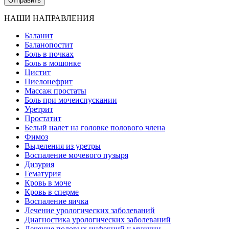
НАШИ НАПРАВЛЕНИЯ
Баланит
Баланопостит
Боль в почках
Боль в мошонке
Цистит
Пиелонефрит
Массаж простаты
Боль при мочеиспускании
Уретрит
Простатит
Белый налет на головке полового члена
Фимоз
Выделения из уретры
Воспаление мочевого пузыря
Дизурия
Гематурия
Кровь в моче
Кровь в сперме
Воспаление яичка
Лечение урологических заболеваний
Диагностика урологических заболеваний
Лечение половых инфекций у мужчин