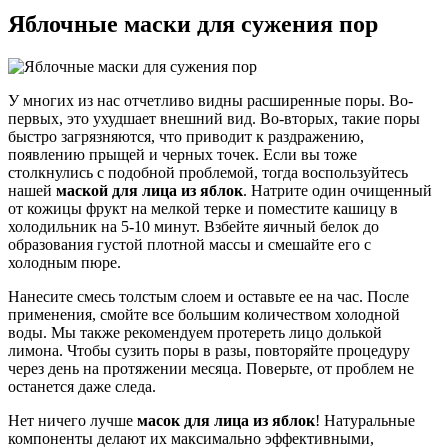
Яблочные маски для сужения пор
У многих из нас отчетливо видны расширенные поры. Во-
первых, это ухудшает внешний вид. Во-вторых, такие поры
быстро загрязняются, что приводит к раздражению,
появлению прыщей и черных точек. Если вы тоже
столкнулись с подобной проблемой, тогда воспользуйтесь
нашей
маской для лица из яблок
. Натрите один очищенный
от кожицы фрукт на мелкой терке и поместите кашицу в
холодильник на 5-10 минут. Взбейте яичный белок до
образования густой плотной массы и смешайте его с
холодным пюре.
Нанесите смесь толстым слоем и оставьте ее на час. После
применения, смойте все большим количеством холодной
воды. Мы также рекомендуем протереть лицо долькой
лимона. Чтобы сузить поры в разы, повторяйте процедуру
через день на протяжении месяца. Поверьте, от проблем не
останется даже следа.
Нет ничего лучше
масок для лица из яблок
! Натуральные
компоненты делают их максимально эффективными,