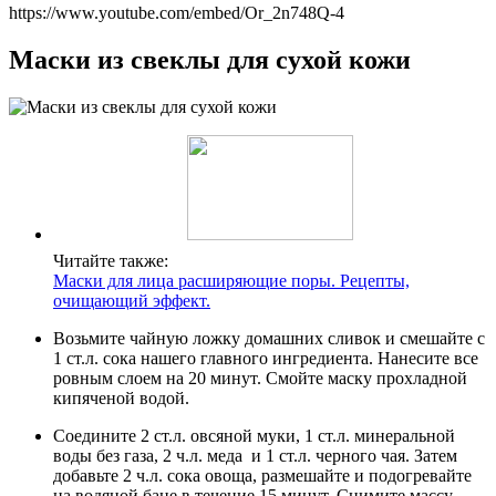
https://www.youtube.com/embed/Or_2n748Q-4
Маски из свеклы для сухой кожи
Читайте также:
Маски для лица расширяющие поры. Рецепты,
очищающий эффект.
Возьмите чайную ложку домашних сливок и смешайте с
1 ст.л. сока нашего главного ингредиента. Нанесите все
ровным слоем на 20 минут. Смойте маску прохладной
кипяченой водой.
Соедините 2 ст.л. овсяной муки, 1 ст.л. минеральной
воды без газа, 2 ч.л. меда и 1 ст.л. черного чая. Затем
добавьте 2 ч.л. сока овоща, размешайте и подогревайте
на водяной бане в течение 15 минут. Снимите массу,