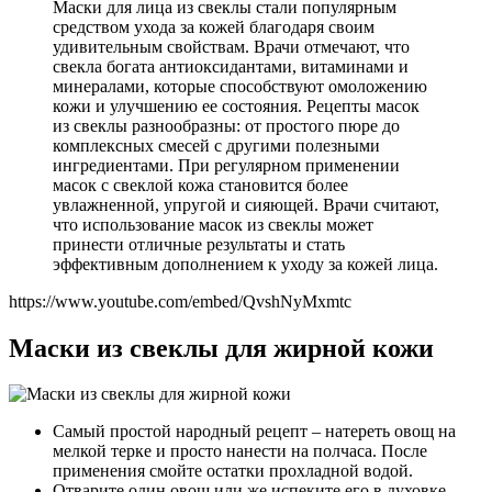
Маски для лица из свеклы стали популярным
средством ухода за кожей благодаря своим
удивительным свойствам. Врачи отмечают, что
свекла богата антиоксидантами, витаминами и
минералами, которые способствуют омоложению
кожи и улучшению ее состояния. Рецепты масок
из свеклы разнообразны: от простого пюре до
комплексных смесей с другими полезными
ингредиентами. При регулярном применении
масок с свеклой кожа становится более
увлажненной, упругой и сияющей. Врачи считают,
что использование масок из свеклы может
принести отличные результаты и стать
эффективным дополнением к уходу за кожей лица.
https://www.youtube.com/embed/QvshNyMxmtc
Маски из свеклы для жирной кожи
Самый простой народный рецепт – натереть овощ на
мелкой терке и просто нанести на полчаса. После
применения смойте остатки прохладной водой.
Отварите один овощ или же испеките его в духовке.