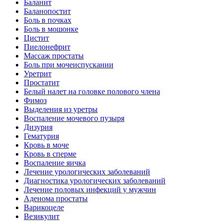
Баланит
Баланопостит
Боль в почках
Боль в мошонке
Цистит
Пиелонефрит
Массаж простаты
Боль при мочеиспускании
Уретрит
Простатит
Белый налет на головке полового члена
Фимоз
Выделения из уретры
Воспаление мочевого пузыря
Дизурия
Гематурия
Кровь в моче
Кровь в сперме
Воспаление яичка
Лечение урологических заболеваний
Диагностика урологических заболеваний
Лечение половых инфекций у мужчин
Аденома простаты
Варикоцеле
Везикулит