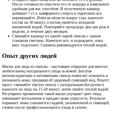
После готовности очистите его от кожуры и измельчите
удобным для вас способом. В полученную кашицу
добавьте ? ст.л. камфорного спирта и тщательно все
перемешайте. Избегая области вокруг глаз, нанесите
состав на 30 минут, а потом умойтесь холодной
кипяченой водой. Повторяйте процедуру два-три раза в
неделю, в течение двух месяцев.
Смешайте кашицу из одной сырой свеклы с одним
стаканом сметаны. Нанесите все, и подождите, пока
масс подсохнет. Снимать рекомендуется теплой водой.
Опыт других людей
Маски для лица из свеклы – настоящее открытие для многих
любительниц натурального ухода за кожей. Богатая
антиоксидантами и витаминами свекла помогает освежить и
увлажнить кожу, придавая ей здоровый сияющий вид. Рецепт
прост: смешайте тертую свеклу с натуральным йогуртом и
нанесите на лицо на 15-20 минут, затем смойте теплой водой.
Регулярное применение такой маски улучшает цвет лица,
уменьшает воспаления и придает коже упругость. Результат
поражает: кожа становится гладкой, увлажненной и сияющей,
словно после профессионального ухода в салоне.