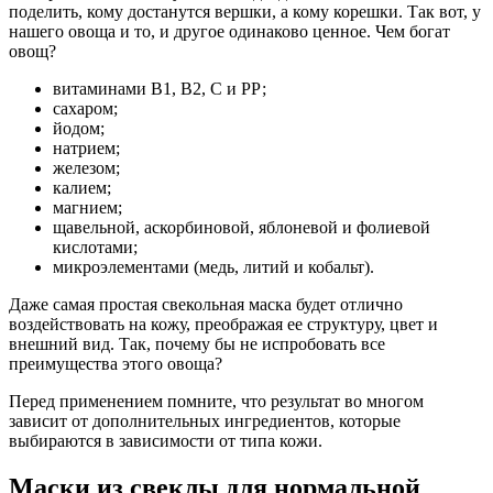
поделить, кому достанутся вершки, а кому корешки. Так вот, у
нашего овоща и то, и другое одинаково ценное. Чем богат
овощ?
витаминами В1, В2, С и РР;
сахаром;
йодом;
натрием;
железом;
калием;
магнием;
щавельной, аскорбиновой, яблоневой и фолиевой
кислотами;
микроэлементами (медь, литий и кобальт).
Даже самая простая свекольная маска будет отлично
воздействовать на кожу, преображая ее структуру, цвет и
внешний вид. Так, почему бы не испробовать все
преимущества этого овоща?
Перед применением помните, что результат во многом
зависит от дополнительных ингредиентов, которые
выбираются в зависимости от типа кожи.
Маски из свеклы для нормальной