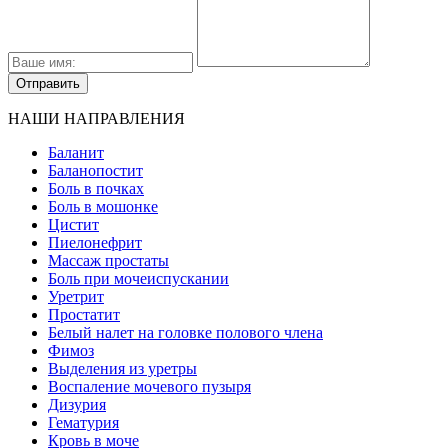
НАШИ НАПРАВЛЕНИЯ
Баланит
Баланопостит
Боль в почках
Боль в мошонке
Цистит
Пиелонефрит
Массаж простаты
Боль при мочеиспускании
Уретрит
Простатит
Белый налет на головке полового члена
Фимоз
Выделения из уретры
Воспаление мочевого пузыря
Дизурия
Гематурия
Кровь в моче