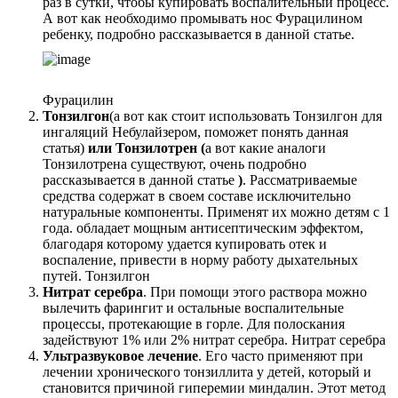
раз в сутки, чтобы купировать воспалительный процесс.
А вот как необходимо промывать нос Фурацилином
ребенку, подробно рассказывается в данной статье.
Фурацилин
Тонзилгон
(а вот как стоит использовать Тонзилгон для
ингаляций Небулайзером, поможет понять данная
статья)
или Тонзилотрен (
а вот какие аналоги
Тонзилотрена существуют, очень подробно
рассказывается в данной статье
)
. Рассматриваемые
средства содержат в своем составе исключительно
натуральные компоненты. Применят их можно детям с 1
года. обладает мощным антисептическим эффектом,
благодаря которому удается купировать отек и
воспаление, привести в норму работу дыхательных
путей. Тонзилгон
Нитрат серебра
. При помощи этого раствора можно
вылечить фарингит и остальные воспалительные
процессы, протекающие в горле. Для полоскания
задействуют 1% или 2% нитрат серебра. Нитрат серебра
Ультразвуковое лечение
. Его часто применяют при
лечении хронического тонзиллита у детей, который и
становится причиной гиперемии миндалин. Этот метод