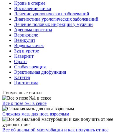
Кровь в сперме
Воспаление яичка
Лечение урологических заболеваний
Диагностика урологических заболеваний
Лечение половых инфекций у мужчин
Аденома простаты
Варикоцеле
Везикулит
Водянка яичек
Зуд в уретре
Кавернит
Орхит
Слабая эрекция
Эректильная дисфункция
Катетер
Цистостома
Популярные статьи
Все о позе №1 в сексе
Сложная мазь для носа взрослым
Все об анальной мастурбации и как получить от нее