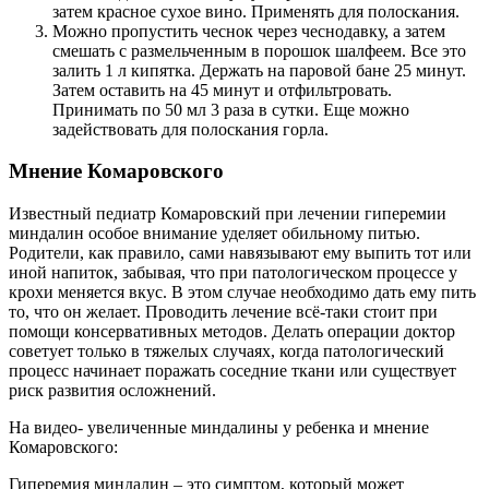
затем красное сухое вино. Применять для полоскания.
Можно пропустить чеснок через чеснодавку, а затем
смешать с размельченным в порошок шалфеем. Все это
залить 1 л кипятка. Держать на паровой бане 25 минут.
Затем оставить на 45 минут и отфильтровать.
Принимать по 50 мл 3 раза в сутки. Еще можно
задействовать для полоскания горла.
Мнение Комаровского
Известный педиатр Комаровский при лечении гиперемии
миндалин особое внимание уделяет обильному питью.
Родители, как правило, сами навязывают ему выпить тот или
иной напиток, забывая, что при патологическом процессе у
крохи меняется вкус. В этом случае необходимо дать ему пить
то, что он желает. Проводить лечение всё-таки стоит при
помощи консервативных методов. Делать операции доктор
советует только в тяжелых случаях, когда патологический
процесс начинает поражать соседние ткани или существует
риск развития осложнений.
На видео- увеличенные миндалины у ребенка и мнение
Комаровского:
Гиперемия миндалин – это симптом, который может