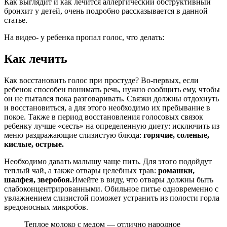
Как выглядит и как лечится аллергический обструктивный
бронхит у детей, очень подробно рассказывается в данной
статье.
На видео- у ребенка пропал голос, что делать:
Как лечить
Как восстановить голос при простуде? Во-первых, если
ребенок способен понимать речь, нужно сообщить ему, чтобы
он не пытался пока разговаривать. Связки должны отдохнуть
и восстановиться, а для этого необходимо их пребывание в
покое. Также в период восстановления голосовых связок
ребенку лучше «сесть» на определенную диету: исключить из
меню раздражающие слизистую блюда:
горячие, соленые,
кислые, острые.
Необходимо давать малышу чаще пить. Для этого подойдут
теплый чай, а также отвары целебных трав:
ромашки,
шалфея, зверобоя.
Имейте в виду, что отвары должны быть
слабоконцентрированными. Обильное питье одновременно с
увлажнением слизистой поможет устранить из полости горла
вредоносных микробов.
Теплое молоко с медом — отлично народное