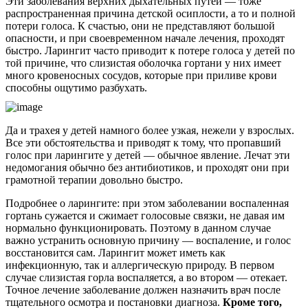
Эти заболевания верхних дыхательных путей — тоже
распространенная причина детской осиплости, а то и полной
потери голоса. К счастью, они не представляют большой
опасности, и при своевременном начале лечения, проходят
быстро. Ларингит часто приводит к потере голоса у детей по
той причине, что слизистая оболочка гортани у них имеет
много кровеносных сосудов, которые при приливе крови
способны ощутимо разбухать.
Да и трахея у детей намного более узкая, нежели у взрослых.
Все эти обстоятельства и приводят к тому, что пропавший
голос при ларингите у детей — обычное явление. Лечат эти
недомогания обычно без антибиотиков, и проходят они при
грамотной терапии довольно быстро.
Подробнее о ларингите: при этом заболевании воспаленная
гортань сужается и сжимает голосовые связки, не давая им
нормально функционировать. Поэтому в данном случае
важно устранить основную причину — воспаление, и голос
восстановится сам. Ларингит может иметь как
инфекционную, так и аллергическую природу. В первом
случае слизистая горла воспаляется, а во втором — отекает.
Точное лечение заболевание должен назначить врач после
тщательного осмотра и постановки диагноза.
Кроме того,