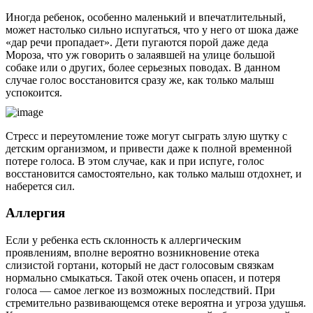
Иногда ребенок, особенно маленький и впечатлительный,
может настолько сильно испугаться, что у него от шока даже
«дар речи пропадает». Дети пугаются порой даже деда
Мороза, что уж говорить о залаявшей на улице большой
собаке или о других, более серьезных поводах. В данном
случае голос восстановится сразу же, как только малыш
успокоится.
Стресс и переутомление тоже могут сыграть злую шутку с
детским организмом, и привести даже к полной временной
потере голоса. В этом случае, как и при испуге, голос
восстановится самостоятельно, как только малыш отдохнет, и
наберется сил.
Аллергия
Если у ребенка есть склонность к аллергическим
проявлениям, вполне вероятно возникновение отека
слизистой гортани, который не даст голосовым связкам
нормально смыкаться. Такой отек очень опасен, и потеря
голоса — самое легкое из возможных последствий. При
стремительно развивающемся отеке вероятна и угроза удушья.