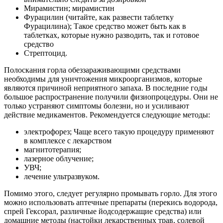
Мирамистин; мирамистин
Фурацилин (читайте, как развести таблетку
Фурацилина); Такое средство может быть как в
таблетках, которые нужно разводить, так и готовое
средство
Стрептоцид.
Полоскания горла обеззараживающими средствами
необходимы для уничтожения микроорганизмов, которые
являются причиной неприятного запаха. В последние годы
большое распространение получили физиопроцедуры. Они не
только устраняют симптомы болезни, но и усиливают
действие медикаментов. Рекомендуется следующие методы:
электрофорез; Чаще всего такую процедуру применяют
в комплексе с лекарством
магнитотерапия;
лазерное облучение;
УВЧ;
лечение ультразвуком.
Помимо этого, следует регулярно промывать горло. Для этого
можно использовать аптечные препараты (перекись водорода,
спрей Гексорал, различные йодсодержащие средства) или
домашние методы (настойки лекарственных трав, солевой