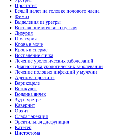
Простатит
Белый налет на головке полового члена
Фимоз
Выделения из уретры
Воспаление мочевого пузыря
Дизурия
Гематурия
Кровь в моче
Кровь в сперме
Воспаление яичка
Лечение урологических заболеваний
Диагностика урологических заболеваний
Лечение половых инфекций у мужчин
Аденома простаты
Варикоцеле
Везикулит
Водянка яичек
Зуд в уретре
Кавернит
Орхит
Слабая эрекция
Эректильная дисфункция
Катетер
Цистостома