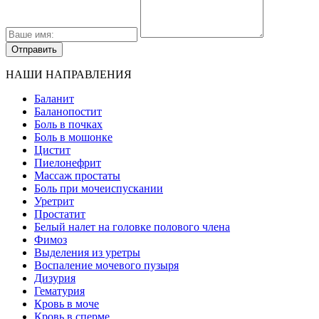
НАШИ НАПРАВЛЕНИЯ
Баланит
Баланопостит
Боль в почках
Боль в мошонке
Цистит
Пиелонефрит
Массаж простаты
Боль при мочеиспускании
Уретрит
Простатит
Белый налет на головке полового члена
Фимоз
Выделения из уретры
Воспаление мочевого пузыря
Дизурия
Гематурия
Кровь в моче
Кровь в сперме