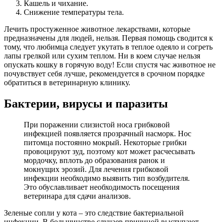
Кашель и чихание.
Снижение температуры тела.
Лечить простуженное животное лекарствами, которые
предназначены для людей, нельзя. Первая помощь сводится к
тому, что любимца следует укутать в теплое одеяло и согреть
лапы грелкой или сухим теплом. Ни в коем случае нельзя
опускать кошку в горячую воду! Если спустя час животное не
почувствует себя лучше, рекомендуется в срочном порядке
обратиться в ветеринарную клинику.
Бактерии, вирусы и паразиты
При поражении слизистой носа грибковой
инфекцией появляется прозрачный насморк. Нос
питомца постоянно мокрый. Некоторые грибки
провоцируют зуд, поэтому кот может расчесывать
мордочку, вплоть до образования ранок и
мокнущих эрозий. Для лечения грибковой
инфекции необходимо выявить тип возбудителя.
Это обуславливает необходимость посещения
ветеринара для сдачи анализов.
Зеленые сопли у кота – это следствие бактериальной
инфекции. В большинстве случаев причиной выступают