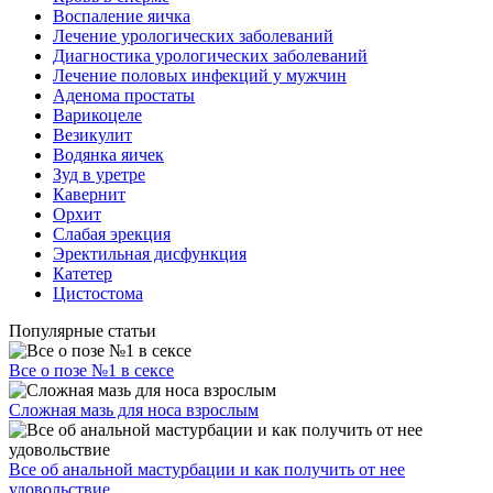
Воспаление яичка
Лечение урологических заболеваний
Диагностика урологических заболеваний
Лечение половых инфекций у мужчин
Аденома простаты
Варикоцеле
Везикулит
Водянка яичек
Зуд в уретре
Кавернит
Орхит
Слабая эрекция
Эректильная дисфункция
Катетер
Цистостома
Популярные статьи
Все о позе №1 в сексе
Сложная мазь для носа взрослым
Все об анальной мастурбации и как получить от нее
удовольствие