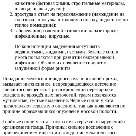
животное (бытовая химия, строительные материалы,
пыльца, пыль и другие);
простуда в ответ на переохлаждение (нахождение на
сквозняке, прогулка в холодную погоду, недостаточно
теплое помещение);
заболевания различной этиологии: паразитарные,
инфекционные, вирусные.
По консистенции выделения могут быть
водянистыми, жидкими, густыми. Зеленые сопли
у кота появляются при развитии бактериальной
инфекции. Обычно их появление говорит о
запущенной форме ринита.
Попадание мелкого инородного тела в носовой проход
вызывает интенсивное, непрекращающееся истечение
слизистого вещества. При искривлении перегородки
вследствие врождённых патологий, травм появляются
мутноватые, густые выделения. Чёрные сопли у кота
представляют серьезную опасность, так как появляются по
причине образовавшихся опухолей в носовой полости.
Гнойные сопли у кота – показатель серьезных нарушений в
организме питомца. Причины: сильное воспаление с
присоединением инфекции вследствие механического