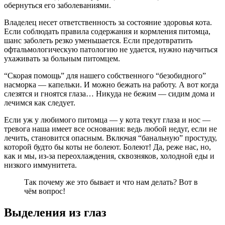
обернуться его заболеваниями.
Владелец несет ответственность за состояние здоровья кота.
Если соблюдать правила содержания и кормления питомца,
шанс заболеть резко уменьшается. Если предотвратить
офтальмологическую патологию не удается, нужно научиться
ухаживать за больным питомцем.
“Скорая помощь” для нашего собственного “безобидного”
насморка — капельки. И можно бежать на работу. А вот когда
слезятся и гноятся глаза… Никуда не бежим — сидим дома и
лечимся как следует.
Если уж у любимого питомца — у кота текут глаза и нос —
тревога наша имеет все основания: ведь любой недуг, если не
лечить, становится опасным. Включая “банальную” простуду,
которой будто бы коты не болеют. Болеют! Да, реже нас, но,
как и мы, из-за переохлаждения, сквозняков, холодной еды и
низкого иммунитета.
Так почему же это бывает и что нам делать? Вот в
чём вопрос!
Выделения из глаз