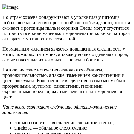
По утрам хозяева обнаруживают в уголке глаз у питомца
небольшое количество прозрачной слезной жидкости, которая
смывает с роговицы пыль и соринки.Слезы могут сгуститься
или застыть в виде маленькой коричневатой корочки, которая
отпадает сама или снимается лапой.
Нормальным явлением является повышенная слезливость у
котят, пожилых питомцев, а также у кошек отдельных пород,
самые известные из которых — персы и британы.
Патологические истечения отличаются обилием,
продолжительностью, а также изменением консистенции и
цвета экссудата. Болезненные выделения из глаз могут быть
прозрачными, мутными, слизистыми, гнойными,
окрашенными в белый, желтый, зеленый или коричневый
цвет.
Чаще всего возникают следующие офтальмологические
заболевания:
конъюнктивит — воспаление слизистой стенки;
эпифора — обильное слезотечение;
кератит — воспаление роговицы;