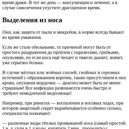
время драки. В тот же день — консультация и лечение, а в
случае самолечения упустите драгоценное время.
Выделения из носа
Они, как защита от пыли и микробов, в норме всегда бывают
во время умывания.
Если же стали обильными, то причиной могут быть от
простого раздражения до проблем с паразитами, грибками,
опухолями, но если киса ещё чихает и тяжело дышит, значит,
уже серьёзно больна.
В случае жёлтых или зелёных соплей, гнойных и серозных
истечений с образованием корочек, также присутствием в них
крови, опухания мордочки — диагноз может быть не менее
страшным! Все инфекции развиваются очень быстро и
требуют немедленной медпомощи!
Например, при ринитах — воспалении в носовых ходах, при
котором защитный секрет вырабатывается особенно сильно,
специалисты назначают:
— различные виды тёплых промываний носа (самый простой:
1 ч. л. соли в 1 л воды, кипятить 2 мин., процедить) с