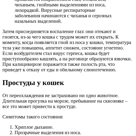
чиханьем, гнойными выделениями из носа,
лихорадкой. Вирусные респираторные
заболевания начинаются с чиханья и серозных
назальных выделений.
Затем присоединяется воспаление глаз: они отекают и
гноятся, из-за чего кошка с трудом может их открыть. К
моменту, когда появляется гной из носа у кошки, температура
тела уже повышена, аппетит снижен, состояние угнетено.
Если возбудителем стал вирус герпеса, кошка будет
приступообразно кашлять, а на роговице образуются язвочки.
При калицивирозе поражается также полость рта, что
приведет к отказу от еды и обильному слюнотечению.
Простуды у кошек
От переохлаждения не застраховано ни одно животное.
Длительная прогулка на морозе, пребывание на сквозняке –
все это может привести к простуде.
Симптомы такого состояния:
Хриплое дыхание.
Прозрачные выделения из носа.