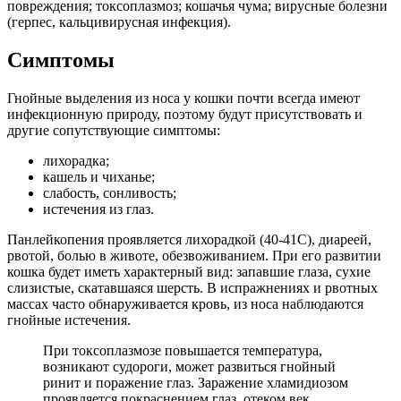
повреждения; токсоплазмоз; кошачья чума; вирусные болезни
(герпес, кальцивирусная инфекция).
Симптомы
Гнойные выделения из носа у кошки почти всегда имеют
инфекционную природу, поэтому будут присутствовать и
другие сопутствующие симптомы:
лихорадка;
кашель и чиханье;
слабость, сонливость;
истечения из глаз.
Панлейкопения проявляется лихорадкой (40-41C), диареей,
рвотой, болью в животе, обезвоживанием. При его развитии
кошка будет иметь характерный вид: запавшие глаза, сухие
слизистые, скатавшаяся шерсть. В испражнениях и рвотных
массах часто обнаруживается кровь, из носа наблюдаются
гнойные истечения.
При токсоплазмозе повышается температура,
возникают судороги, может развиться гнойный
ринит и поражение глаз. Заражение хламидиозом
проявляется покраснением глаз, отеком век,