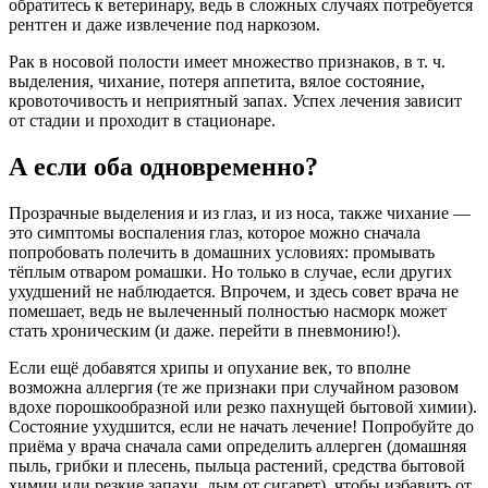
обратитесь к ветеринару, ведь в сложных случаях потребуется
рентген и даже извлечение под наркозом.
Рак в носовой полости имеет множество признаков, в т. ч.
выделения, чихание, потеря аппетита, вялое состояние,
кровоточивость и неприятный запах. Успех лечения зависит
от стадии и проходит в стационаре.
А если оба одновременно?
Прозрачные выделения и из глаз, и из носа, также чихание —
это симптомы воспаления глаз, которое можно сначала
попробовать полечить в домашних условиях: промывать
тёплым отваром ромашки. Но только в случае, если других
ухудшений не наблюдается. Впрочем, и здесь совет врача не
помешает, ведь не вылеченный полностью насморк может
стать хроническим (и даже. перейти в пневмонию!).
Если ещё добавятся хрипы и опухание век, то вполне
возможна аллергия (те же признаки при случайном разовом
вдохе порошкообразной или резко пахнущей бытовой химии).
Состояние ухудшится, если не начать лечение! Попробуйте до
приёма у врача сначала сами определить аллерген (домашняя
пыль, грибки и плесень, пыльца растений, средства бытовой
химии или резкие запахи, дым от сигарет), чтобы избавить от