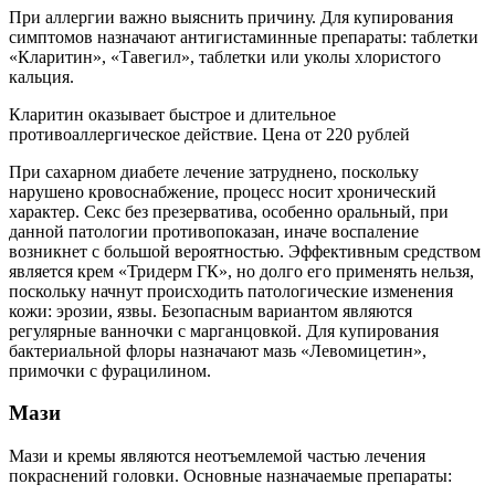
При аллергии важно выяснить причину. Для купирования
симптомов назначают антигистаминные препараты: таблетки
«Кларитин», «Тавегил», таблетки или уколы хлористого
кальция.
Кларитин оказывает быстрое и длительное
противоаллергическое действие. Цена от 220 рублей
При сахарном диабете лечение затруднено, поскольку
нарушено кровоснабжение, процесс носит хронический
характер. Секс без презерватива, особенно оральный, при
данной патологии противопоказан, иначе воспаление
возникнет с большой вероятностью. Эффективным средством
является крем «Тридерм ГК», но долго его применять нельзя,
поскольку начнут происходить патологические изменения
кожи: эрозии, язвы. Безопасным вариантом являются
регулярные ванночки с марганцовкой. Для купирования
бактериальной флоры назначают мазь «Левомицетин»,
примочки с фурацилином.
Мази
Мази и кремы являются неотъемлемой частью лечения
покраснений головки. Основные назначаемые препараты: