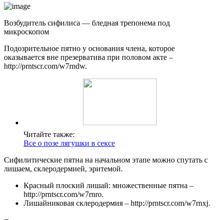
Возбудитель сифилиса — бледная трепонема под
микроскопом
Подозрительное пятно у основания члена, которое
оказывается вне презерватива при половом акте –
http://prntscr.com/w7rndw.
Читайте также:
Все о позе лягушки в сексе
Сифилитические пятна на начальном этапе можно спутать с
лишаем, склеродермией, эритемой.
Красный плоский лишай: множественные пятна –
http://prntscr.com/w7rnro.
Лишайниковая склеродермия – http://prntscr.com/w7rnxj.