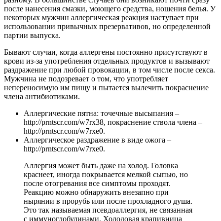
после нанесения смазки, моющего средства, ношения белья. У
некоторых мужчин аллергическая реакция наступает при
использовании привычных презервативов, но определенной
партии выпуска.
Бывают случаи, когда аллергены постоянно присутствуют в
крови из-за употребления отдельных продуктов и вызывают
раздражение при любой провокации, в том числе после секса.
Мужчина не подозревает о том, что употребляет
непереносимую им пищу и пытается вылечить покраснение
члена антибиотиками.
Аллергические пятна: точечные высыпания –
http://prntscr.com/w7rx38, покраснение ствола члена –
http://prntscr.com/w7rxe0.
Аллергическое раздражение в виде ожога –
http://prntscr.com/w7rxe0.
Аллергия может быть даже на холод. Головка
краснеет, иногда покрывается мелкой сыпью, но
после отогревания все симптомы проходят.
Реакцию можно обнаружить внезапно при
нырянии в прорубь или после прохладного душа.
Это так называемая псевдоаллергия, не связанная
с иммуноглобулинами. Холодовая крапивница