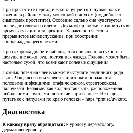
При простатите периодически ощущается тянущая боль и
жжение в районе между мошонкой и анусом (подробнее о
симптомах простатита). Особенно сильно она чувствуется
после длительного сидения. Дискомфорт может возникнуть во
время эякуляции или эрекции. Характерно частое и
прерывистое мочеиспускание, при обострении
сопровождающееся резями.
При сахарном диабете наблюдается повышенная сухость и
шелушение кожи, зуд, постоянная жажда. Головка может быть
настолько сухой, что возникают болевые ощущения.
Помимо пятен на члене, может выступать различного рода
сыпь. Чаще всего она является признаком поражения
половыми инфекциями, стафилококком, стрептококком,
палочками. Белая мелкая водянистая сыпь, расположенная
небольшими группами, возникает при герпесе. Не надо
путать ее с папулами по краю головки – https://prnt.sc/uwkutx.
Диагностика
К какому врачу обращаться:
к урологу, дерматологу,
дерматовенерологу.