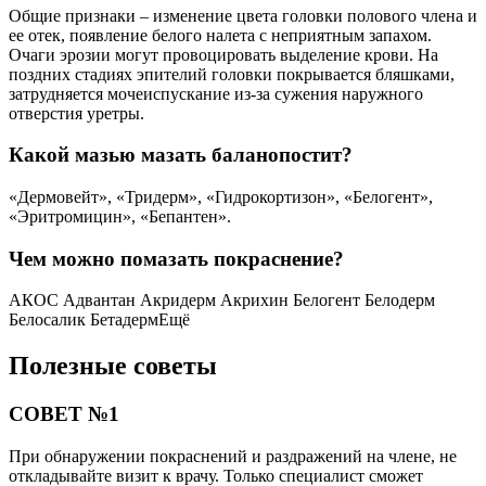
Общие признаки – изменение цвета головки полового члена и
ее отек, появление белого налета с неприятным запахом.
Очаги эрозии могут провоцировать выделение крови. На
поздних стадиях эпителий головки покрывается бляшками,
затрудняется мочеиспускание из-за сужения наружного
отверстия уретры.
Какой мазью мазать баланопостит?
«Дермовейт», «Тридерм», «Гидрокортизон», «Белогент»,
«Эритромицин», «Бепантен».
Чем можно помазать покраснение?
АКОС Адвантан Акридерм Акрихин Белогент Белодерм
Белосалик БетадермЕщё
Полезные советы
СОВЕТ №1
При обнаружении покраснений и раздражений на члене, не
откладывайте визит к врачу. Только специалист сможет