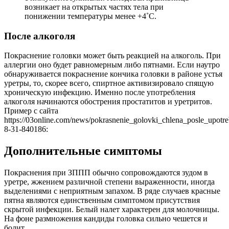
возникает на открытых частях тела при
понижении температуры менее +4˚С.
После алкоголя
Покраснение головки может быть реакцией на алкоголь. При
аллергии оно будет равномерным либо пятнами. Если наутро
обнаруживается покраснение кончика головки в районе устья
уретры, то, скорее всего, спиртное активизировало спящую
хроническую инфекцию. Именно после употребления
алкоголя начинаются обострения простатитов и уретритов.
Пример с сайта
https://03online.com/news/pokrasnenie_golovki_chlena_posle_upotr
8-31-840186:
Дополнительные симптомы
Покраснения при ЗППП обычно сопровождаются зудом в
уретре, жжением различной степени выраженности, иногда
выделениями с неприятным запахом. В ряде случаев красные
пятна являются единственным симптомом присутствия
скрытой инфекции. Белый налет характерен для молочницы.
На фоне размножения кандиды головка сильно чешется и
болит.