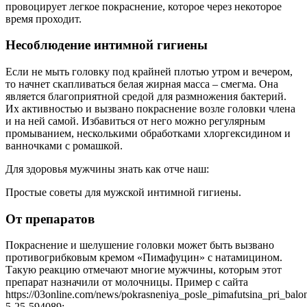
провоцирует легкое покраснение, которое через некоторое
время проходит.
Несоблюдение интимной гигиены
Если не мыть головку под крайней плотью утром и вечером,
то начнет скапливаться белая жирная масса – смегма. Она
является благоприятной средой для размножения бактерий.
Их активностью и вызвано покраснение возле головки члена
и на ней самой. Избавиться от него можно регулярным
промыванием, несколькими обработками хлоргексидином и
ванночками с ромашкой.
Для здоровья мужчины знать как отче наш:
Простые советы для мужской интимной гигиены.
От препаратов
Покраснение и шелушение головки может быть вызвано
противогрибковым кремом «Пимафуцин» с натамицином.
Такую реакцию отмечают многие мужчины, которым этот
препарат назначили от молочницы. Пример с сайта
https://03online.com/news/pokrasneniya_posle_pimafutsina_pri_balon
5-25-594089: