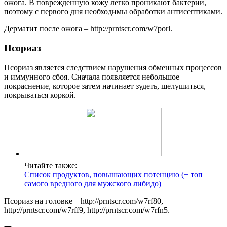
ожога. В поврежденную кожу легко проникают бактерии,
поэтому с первого дня необходимы обработки антисептиками.
Дерматит после ожога – http://prntscr.com/w7porl.
Псориаз
Псориаз является следствием нарушения обменных процессов
и иммунного сбоя. Сначала появляется небольшое
покраснение, которое затем начинает зудеть, шелушиться,
покрываться коркой.
Читайте также:
Список продуктов, повышающих потенцию (+ топ
самого вредного для мужского либидо)
Псориаз на головке – http://prntscr.com/w7rf80,
http://prntscr.com/w7rff9, http://prntscr.com/w7rfn5.