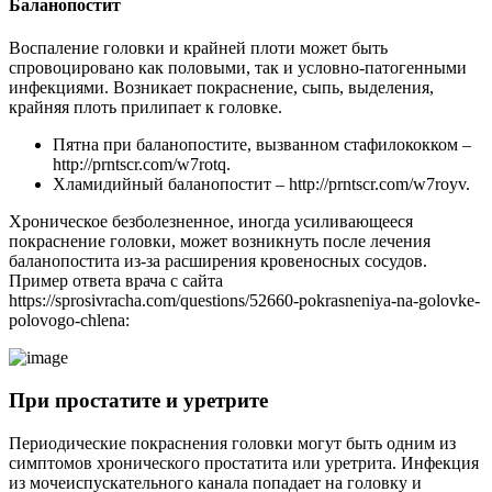
Баланопостит
Воспаление головки и крайней плоти может быть
спровоцировано как половыми, так и условно-патогенными
инфекциями. Возникает покраснение, сыпь, выделения,
крайняя плоть прилипает к головке.
Пятна при баланопостите, вызванном стафилококком –
http://prntscr.com/w7rotq.
Хламидийный баланопостит – http://prntscr.com/w7royv.
Хроническое безболезненное, иногда усиливающееся
покраснение головки, может возникнуть после лечения
баланопостита из-за расширения кровеносных сосудов.
Пример ответа врача с сайта
https://sprosivracha.com/questions/52660-pokrasneniya-na-golovke-
polovogo-chlena:
При простатите и уретрите
Периодические покраснения головки могут быть одним из
симптомов хронического простатита или уретрита. Инфекция
из мочеиспускательного канала попадает на головку и