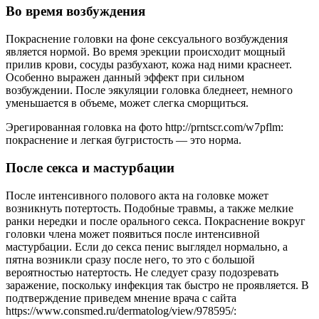
Во время возбуждения
Покраснение головки на фоне сексуального возбуждения
является нормой. Во время эрекции происходит мощный
прилив крови, сосуды разбухают, кожа над ними краснеет.
Особенно выражен данный эффект при сильном
возбуждении. После эякуляции головка бледнеет, немного
уменьшается в объеме, может слегка сморщиться.
Эрегированная головка на фото http://prntscr.com/w7pflm:
покраснение и легкая бугристость — это норма.
После секса и мастурбации
После интенсивного полового акта на головке может
возникнуть потертость. Подобные травмы, а также мелкие
ранки нередки и после орального секса. Покраснение вокруг
головки члена может появиться после интенсивной
мастурбации. Если до секса пенис выглядел нормально, а
пятна возникли сразу после него, то это с большой
вероятностью натертость. Не следует сразу подозревать
заражение, поскольку инфекция так быстро не проявляется. В
подтверждение приведем мнение врача с сайта
https://www.consmed.ru/dermatolog/view/978595/: