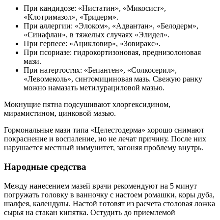
При кандидозе: «Нистатин», «Микосист»,
«Клотримазол», «Тридерм».
При аллергии: «Элоком», «Адвантан», «Белодерм»,
«Синафлан», в тяжелых случаях «Элидел».
При герпесе: «Ацикловир», «Зовиракс».
При псориазе: гидрокортизоновая, преднизолоновая
мази.
При натертостях: «Бепантен», «Солкосерил»,
«Левомеколь», синтомициновая мазь. Свежую ранку
можно намазать метилурациловой мазью.
Мокнущие пятна подсушивают хлоргексидином,
мирамистином, цинковой мазью.
Гормональные мази типа «Целестодерма» хорошо снимают
покраснение и воспаление, но не лечат причину. После них
нарушается местный иммунитет, загоняя проблему внутрь.
Народные средства
Между нанесением мазей врачи рекомендуют на 5 минут
погружать головку в ванночку с настоем ромашки, коры дуба,
шалфея, календулы. Настой готовят из расчета столовая ложка
сырья на стакан кипятка. Остудить до приемлемой