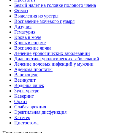
Белый налет на головке полового члена
Фимоз
Выделения из уретры
Воспаление мочевого пузыря
Дизурия
Гематурия
Кровь в моче
Кровь в сперме
Воспаление яичка
Лечение урологических заболеваний
Диагностика урологических заболеваний
Лечение половых инфекций у мужчин
Аденома простаты
Варикоцеле
Везикулит
Водянка яичек
Зуд в уретре
Кавернит
Орхит
Слабая эрекция
Эректильная дисфункция
Катетер
Цистостома
Популярные статьи