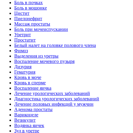
Боль в почках
Боль в мошонке
Цистит
Пиелонефрит
Массаж простаты
Боль при мочеиспускании
Уретрит
Простатит
Белый налет на головке полового члена
Фимоз
Выделения из уретры
Воспаление мочевого пузыря
Дизурия
Гематурия
Кровь в моче
Кровь в сперме
Воспаление яичка
Лечение урологических заболеваний
Диагностика урологических заболеваний
Лечение половых инфекций у мужчин
Аденома простаты
Варикоцеле
Везикулит
Водянка яичек
Зуд в уретре