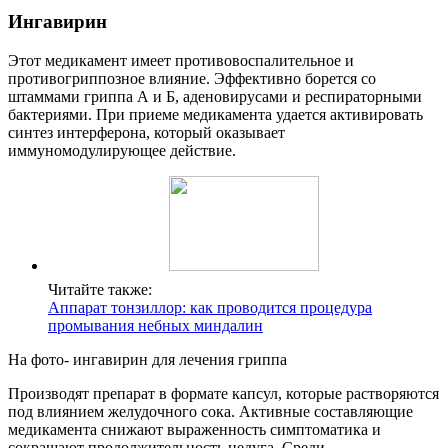
Ингавирин
Этот медикамент имеет противовоспалительное и
противогриппозное влияние. Эффективно борется со
штаммами гриппа А и Б, аденовирусами и респираторными
бактериями. При приеме медикамента удается активировать
синтез интерферона, который оказывает
иммуномодулирующее действие.
Читайте также:
Аппарат тонзиллор: как проводится процедура
промывания небных миндалин
На фото- ингавирин для лечения гриппа
Производят препарат в формате капсул, которые растворяются
под влиянием желудочного сока. Активные составляющие
медикамента снижают выраженность симптоматика и
сокращают продолжительность недуга. Среди