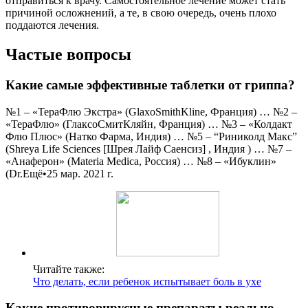
отправиться к врачу. Самостоятельное лечение может стать
причиной осложнений, а те, в свою очередь, очень плохо
поддаются лечения.
Частые вопросы
Какие самые эффективные таблетки от гриппа?
№1 – «ТераФлю Экстра» (GlaxoSmithKline, Франция) … №2 –
«ТераФлю» (ГлаксоСмитКляйн, Франция) … №3 – «Колдакт
Флю Плюс» (Натко Фарма, Индия) … №5 – “Риниколд Макс”
(Shreya Life Sciences [Шрея Лайф Саенсиз] , Индия ) … №7 –
«Анаферон» (Materia Medica, Россия) … №8 – «Ибуклин»
(Dr.Ещё•25 мар. 2021 г.
Читайте также:
Что делать, если ребенок испытывает боль в ухе
Какие противовирусные препараты реально