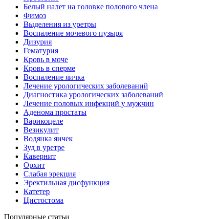
Белый налет на головке полового члена
Фимоз
Выделения из уретры
Воспаление мочевого пузыря
Дизурия
Гематурия
Кровь в моче
Кровь в сперме
Воспаление яичка
Лечение урологических заболеваний
Диагностика урологических заболеваний
Лечение половых инфекций у мужчин
Аденома простаты
Варикоцеле
Везикулит
Водянка яичек
Зуд в уретре
Кавернит
Орхит
Слабая эрекция
Эректильная дисфункция
Катетер
Цистостома
Популярные статьи