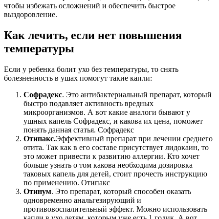
чтобы избежать осложнений и обеспечить быстрое
выздоровление.
Как лечить, если нет повышения
температуры
Если у ребенка болит ухо без температуры, то снять
болезненность в ушах помогут такие капли:
Софрадекс
. Это антибактериальный препарат, который
быстро подавляет активность вредных
микроорганизмов. А вот какие аналоги бывают у
ушных капель Софрадекс, и какова их цена, поможет
понять данная статья. Софрадекс
Отипакс.
Эффективный препарат при лечении среднего
отита. Так как в его составе присутствует лидокаин, то
это может привести к развитию аллергии. Кто хочет
больше узнать о том какова необходима дозировка
таковых капель для детей, стоит прочесть инструкцию
по применению. Отипакс
Отинум
. Это препарат, который способен оказать
одновременно анальгезирующий и
противовоспалительный эффект. Можно использовать
капли в ухо детям, которым уже есть 1 годик. А вот