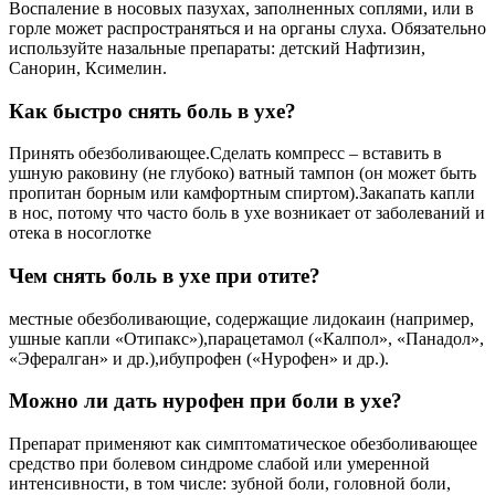
Воспаление в носовых пазухах, заполненных соплями, или в
горле может распространяться и на органы слуха. Обязательно
используйте назальные препараты: детский Нафтизин,
Санорин, Ксимелин.
Как быстро снять боль в ухе?
Принять обезболивающее.Сделать компресс – вставить в
ушную раковину (не глубоко) ватный тампон (он может быть
пропитан борным или камфортным спиртом).Закапать капли
в нос, потому что часто боль в ухе возникает от заболеваний и
отека в носоглотке
Чем снять боль в ухе при отите?
местные обезболивающие, содержащие лидокаин (например,
ушные капли «Отипакс»),парацетамол («Калпол», «Панадол»,
«Эфералган» и др.),ибупрофен («Нурофен» и др.).
Можно ли дать нурофен при боли в ухе?
Препарат применяют как симптоматическое обезболивающее
средство при болевом синдроме слабой или умеренной
интенсивности, в том числе: зубной боли, головной боли,