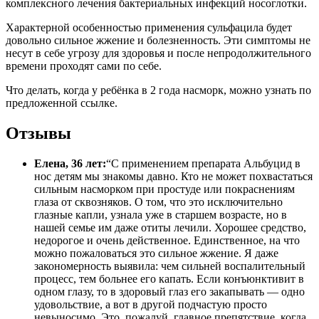
комплексного лечения бактериальных инфекций носоглотки.
Характерной особенностью применения сульфацила будет
довольно сильное жжение и болезненность. Эти симптомы не
несут в себе угрозу для здоровья и после непродолжительного
времени проходят сами по себе.
Что делать, когда у ребёнка в 2 года насморк, можно узнать по
предложенной ссылке.
Отзывы
Елена, 36 лет:
“С применением препарата Альбуцид в
нос детям мы знакомы давно. Кто не может похвастаться
сильным насморком при простуде или покраснениям
глаза от сквозняков. О том, что это исключительно
глазные капли, узнала уже в старшем возрасте, но в
нашей семье им даже отиты лечили. Хорошее средство,
недорогое и очень действенное. Единственное, на что
можно пожаловаться это сильное жжение. Я даже
закономерность выявила: чем сильней воспалительный
процесс, тем больнее его капать. Если конъюнктивит в
одном глазу, то в здоровый глаз его закапывать — одно
удовольствие, а вот в другой подчастую просто
невыносимо. Это, пожалуй, главное препятствие, когда