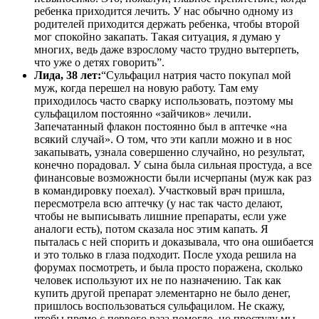
ребенка приходится лечить. У нас обычно одному из
родителей приходится держать ребенка, чтобы второй
мог спокойно закапать. Такая ситуация, я думаю у
многих, ведь даже взрослому часто трудно вытерпеть,
что уже о детях говорить”.
Лида, 38 лет:
“Сульфацил натрия часто покупал мой
муж, когда перешел на новую работу. Там ему
приходилось часто сварку использовать, поэтому мы
сульфацилом постоянно «зайчиков» лечили.
Запечатанный флакон постоянно был в аптечке «на
всякий случай». О том, что эти капли можно и в нос
закапывать, узнала совершенно случайно, но результат,
конечно порадовал. У сына была сильная простуда, а все
финансовые возможности были исчерпаны (муж как раз
в командировку поехал). Участковый врач пришла,
пересмотрела всю аптечку (у нас так часто делают,
чтобы не выписывать лишние препараты, если уже
аналоги есть), потом сказала нос этим капать. Я
пыталась с ней спорить и доказывала, что она ошибается
и это только в глаза подходит. После ухода решила на
форумах посмотреть, и была просто поражена, сколько
человек используют их не по назначению. Так как
купить другой препарат элементарно не было денег,
пришлось воспользоваться сульфацилом. Не скажу,
чтобы прямо с первого раза помогло, но простуду мы