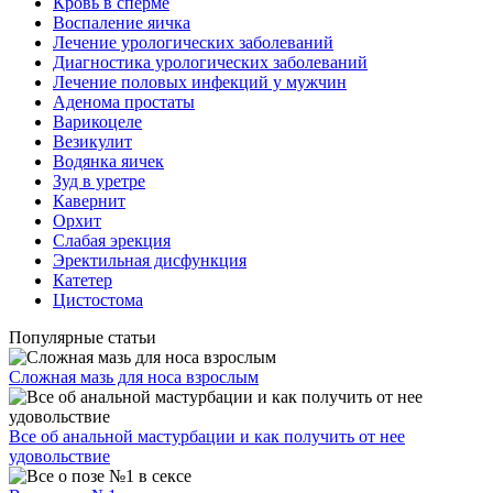
Кровь в сперме
Воспаление яичка
Лечение урологических заболеваний
Диагностика урологических заболеваний
Лечение половых инфекций у мужчин
Аденома простаты
Варикоцеле
Везикулит
Водянка яичек
Зуд в уретре
Кавернит
Орхит
Слабая эрекция
Эректильная дисфункция
Катетер
Цистостома
Популярные статьи
Сложная мазь для носа взрослым
Все об анальной мастурбации и как получить от нее
удовольствие