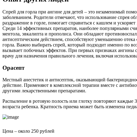
Спрей для горла при ангине для детей – это незаменимый помо
заболеванием. Родители отмечают, что использование спрея обл
раздражение в горле, помогает справиться с кашлем и ускоряет
Среди 14 эффективных препаратов, наиболее популярными счи
ментола, эвкалипта и прополиса. Они обладают противовоспа
антисептическим действием, способствуют уменьшению отека 
горла. Важно выбирать спрей, который подходит именно по воз
вызывает побочных эффектов. При первых признаках ангины с
врачу для назначения правильного лечения, включая использова
Орасепт
Местный анестетик и антисептик, оказывающий бактерицидно
действие. Применяют в комплексной терапии вместе с антиби
другими лекарственными препаратами.
Распыление в ротовую полость или глотку повторяют каждые 3-
возраста ребенка. Кратность приема может быть изменена педи
Цена – около 250 рублей