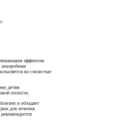
и.
оливающим эффектом.
и анаэробные
аспыляется на слизистые
ому детям
овой полости.
болезни и обладает
трии для лечения
 рекомендуется