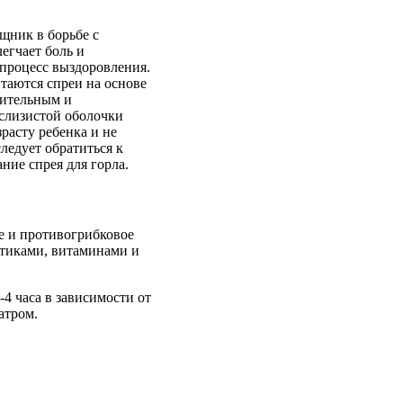
щник в борьбе с
егчает боль и
 процесс выздоровления.
таются спреи на основе
лительным и
слизистой оболочки
расту ребенка и не
ледует обратиться к
ние спрея для горла.
е и противогрибковое
отиками, витаминами и
4 часа в зависимости от
атром.