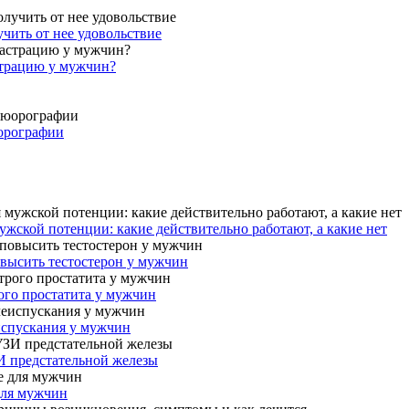
учить от нее удовольствие
страцию у мужчин?
юорографии
жской потенции: какие действительно работают, а какие нет
овысить тестостерон у мужчин
ого простатита у мужчин
испускания у мужчин
И предстательной железы
для мужчин