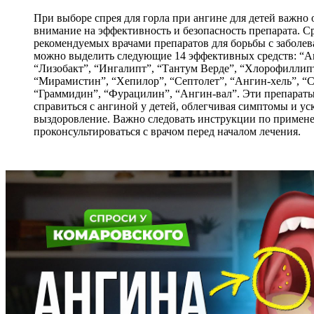
При выборе спрея для горла при ангине для детей важно
внимание на эффективность и безопасность препарата. С
рекомендуемых врачами препаратов для борьбы с заболев
можно выделить следующие 14 эффективных средств: “А
“Лизобакт”, “Ингалипт”, “Тантум Верде”, “Хлорофиллипт
“Мирамистин”, “Хепилор”, “Септолет”, “Ангин-хель”, “С
“Граммидин”, “Фурацилин”, “Ангин-вал”. Эти препарат
справиться с ангиной у детей, облегчивая симптомы и ус
выздоровление. Важно следовать инструкции по примен
проконсультироваться с врачом перед началом лечения.