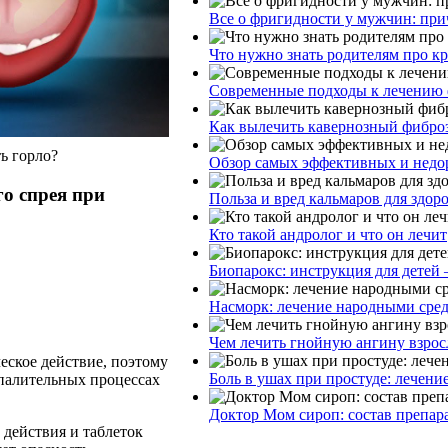
Все о фригидности у мужчин: при
Что нужно знать родителям про к
Современные подходы к лечению 
Как вылечить кавернозный фибро
ь горло?
Обзор самых эффективных и недор
о спрея при
Польза и вред кальмаров для здор
Кто такой андролог и что он лечит
Биопарокс: инструкция для детей 
Насморк: лечение народными сре
Чем лечить гнойную ангину взрос
еское действие, поэтому
Боль в ушах при простуде: лечени
спалительных процессах
Доктор Мом сироп: состав препар
действия и таблеток