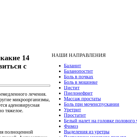
НАШИ НАПРАВЛЕНИЯ
 какие 14
виться с
Баланит
Баланопостит
Боль в почках
Боль в мошонке
Цистит
Пиелонефрит
немедленного лечения.
Массаж простаты
другие микроорганизмы,
Боль при мочеиспускании
тся аденовирусная
Уретрит
но тяжелое.
Простатит
Белый налет на головке полового 
Фимоз
Выделения из уретры
для полноценной