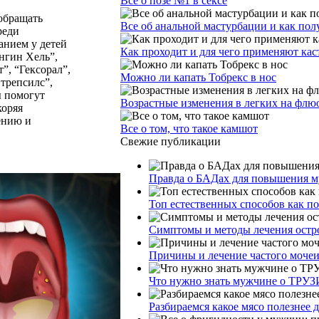
Все о позе №1 в сексе
 обращать
Все об анальной мастурбации и как пол
реди
анием у детей
Как проходит и для чего применяют ка
нгин Хель”,
”, “Гексорал”,
Можно ли капать Тобрекс в нос
трепсилс”,
ы помогут
Возрастные изменения в легких на фл
коряя
ению и
Все о том, что такое камшот
Свежие публикации
Правда о БАДах для повышения му
Топ естественных способов как п
Симптомы и методы лечения остр
Причины и лечение частого моче
Что нужно знать мужчине о ТРУЗ
Разбираемся какое мясо полезнее 