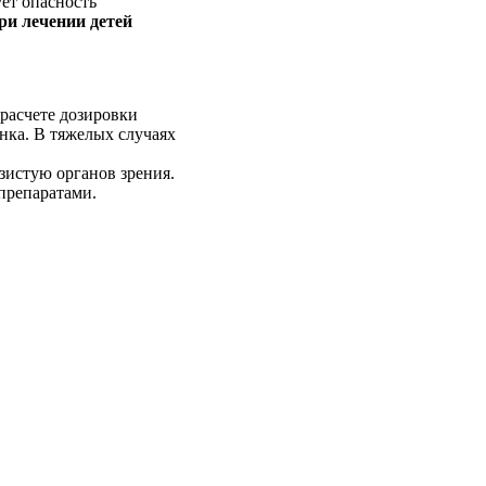
ует опасность
ри лечении детей
 расчете дозировки
енка. В тяжелых случаях
изистую органов зрения.
препаратами.