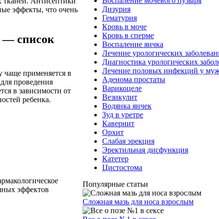
Воспаление мочевого пузыря
х тканей. Антисептики
Дизурия
ные эффекты, что очень
Гематурия
Кровь в моче
Кровь в сперме
у — список
Воспаление яичка
Лечение урологических заболева
Диагностика урологических забо
Лечение половых инфекций у му
у чаще применяется в
Аденома простаты
 для проведения
Варикоцеле
тся в зависимости от
Везикулит
остей ребенка.
Водянка яичек
Зуд в уретре
Кавернит
Орхит
Слабая эрекция
Эректильная дисфункция
Катетер
Цистостома
армакологическое
Популярные статьи
чных эффектов
Сложная мазь для носа взрослым