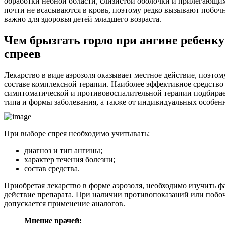
обработки небной области, слизистой оболочки и прилегающи
почти не всасываются в кровь, поэтому редко вызывают побоч
важно для здоровья детей младшего возраста.
Чем брызгать горло при ангине ребенк
спреев
Лекарство в виде аэрозоля оказывает местное действие, поэтом
составе комплексной терапии. Наиболее эффективное средство
симптоматической и противовоспалительной терапии подбирае
типа и формы заболевания, а также от индивидуальных особенн
При выборе спрея необходимо учитывать:
диагноз и тип ангины;
характер течения болезни;
состав средства.
Приобретая лекарство в форме аэрозоля, необходимо изучить ф
действие препарата. При наличии противопоказаний или побо
допускается применение аналогов.
Мнение врачей: