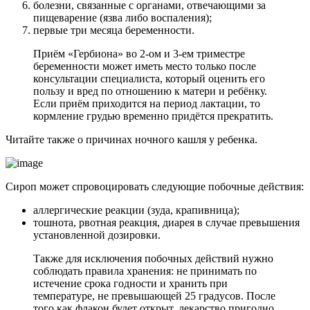
болезни, связанные с органами, отвечающими за
пищеварение (язва либо воспаления);
первые три месяца беременности.
Приём «Гербиона» во 2-ом и 3-ем триместре
беременности может иметь место только после
консультации специалиста, который оценить его
пользу и вред по отношению к матери и ребёнку.
Если приём приходится на период лактации, то
кормление грудью временно придётся прекратить.
Читайте также о причинах ночного кашля у ребенка.
Сироп может спровоцировать следующие побочные действия:
аллергические реакции (зуда, крапивница);
тошнота, рвотная реакция, диарея в случае превышения
установленной дозировки.
Также для исключения побочных действий нужно
соблюдать правила хранения: не принимать по
истечение срока годности и хранить при
температуре, не превышающей 25 градусов. После
того как флакон будет открыт, лекарство пригодно