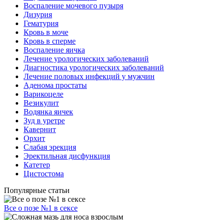
Воспаление мочевого пузыря
Дизурия
Гематурия
Кровь в моче
Кровь в сперме
Воспаление яичка
Лечение урологических заболеваний
Диагностика урологических заболеваний
Лечение половых инфекций у мужчин
Аденома простаты
Варикоцеле
Везикулит
Водянка яичек
Зуд в уретре
Кавернит
Орхит
Слабая эрекция
Эректильная дисфункция
Катетер
Цистостома
Популярные статьи
Все о позе №1 в сексе