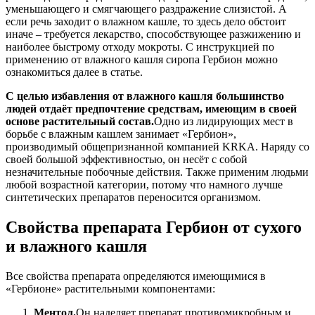
уменьшающего и смягчающего раздражение слизистой. А
если речь заходит о влажном кашле, то здесь дело обстоит
иначе – требуется лекарство, способствующее разжижению и
наиболее быстрому отходу мокроты. С инструкцией по
применению от влажного кашля сиропа Гербион можно
ознакомиться далее в статье.
С целью избавления от влажного кашля большинство
людей отдаёт предпочтение средствам, имеющим в своей
основе растительный состав.
Одно из лидирующих мест в
борьбе с влажным кашлем занимает «Гербион»,
производимый общепризнанной компанией KRKA. Наряду со
своей большой эффективностью, он несёт с собой
незначительные побочные действия. Также применим людьми
любой возрастной категории, потому что намного лучше
синтетических препаратов переносится организмом.
Свойства препарата Гербион от сухого
и влажного кашля
Все свойства препарата определяются имеющимися в
«Гербионе» растительными компонентами:
Ментол.
Он наделяет препарат противомикробным и