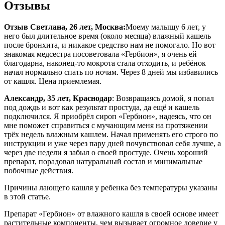
Отзывы
Отзыв Светлана, 26 лет, Москва:
Моему малышу 6 лет, у
него был длительное время (около месяца) влажный кашель
после бронхита, и никакое средство нам не помогало. Но вот
знакомая медсестра посоветовала «Гербион», я очень ей
благодарна, наконец-то мокрота стала отходить, и ребёнок
начал нормально спать по ночам. Через 8 дней мы избавились
от кашля. Цена приемлемая.
Александр, 35 лет, Краснодар
: Возвращаясь домой, я попал
под дождь и вот как результат простуда, да ещё и кашель
подключился. Я приобрёл сироп «Гербион», надеясь, что он
мне поможет справиться с мучающим меня на протяжении
трёх недель влажным кашлем. Начал применять его строго по
инструкции и уже через пару дней почувствовал себя лучше, а
через две недели я забыл о своей простуде. Очень хороший
препарат, порадовал натуральный состав и минимальные
побочные действия.
Причины лающего кашля у ребенка без температуры указаны
в этой статье.
Препарат «Гербион» от влажного кашля в своей основе имеет
растительные компоненты, чем вызывает огромное доверие у