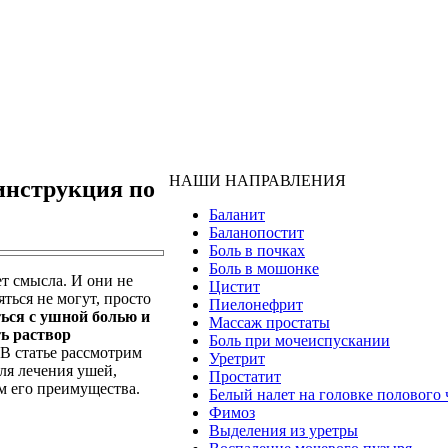
НАШИ НАПРАВЛЕНИЯ
инструкция по
Баланит
Баланопостит
Боль в почках
Боль в мошонке
ет смысла. И они не
Цистит
ться не могут, просто
Пиелонефрит
ться с ушной болью и
Массаж простаты
ь раствор
Боль при мочеиспускании
В статье рассмотрим
Уретрит
ля лечения ушей,
Простатит
ем его преимущества.
Белый налет на головке полового 
Фимоз
Выделения из уретры