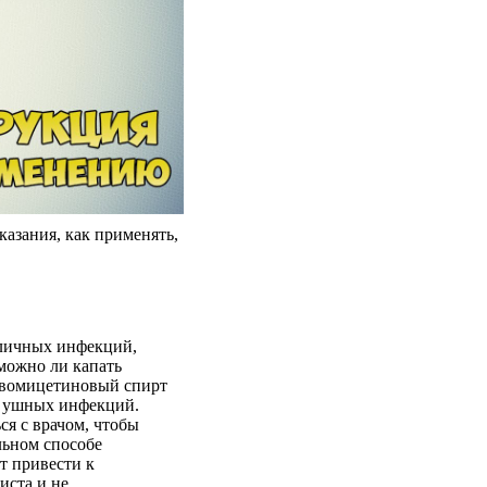
азания, как применять,
зличных инфекций,
можно ли капать
евомицетиновый спирт
х ушных инфекций.
ся с врачом, чтобы
льном способе
т привести к
иста и не