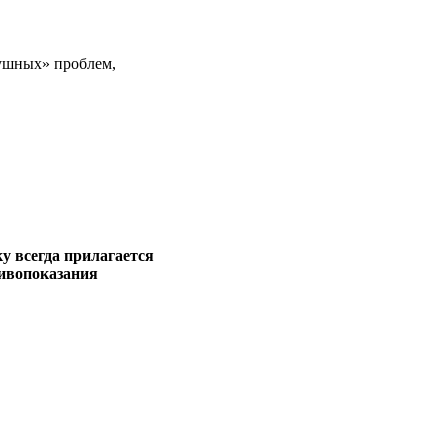
«ушных» проблем,
у всегда прилагается
тивопоказания