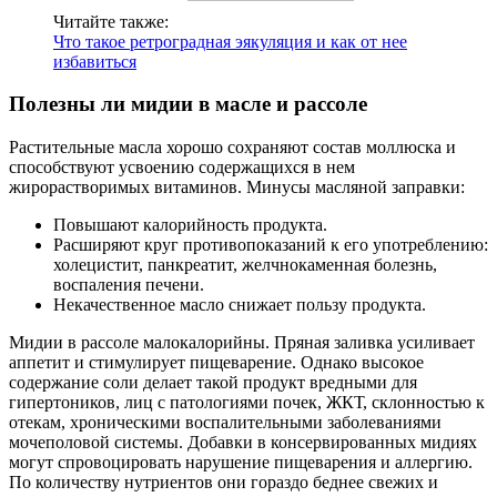
Читайте также:
Что такое ретроградная эякуляция и как от нее
избавиться
Полезны ли мидии в масле и рассоле
Растительные масла хорошо сохраняют состав моллюска и
способствуют усвоению содержащихся в нем
жирорастворимых витаминов. Минусы масляной заправки:
Повышают калорийность продукта.
Расширяют круг противопоказаний к его употреблению:
холецистит, панкреатит, желчнокаменная болезнь,
воспаления печени.
Некачественное масло снижает пользу продукта.
Мидии в рассоле малокалорийны. Пряная заливка усиливает
аппетит и стимулирует пищеварение. Однако высокое
содержание соли делает такой продукт вредными для
гипертоников, лиц с патологиями почек, ЖКТ, склонностью к
отекам, хроническими воспалительными заболеваниями
мочеполовой системы. Добавки в консервированных мидиях
могут спровоцировать нарушение пищеварения и аллергию.
По количеству нутриентов они гораздо беднее свежих и