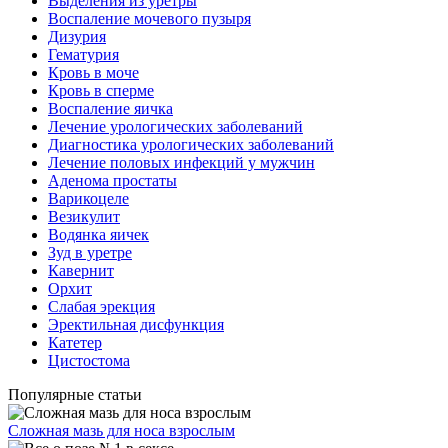
Выделения из уретры
Воспаление мочевого пузыря
Дизурия
Гематурия
Кровь в моче
Кровь в сперме
Воспаление яичка
Лечение урологических заболеваний
Диагностика урологических заболеваний
Лечение половых инфекций у мужчин
Аденома простаты
Варикоцеле
Везикулит
Водянка яичек
Зуд в уретре
Кавернит
Орхит
Слабая эрекция
Эректильная дисфункция
Катетер
Цистостома
Популярные статьи
Сложная мазь для носа взрослым