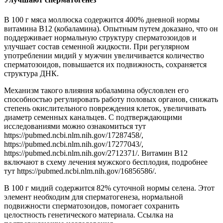
В 100 г мяса моллюска содержится 400% дневной нормы
витамина В12 (кобаламина). Опытным путем доказано, что он
поддерживает нормальную структуру сперматозоидов и
улучшает состав семенной жидкости.
При регулярном
употреблении мидий у мужчин увеличивается количество
сперматозоидов, повышается их подвижность, сохраняется
структура ДНК.
Механизм такого влияния кобаламина обусловлен его
способностью регулировать работу половых органов, снижать
степень окислительного повреждения клеток, увеличивать
диаметр семенных канальцев. С подтверждающими
исследованиями можно ознакомиться тут
https://pubmed.ncbi.nlm.nih.gov/17287458/,
https://pubmed.ncbi.nlm.nih.gov/17277043/,
https://pubmed.ncbi.nlm.nih.gov/2712371/. Витамин В12
включают в схему лечения мужского бесплодия, подробнее
тут https://pubmed.ncbi.nlm.nih.gov/16856586/.
В 100 г мидий содержится 82% суточной нормы селена. Этот
элемент необходим для сперматогенеза, нормальной
подвижности сперматозоидов, помогает сохранить
целостность генетического материала. Ссылка на