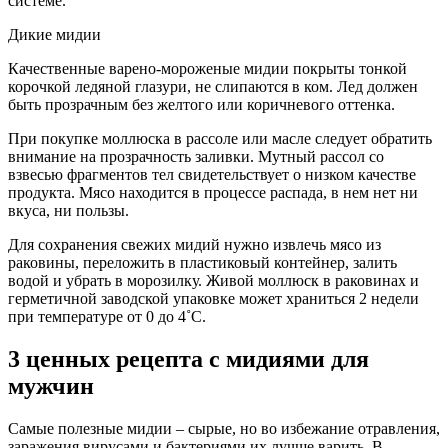
системе.
Дикие мидии
Качественные варено-мороженые мидии покрыты тонкой
корочкой ледяной глазури, не слипаются в ком. Лед должен
быть прозрачным без желтого или коричневого оттенка.
При покупке моллюска в рассоле или масле следует обратить
внимание на прозрачность заливки. Мутный рассол со
взвесью фрагментов тел свидетельствует о низком качестве
продукта. Мясо находится в процессе распада, в нем нет ни
вкуса, ни пользы.
Для сохранения свежих мидий нужно извлечь мясо из
раковины, переложить в пластиковый контейнер, залить
водой и убрать в морозилку. Живой моллюск в раковинах и
герметичной заводской упаковке может храниться 2 недели
при температуре от 0 до 4˚С.
3 ценных рецепта с мидиями для
мужчин
Самые полезные мидии – сырые, но во избежание отравления,
заражения вирусами и бактериями их лучше варить. В