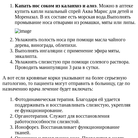
Капать нос соком из каланхоэ и алоэ
. Можно в аптеке
купить капли назальный спрей Аква Марис для детей и
Мореназал. В их составе есть морская вода.Выполнять
промывание носа отварами из ромашки, мяты или липы.
Увлажнять полость носа при помощи масла чайного
дерева, винограда, облепихи.
Выполнять ингаляции с применение эфира мяты,
эвкалипта.
Увлажнять слизистую при помощи солевого раствора.
Проводить манипуляции 3 раза в сутки.
А вот если кровяные корки указывают на более серьезную
патологию, то пациента могут отправить в больницу, где по
назначению врача лечение будет включать:
Фотодинамическая терапия. Благодаря ей удается
поддерживать и восстанавливать слизистую, укрепляя
ее функционирование.
Органотерапия. Служит для восстановления
работоспособности слизистой.
Ионофорез. Восстанавливает функционирование
тканей.