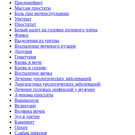
Пиелонефрит
Массаж простаты
Боль при мочеиспускании
Уретрит
Простатит
Белый налет на головке полового члена
Фимоз
Выделения из уретры
Воспаление мочевого пузыря
Дизурия
Гематурия
Кровь в моче
Кровь в сперме
Воспаление яичка
Лечение урологических заболеваний
Диагностика урологических заболеваний
Лечение половых инфекций у мужчин
Аденома простаты
Варикоцеле
Везикулит
Водянка яичек
Зуд в уретре
Кавернит
Орхит
Слабая эрекция