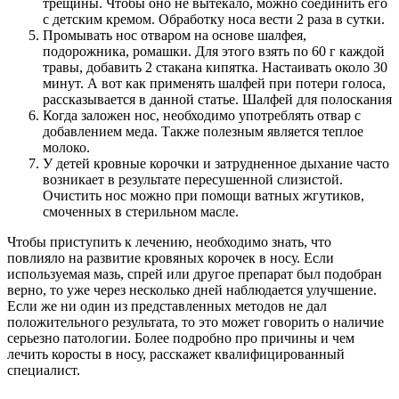
трещины. Чтобы оно не вытекало, можно соединить его
с детским кремом. Обработку носа вести 2 раза в сутки.
Промывать нос отваром на основе шалфея,
подорожника, ромашки. Для этого взять по 60 г каждой
травы, добавить 2 стакана кипятка. Настаивать около 30
минут. А вот как применять шалфей при потери голоса,
рассказывается в данной статье. Шалфей для полоскания
Когда заложен нос, необходимо употреблять отвар с
добавлением меда. Также полезным является теплое
молоко.
У детей кровные корочки и затрудненное дыхание часто
возникает в результате пересушенной слизистой.
Очистить нос можно при помощи ватных жгутиков,
смоченных в стерильном масле.
Чтобы приступить к лечению, необходимо знать, что
повлияло на развитие кровяных корочек в носу. Если
используемая мазь, спрей или другое препарат был подобран
верно, то уже через несколько дней наблюдается улучшение.
Если же ни один из представленных методов не дал
положительного результата, то это может говорить о наличие
серьезно патологии. Более подробно про причины и чем
лечить коросты в носу, расскажет квалифицированный
специалист.