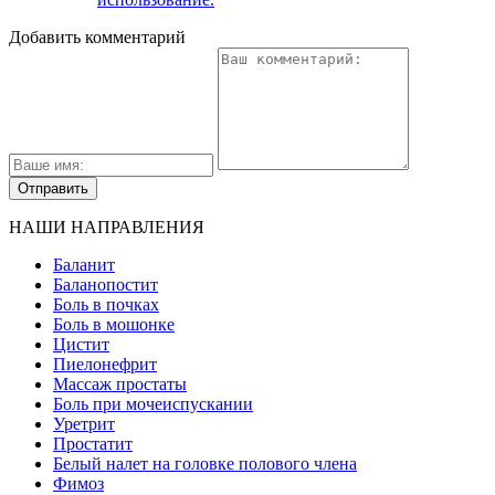
Добавить комментарий
НАШИ НАПРАВЛЕНИЯ
Баланит
Баланопостит
Боль в почках
Боль в мошонке
Цистит
Пиелонефрит
Массаж простаты
Боль при мочеиспускании
Уретрит
Простатит
Белый налет на головке полового члена
Фимоз