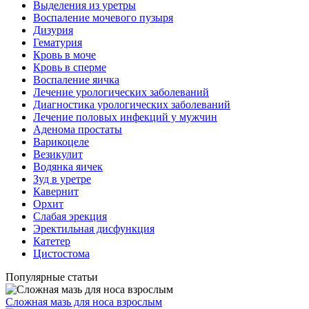
Выделения из уретры
Воспаление мочевого пузыря
Дизурия
Гематурия
Кровь в моче
Кровь в сперме
Воспаление яичка
Лечение урологических заболеваний
Диагностика урологических заболеваний
Лечение половых инфекций у мужчин
Аденома простаты
Варикоцеле
Везикулит
Водянка яичек
Зуд в уретре
Кавернит
Орхит
Слабая эрекция
Эректильная дисфункция
Катетер
Цистостома
Популярные статьи
Сложная мазь для носа взрослым