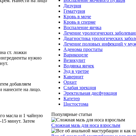
Воспаление мочевого пузыря
крем. Нанести на лицо
Дизурия
Гематурия
Кровь в моче
Кровь в сперме
Воспаление яичка
Лечение урологических заболева
Диагностика урологических забо
Лечение половых инфекций у му
Аденома простаты
ина ст. ложки
Варикоцеле
и ингредиенты нужно
Везикулит
нут.
Водянка яичек
Зуд в уретре
Кавернит
Орхит
атем добавляем
Слабая эрекция
и нанесите на лицо.
Эректильная дисфункция
Катетер
Цистостома
Популярные статьи
ого масла и 1 чайную
-15 минут. Затем
Сложная мазь для носа взрослым