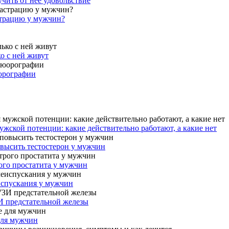
учить от нее удовольствие
страцию у мужчин?
ко с ней живут
юорографии
жской потенции: какие действительно работают, а какие нет
овысить тестостерон у мужчин
ого простатита у мужчин
испускания у мужчин
И предстательной железы
для мужчин