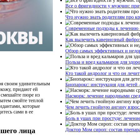
Все о фригидности у мужчин: при
Что нужно знать родителям про к
Современные подходы к лечению 
Как вылечить кавернозный фибро
Обзор самых эффективных и недор
Польза и вред кальмаров для здор
Кто такой андролог и что он лечит
ря своим удивительным
Биопарокс: инструкция для детей 
 кожу, придают ей
: смешайте пюре из
Насморк: лечение народными сре
затем смойте теплой
идантами, которые
Чем лечить гнойную ангину взрос
итесь сами в ее
Боль в ушах при простуде: лечени
ашего лица
Доктор Мом сироп: состав препар