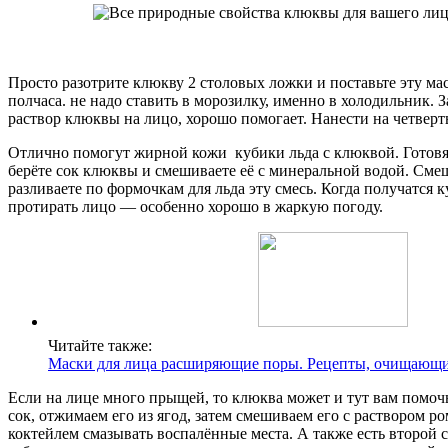
Просто разотрите клюкву 2 столовых ложки и поставьте эту ма
полчаса. не надо ставить в морозилку, именно в холодильник.
раствор клюквы на лицо, хорошо помогает. Нанести на четверть
Отлично помогут жирной кожи кубики льда с клюквой. Готовят
берёте сок клюквы и смешиваете её с минеральной водой. Смеши
разливаете по формочкам для льда эту смесь. Когда получатся
протирать лицо — особенно хорошо в жаркую погоду.
Читайте также:
Маски для лица расширяющие поры. Рецепты, очищающи
Если на лице много прыщей, то клюква может и тут вам помо
сок, отжимаем его из ягод, затем смешиваем его с раствором
коктейлем смазывать воспалённые места. А также есть второй