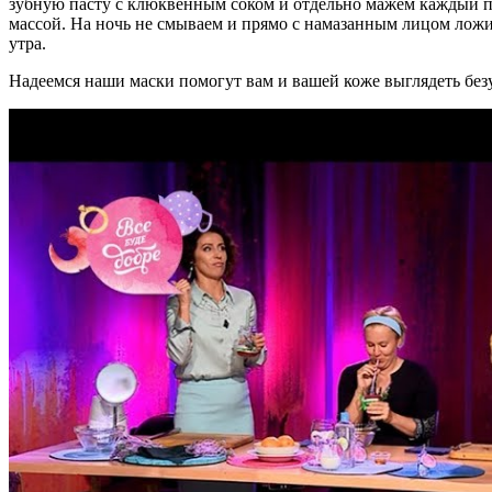
зубную пасту с клюквенным соком и отдельно мажем каждый
массой. На ночь не смываем и прямо с намазанным лицом ложи
утра.
Надеемся наши маски помогут вам и вашей коже выглядеть без