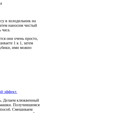
ссу в холодильник на
 Затем наносим чистый
 часа.
ся они очень просто,
ваете 1 к 1, затем
 кубики, ими можно
й эффект.
чь. Делаем клюквенный
 ромашки. Получившимся
 способ. Смешиваем