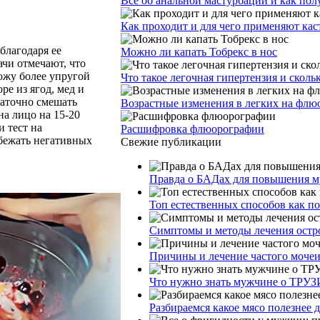
Все об анальной мастурбации и как пол
Как проходит и для чего применяют ка
благодаря ее
Можно ли капать Тобрекс в нос
чи отмечают, что
кожу более упругой
Что такое легочная гипертензия и сколь
е из ягод, мед и
таточно смешать
Возрастные изменения в легких на фл
а лицо на 15-20
и тест на
Расшифровка флюорографии
бежать негативных
Свежие публикации
Правда о БАДах для повышения му
Топ естественных способов как п
Симптомы и методы лечения остр
Причины и лечение частого моче
Что нужно знать мужчине о ТРУЗ
Разбираемся какое мясо полезнее 