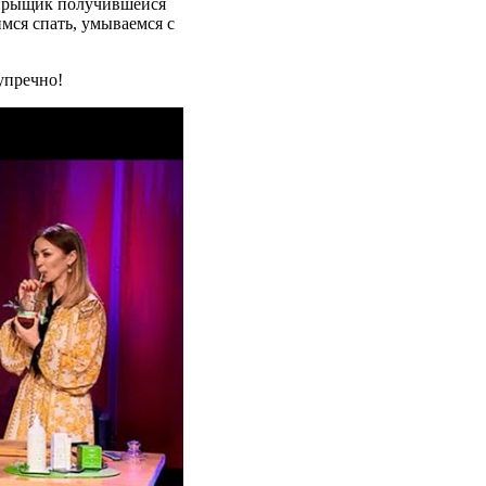
 прыщик получившейся
мся спать, умываемся с
упречно!