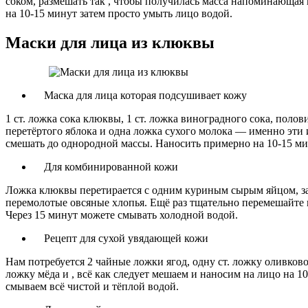
соком, размешать так , чтобы получилась масса напоминающая 
на 10-15 минут затем просто умыть лицо водой.
Маски для лица из клюквы
Маска для лица которая подсушивает кожу
1 ст. ложка сока клюквы, 1 ст. ложка виноградного сока, полов
перетёртого яблока и одна ложка сухого молока — именно эт
смешать до однородной массы. Наносить примерно на 10-15 ми
Для комбинированной кожи
Ложка клюквы перетирается с одним куриным сырым яйцом, з
перемолотые овсяные хлопья. Ещё раз тщательно перемешайте 
Через 15 минут можете смывать холодной водой.
Рецепт для сухой увядающей кожи
Нам потребуется 2 чайные ложки ягод, одну ст. ложку оливков
ложку мёда и , всё как следует мешаем и наносим на лицо на 10
смываем всё чистой и тёплой водой.