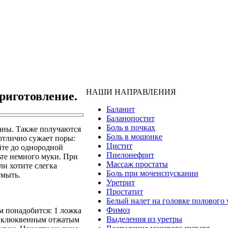
НАШИ НАПРАВЛЕНИЯ
риготовление.
Баланит
Баланопостит
Боль в почках
таны. Также получаются
Боль в мошонке
отлично сужает поры:
Цистит
йте до однородной
Пиелонефрит
ьте немного муки. При
Массаж простаты
ли хотите слегка
Боль при мочеиспускании
смыть.
Уретрит
Простатит
Белый налет на головке полового 
Фимоз
м понадобится: 1 ложка
Выделения из уретры
с клюквенным отжатым