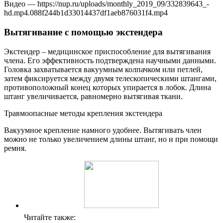
Видео — https://nup.ru/uploads/monthly_2019_09/332839643_-
hd.mp4.088f244b1d33014437df1aeb876031f4.mp4
Вытягивание с помощью экстендера
Экстендер – медицинское приспособление для вытягивания
члена.
Его эффективность подтверждена научными данными.
Головка захватывается вакуумным колпачком или петлей,
затем фиксируется между двумя телескопическими штангами,
противоположный конец которых упирается в лобок. Длина
штанг увеличивается, равномерно вытягивая ткани.
Травмоопасные методы крепления экстендера
Вакуумное крепление намного удобнее. Вытягивать член
можно не только увеличением длины штанг, но и при помощи
ремня.
Читайте также: