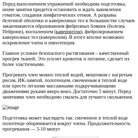
Перед выполнением упражнений необходима подготовка,
иначе занятия придется остановить и ждать заживления
гематом, спадания лимфатических отеков. А разрывы
белочной оболочки и кавернозных тел в большинстве случаев
заканчиваются образованием фиброзных бляшек (болезнь
Пейрони), воспалением (
кавернитом
), фиброзированием
кавернозных тел (кавернозом). В итоге вполне возможно
искривление члена и импотенция.
Главное условие безопасного растягивания – качественный
прогрев тканей.
Это усилит кровоток и питание, сделает их
более эластичными.
Прогревать член можно теплой водой, мешочком с нагретым
рисом, ИК-лампой, полотенцем, смоченным в теплой воде
или просто легкими массажными подкручивающими
движениями руками вверх-вниз. Достаточно 5 минут. Перед
занятиями член необходимо смазать для лучшего скольжения.
Подготовка может выглядеть так: смоченное в теплой воде
полотенце оборачивается вокруг члена. Продолжительность
прогревания — 5-10 минут