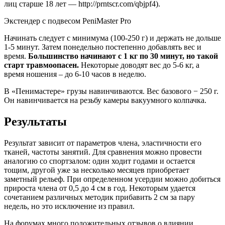
лиц старше 18 лет — http://prntscr.com/qbjpf4).
Экстендер с подвесом PeniMaster Pro
Начинать следует с минимума (100-250 г) и держать не дольше
1-5 минут. Затем понедельно постепенно добавлять вес и
время.
Большинство начинают с 1 кг по 30 минут, но такой
старт травмоопасен.
Некоторые доводят вес до 5-6 кг, а
время ношения – до 6-10 часов в неделю.
В «Пенимастере» грузы навинчиваются. Вес базового − 250 г.
Он навинчивается на резьбу камеры вакуумного колпачка.
Результаты
Результат зависит от параметров члена, эластичности его
тканей, частоты занятий.
Для сравнения можно провести
аналогию со спортзалом: один ходит годами и остается
тощим, другой уже за несколько месяцев приобретает
заметный рельеф. При определенном усердии можно добиться
прироста члена от 0,5 до 4 см в год. Некоторым удается
сочетанием различных методик прибавить 2 см за пару
недель, но это исключение из правил.
На форумах много положительных отзывов о влиянии