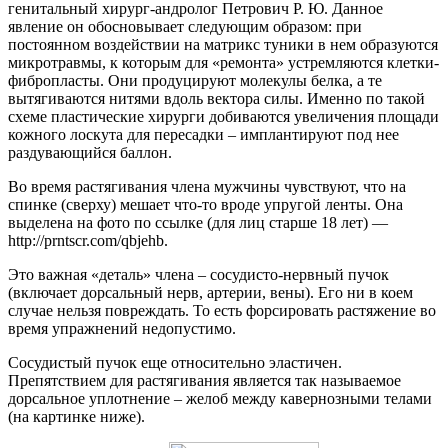
генитальный хирург-андролог Петрович Р. Ю. Данное
явление он обосновывает следующим образом: при
постоянном воздействии на матрикс туники в нем образуются
микротравмы, к которым для «ремонта» устремляются клетки-
фибропласты. Они продуцируют молекулы белка, а те
вытягиваются нитями вдоль вектора силы. Именно по такой
схеме пластические хирурги добиваются увеличения площади
кожного лоскута для пересадки – имплантируют под нее
раздувающийся баллон.
Во время растягивания члена мужчины чувствуют, что на
спинке (сверху) мешает что-то вроде упругой ленты. Она
выделена на фото по ссылке (для лиц старше 18 лет) —
http://prntscr.com/qbjehb.
Это важная «деталь» члена – сосудисто-нервный пучок
(включает дорсальный нерв, артерии, вены). Его ни в коем
случае нельзя повреждать. То есть
форсировать растяжение во
время упражнений недопустимо
.
Сосудистый пучок еще относительно эластичен.
Препятствием для растягивания является так называемое
дорсальное уплотнение – желоб между кавернозными телами
(на картинке ниже).