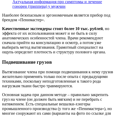
Актуальная информация про симптомы и лечение
гонореи (триппера) у мужчин
Наиболее безопасным и эргономичным является прибор под
брендом «Пенимастер».
Качественные экстендеры стоят более 10 тыс. рублей
, но
эффекта от их использования может и не быть в силу
анатомических особенностей члена.
Врачи рекомендуют
сначала прийти на консультацию и осмотр, а потом уже
выбирать метод вытягивания.
Грамотный специалист на
ощупь определит плотность и структуру полового органа.
Подвешивание грузов
Вытягивание члена при помощи подвешивания к нему грузов
желательно применять только после опыта с предыдущими
техниками, поскольку неподготовленные к такого рода
нагрузкам ткани быстро травмируются.
Основная задача при данном методе – правильно закрепить
груз на члене (он должен быть мягким) и не перебрать с
натяжением. Есть специальные вешалки-хэнгеры
промышленного производства (у того же «Пенимастера»), но
многие сооружают их сами (варианты на фото по ссылке для