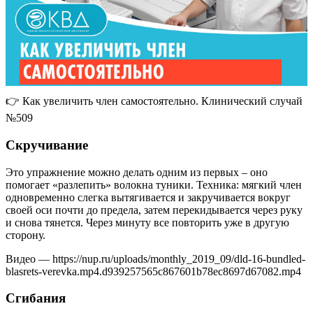
👉 Как увеличить член самостоятельно. Клинический случай
№509
Скручивание
Это упражнение можно делать одним из первых – оно
помогает «разлепить» волокна туники. Техника: мягкий член
одновременно слегка вытягивается и закручивается вокруг
своей оси почти до предела, затем перекидывается через руку
и снова тянется. Через минуту все повторить уже в другую
сторону.
Видео — https://nup.ru/uploads/monthly_2019_09/dld-16-bundled-
blasrets-verevka.mp4.d939257565c867601b78ec8697d67082.mp4
Сгибания