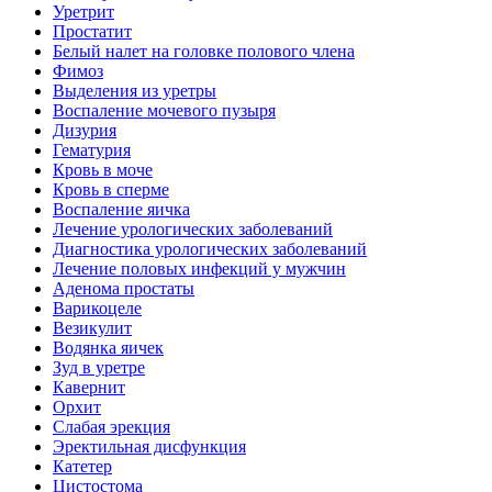
Уретрит
Простатит
Белый налет на головке полового члена
Фимоз
Выделения из уретры
Воспаление мочевого пузыря
Дизурия
Гематурия
Кровь в моче
Кровь в сперме
Воспаление яичка
Лечение урологических заболеваний
Диагностика урологических заболеваний
Лечение половых инфекций у мужчин
Аденома простаты
Варикоцеле
Везикулит
Водянка яичек
Зуд в уретре
Кавернит
Орхит
Слабая эрекция
Эректильная дисфункция
Катетер
Цистостома