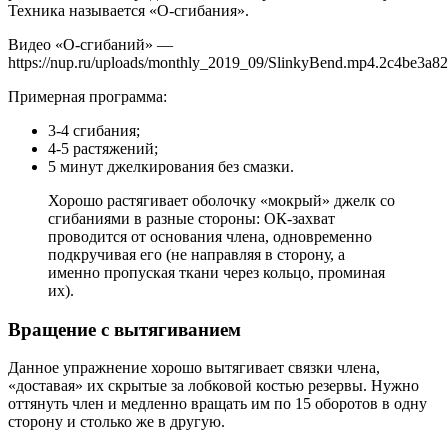
Техника называется «О-сгибания».
Видео «О-сгибаний» —
https://nup.ru/uploads/monthly_2019_09/SlinkyBend.mp4.2c4be3
Примерная программа:
3-4 сгибания;
4-5 растяжений;
5 минут джелкирования без смазки.
Хорошо растягивает оболочку «мокрый» джелк со
сгибаниями в разные стороны: ОК-захват
проводится от основания члена, одновременно
подкручивая его (не направляя в сторону, а
именно пропуская ткани через кольцо, проминая
их).
Вращение с вытягиванием
Данное упражнение хорошо вытягивает связки члена,
«доставая» их скрытые за лобковой костью резервы. Нужно
оттянуть член и медленно вращать им по 15 оборотов в одну
сторону и столько же в другую.