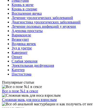
Гематурия
Кровь в моче
Кровь в сперме
Воспаление яичка
Лечение урологических заболеваний
Диагностика урологических заболеваний
Лечение половых инфекций у мужчин
Аденома простаты
Варикоцеле
Везикулит
Водянка яичек
Зуд в уретре
Кавернит
Орхит
Слабая эрекция
Эректильная дисфункция
Катетер
Цистостома
Популярные статьи
Все о позе №1 в сексе
Сложная мазь для носа взрослым