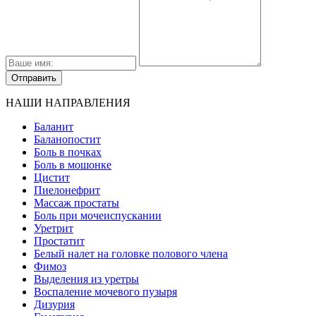
НАШИ НАПРАВЛЕНИЯ
Баланит
Баланопостит
Боль в почках
Боль в мошонке
Цистит
Пиелонефрит
Массаж простаты
Боль при мочеиспускании
Уретрит
Простатит
Белый налет на головке полового члена
Фимоз
Выделения из уретры
Воспаление мочевого пузыря
Дизурия