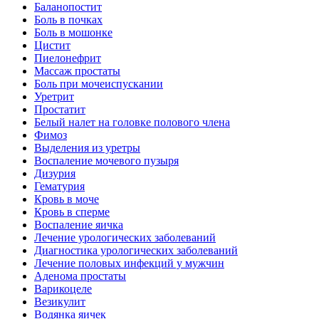
Баланопостит
Боль в почках
Боль в мошонке
Цистит
Пиелонефрит
Массаж простаты
Боль при мочеиспускании
Уретрит
Простатит
Белый налет на головке полового члена
Фимоз
Выделения из уретры
Воспаление мочевого пузыря
Дизурия
Гематурия
Кровь в моче
Кровь в сперме
Воспаление яичка
Лечение урологических заболеваний
Диагностика урологических заболеваний
Лечение половых инфекций у мужчин
Аденома простаты
Варикоцеле
Везикулит
Водянка яичек