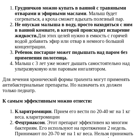
Грудничков можно купать в ванной с травяными
отварами и эфирными маслами
. Малыш будет
согреваться, а кроха сможет вдыхать полезный пар.
Не опуская малыша в воду, просто находиться с ним
в ванной комнате, в которой происходит испарение
жидкости.
Для этих целей нужно в емкость с горячей
водой добавить эфир или отвар в немного большой
концентрации.
Ребенок постарше может подышать над паром без
применения полотенца.
Малыш с 3 лет уже может дышать самостоятельно над
ультразвуковую или паровым ингалятором.
Для лечения хронической формы трахеита могут применять
антибактериальные препараты. Но назначить их должен
только педиатр.
К самым эффективным можно отнести:
Кларитромицин
. Прием его вести по 20-40 мг на 1 кг
веса. кларитромицин
Фецтриаксон
. Этот препарат эффективен ко многим
бактериям. Его используют на протяжении 2 недель.
Принимают по 20-70 мг на 1 кг веса. Нельзя принимать