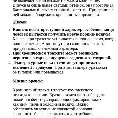
не выделяется или выходит в малом количестве.
Вирусная слизь имеет светлый оттенок, она прозрачная.
Бактериальный секрет гнойный, желтый. При гриппе в
ней можно обнаружить кровянистые прожилки.
Кашель носит преступный характер, особенно, когда
человек пытается получить новую порцию воздуха
.
Кашель при трахеите усиливается в ночное время, когда
пациент лежит. А вот по утрам скопившаяся слизь
придает кашлю влажный характера.
При хроническом трахеите может возникать
першение в горле, ощущение саднения за грудиной.
Температурные показатели могут принимать
значение 38 градусов
. При этом температура может
быть такой или повышаться.
Мнение врачей:
Хронический трахеит требует комплексного
подхода к лечению. Врачи рекомендуют соблюдать
покой и избегать раздражающих факторов, таких
как дым, пыль и холодный воздух. Важно
обеспечить увлажнение слизистой оболочки
горла, пить больше жидкости и употреблять