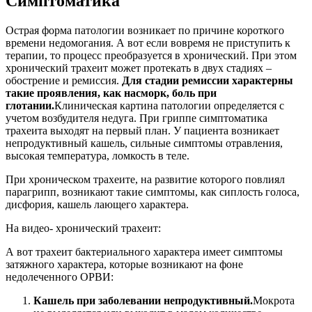
Симптоматика
Острая форма патологии возникает по причине короткого
времени недомогания. А вот если вовремя не приступить к
терапии, то процесс преобразуется в хронический. При этом
хронический трахеит может протекать в двух стадиях –
обострение и ремиссия.
Для стадии ремиссии характерны
такие проявления, как насморк, боль при
глотании.
Клиническая картина патологии определяется с
учетом возбудителя недуга. При гриппе симптоматика
трахеита выходят на первый план. У пациента возникает
непродуктивный кашель, сильные симптомы отравления,
высокая температура, ломкость в теле.
При хроническом трахеите, на развитие которого повлиял
парагрипп, возникают такие симптомы, как сиплость голоса,
дисфория, кашель лающего характера.
На видео- хронический трахеит:
А вот трахеит бактериального характера имеет симптомы
затяжного характера, которые возникают на фоне
недолеченного ОРВИ:
Кашель при заболевании непродуктивный.
Мокрота