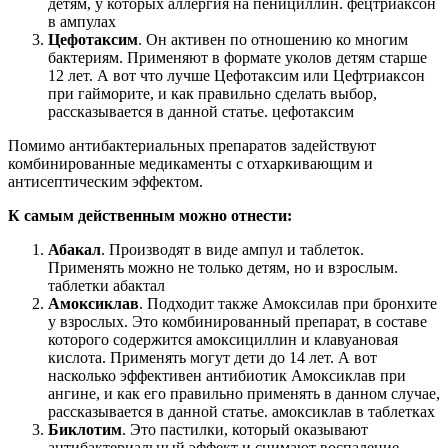
детям, у которых аллергия на пенициллин. фецтриаксон
в ампулах
Цефотаксим
. Он активен по отношению ко многим
бактериям. Применяют в формате уколов детям старше
12 лет. А вот что лучше Цефотаксим или Цефтриаксон
при гайморите, и как правильно сделать выбор,
рассказывается в данной статье. цефотаксим
Помимо антибактериальных препаратов задействуют
комбинированные медикаменты с отхаркивающим и
антисептическим эффектом.
К самым действенным можно отнести:
Абакал
. Производят в виде ампул и таблеток.
Применять можно не только детям, но и взрослым.
таблетки абактал
Амоксиклав
. Подходит также Амоксилав при бронхите
у взрослых. Это комбинированный препарат, в составе
которого содержится амоксициллин и клавуановая
кислота. Применять могут дети до 14 лет. А вот
насколько эффективен антибиотик Амоксиклав при
ангине, и как его правильно применять в данном случае,
рассказывается в данной статье. амоксиклав в таблетках
Биклотим
. Это пастилки, который оказывают
антибактериальный эффект и снимают воспаление,