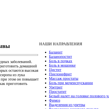
НАШИ НАПРАВЛЕНИЯ
зывы
Баланит
Баланопостит
Боль в почках
удных заболеваний.
Боль в мошонке
приготовить домашний
Цистит
торых остаются высокая
Пиелонефрит
сиропа из лука
Массаж простаты
 при этом он повышает
Боль при мочеиспускании
 как приготовить
Уретрит
Простатит
Белый налет на головке полового ч
Фимоз
Выделения из уретры