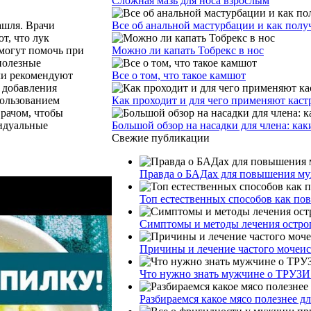
Сложная мазь для носа взрослым
ашля. Врачи
Все об анальной мастурбации и как получ
т, что лук
могут помочь при
Можно ли капать Тобрекс в нос
полезные
ачи рекомендуют
Все о том, что такое камшот
з добавления
пользованием
Как проходит и для чего применяют кас
врачом, чтобы
идуальные
Большой обзор на насадки для члена: как
Свежие публикации
Правда о БАДах для повышения муж
Топ естественных способов как по
Симптомы и методы лечения остро
Причины и лечение частого мочеи
Что нужно знать мужчине о ТРУЗИ
Разбираемся какое мясо полезнее д