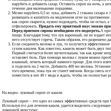
нарубить и добавить сахар. Оставить сироп на ночь, а зат
течение дня маленькими порциями.
Мелко нарубить 0,5 кг лука, добавить 2 стакана сахара и 1
размешать и кипятить на медленном огне на протяжении 3
как сироп сварится, нужно подождать, чтобы он остыл, а 
отфильтровать.
Придать ему приятный вкус можно при 
Перед приемом сиропа необходимо его подогреть.
А при
пищи. Благодаря тому, что лук варенный, он не издает не
него отсутствует горечь. Таким образом, его разрешено да
Если соединить молоко и лук, то получится эффективное 
сухим кашлем. Как известно, кашель может быть двух ти
Первый считается более мучительным, так как кроме н
оставляет боль. При помощи молока с луком можно преоб
влажный, лечить который намного проще. Для этого взять
и поделить на 2 части. Добавить 400 мл молока. Установи
того времени, пока лук не станет мягким. Когда смесь ос
поместить в нее 40 г меда и ждать, чтобы он полностью р
На видео- луковый сироп от кашля:
Луковый сироп – это одно из самых эффективных средств при 
Используя его для лечения кашля, удается выделить следующие
домашней микстуры: