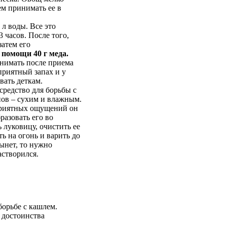
ем принимать ее в
 л воды. Все это
 часов. После того,
затем его
помощи 40 г меда.
нимать после приема
приятный запах и у
вать деткам.
средство для борьбы с
пов – сухим и влажным.
еприятных ощущений он
разовать его во
 луковицу, очистить ее
ть на огонь и варить до
тынет, то нужно
астворился.
борьбе с кашлем.
 достоинства