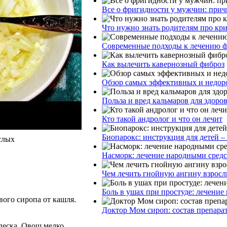
Все о фригидности у мужчин: прич
Что нужно знать родителям про кр
Современные подходы к лечению ф
Как вылечить кавернозный фиброз
Обзор самых эффективных и недоро
Польза и вред кальмаров для здоро
Кто такой андролог и что он лечит
Биопарокс: инструкция для детей –
слых
Насморк: лечение народными сред
Чем лечить гнойную ангину взросл
Боль в ушах при простуде: лечение
вого сиропа от кашля.
Доктор Мом сироп: состав препара
 песка. Овощ мелко