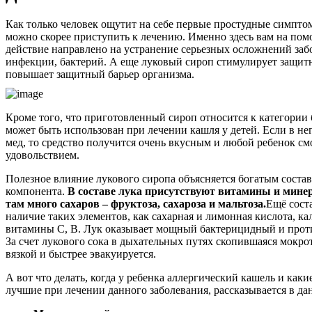
Как только человек ощутит на себе первые простудные симптом
можно скорее приступить к лечению. Именно здесь вам на помо
действие направлено на устранение серьезных осложнений заб
инфекции, бактерий. А еще луковый сироп стимулирует защит
повышает защитный барьер организма.
Кроме того, что приготовленный сироп относится к категории
может быть использован при лечении кашля у детей. Если в не
мед, то средство получится очень вкусным и любой ребенок см
удовольствием.
Полезное влияние лукового сиропа объясняется богатым соста
компонента.
В составе лука присутствуют витамины и минер
там много сахаров – фруктоза, сахароза и мальтоза.
Ещё сост
наличие таких элементов, как сахарная и лимонная кислота, ка
витамины С, В. Лук оказывает мощный бактерицидный и прот
За счет лукового сока в дыхательных путях скопившаяся мокро
вязкой и быстрее эвакуируется.
А вот что делать, когда у ребенка аллергический кашель и каки
лучшие при лечении данного заболевания, рассказывается в дан