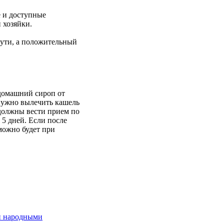
е и доступные
 хозяйки.
пути, а положительный
 домашний сироп от
 нужно вылечить кашель
е должны вести прием по
5 дней. Если после
можно будет при
ли народными