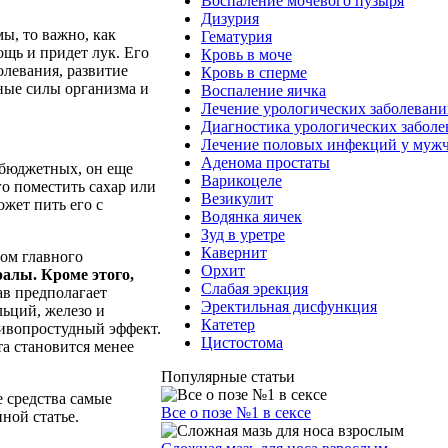
Воспаление мочевого пузыря
Дизурия
ы, то важно, как
Гематурия
щь и придет лук. Его
Кровь в моче
олевания, развитие
Кровь в сперме
ные силы организма и
Воспаление яичка
Лечение урологических заболеван
Диагностика урологических забол
Лечение половых инфекций у муж
Аденома простаты
 бюджетных, он еще
Варикоцеле
го поместить сахар или
Везикулит
ожет пить его с
Водянка яичек
Зуд в уретре
Кавернит
вом главного
Орхит
алы. Кроме этого,
Слабая эрекция
ав предполагает
Эректильная дисфункция
льций, железо и
Катетер
ивопростудный эффект.
Цистостома
та становится менее
Популярные статьи
е средства самые
Все о позе №1 в сексе
ной статье.