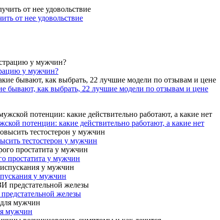
ить от нее удовольствие
трацию у мужчин?
ие бывают, как выбрать, 22 лучшие модели по отзывам и цене
ской потенции: какие действительно работают, а какие нет
высить тестостерон у мужчин
го простатита у мужчин
спускания у мужчин
 предстательной железы
ля мужчин