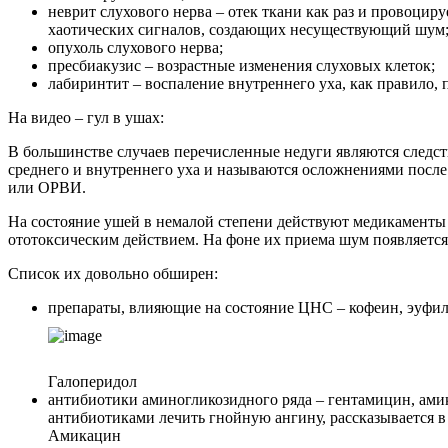
неврит слухового нерва – отек ткани как раз и провоцир
хаотических сигналов, создающих несуществующий шум
опухоль слухового нерва;
пресбиакузис – возрастные изменения слуховых клеток;
лабиринтит – воспаление внутреннего уха, как правило, п
На видео – гул в ушах:
В большинстве случаев перечисленные недуги являются следс
среднего и внутреннего уха и называются осложнениями после
или ОРВИ.
На состояние ушей в немалой степени действуют медикаменты
ототоксическим действием. На фоне их приема шум появляется
Список их довольно обширен:
препараты, влияющие на состояние ЦНС – кофеин, эуфил
Галоперидол
антибиотики аминогликозидного ряда – гентамицин, амик
антибиотиками лечить гнойную ангину, рассказывается в 
Амикацин