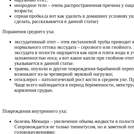
инородное тело – очень распространенная причина у пац
возраста;
серная пробка.(а вот как удалить в домашних условиях у
сделать, рассказывается в данной статье)
Поражения среднего уха:
экссудативный отит – отек евстахиевой трубы приводит 
нормального оттока экссудата – серозного или гнойного
экссудата в полости ощущается как шум и плеск воды в у
заложенностью носа; а вот какие капли при гнойном отит
указывается в данной статье.
травма, опухоли и другие повреждения барабанной переп
возникают из-за чрезмерной звуковой нагрузки;
отосклероз – патологической рост кости в среднем ухе. 
Чаще всего наблюдается в период беременности, менстру
кормления грудью.
Повреждения внутреннего уха:
болезнь Меньера – увеличение объема жидкости в полост
Сопровождается не только тиннитусом, но и заметной по
головокружениями;