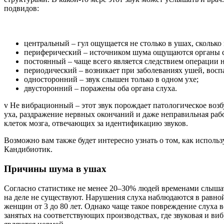
подвидов:
центральный – гул ощущается не столько в ушах, сколько 
периферический – источником шума ощущаются органы с
постоянный – чаще всего является следствием операции н
периодический – возникает при заболеваниях ушей, восп
односторонний – звук слышен только в одном ухе;
двусторонний – поражены оба органа слуха.
v Не вибрационный – этот звук порождает патологическое воз
уха, раздражение нервных окончаний и даже неправильная раб
клеток мозга, отвечающих за идентификацию звуков.
Возможно вам также будет интересно узнать о том, как испол
Кандибиотик.
Причины шума в ушах
Согласно статистике не менее 20–30% людей временами слышат
на деле не существуют. Нарушения слуха наблюдаются в равно
женщин от 3 до 80 лет. Однако чаще такое повреждение слуха в
занятых на соответствующих производствах, где звуковая и ви