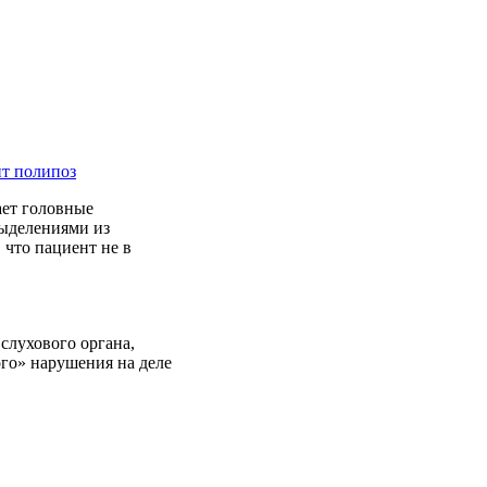
ит полипоз
ает головные
выделениями из
 что пациент не в
слухового органа,
ого» нарушения на деле