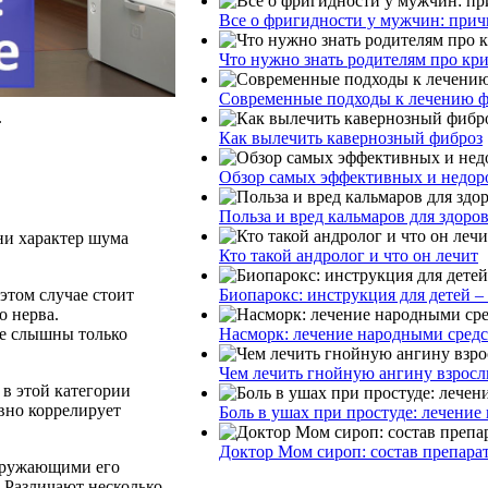
Все о фригидности у мужчин: прич
Что нужно знать родителям про кр
Современные подходы к лечению ф
.
Как вылечить кавернозный фиброз
Обзор самых эффективных и недоро
Польза и вред кальмаров для здоро
ни характер шума
Кто такой андролог и что он лечит
Биопарокс: инструкция для детей –
этом случае стоит
о нерва.
Насморк: лечение народными сред
ое слышны только
Чем лечить гнойную ангину взросл
в этой категории
явно коррелирует
Боль в ушах при простуде: лечение
Доктор Мом сироп: состав препара
окружающими его
. Различают несколько