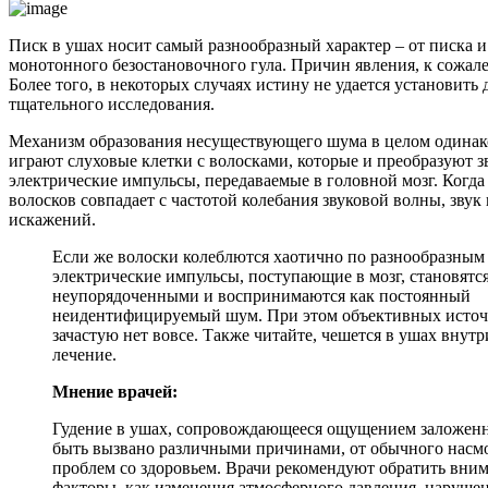
Писк в ушах носит самый разнообразный характер – от писка и
монотонного безостановочного гула. Причин явления, к сожал
Более того, в некоторых случаях истину не удается установить 
тщательного исследования.
Механизм образования несуществующего шума в целом одинако
играют слуховые клетки с волосками, которые и преобразуют з
электрические импульсы, передаваемые в головной мозг. Когда
волосков совпадает с частотой колебания звуковой волны, звук 
искажений.
Если же волоски колеблются хаотично по разнообразным
электрические импульсы, поступающие в мозг, становятс
неупорядоченными и воспринимаются как постоянный
неидентифицируемый шум. При этом объективных источ
зачастую нет вовсе. Также читайте, чешется в ушах внут
лечение.
Мнение врачей:
Гудение в ушах, сопровождающееся ощущением заложенн
быть вызвано различными причинами, от обычного насмо
проблем со здоровьем. Врачи рекомендуют обратить вним
факторы, как изменения атмосферного давления, нарушен