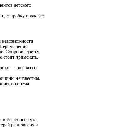
иентов детского
шную пробку и как это
к невозможности
. Перемещение
хе. Сопровождается
е стоит применять.
онки – чаще всего
Причины неизвестны.
аций, во время
и внутреннего уха.
терей равновесия и