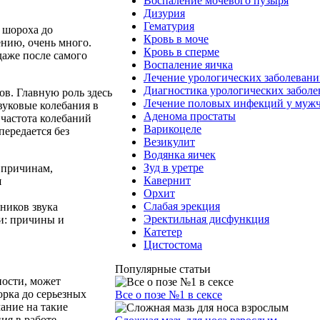
Воспаление мочевого пузыря
Дизурия
Гематурия
 шороха до
Кровь в моче
ению, очень много.
Кровь в сперме
даже после самого
Воспаление яичка
Лечение урологических заболеван
Диагностика урологических забол
в. Главную роль здесь
Лечение половых инфекций у муж
вуковые колебания в
Аденома простаты
 частота колебаний
Варикоцеле
передается без
Везикулит
Водянка яичек
Зуд в уретре
 причинам,
Кавернит
я
Орхит
Слабая эрекция
ников звука
Эректильная дисфункция
ри: причины и
Катетер
Цистостома
Популярные статьи
ости, может
рка до серьезных
Все о позе №1 в сексе
ание на такие
ия в работе