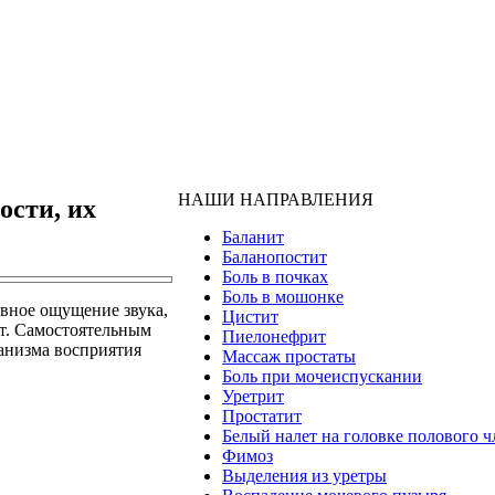
НАШИ НАПРАВЛЕНИЯ
ости, их
Баланит
Баланопостит
Боль в почках
Боль в мошонке
ивное ощущение звука,
Цистит
ют. Самостоятельным
Пиелонефрит
ханизма восприятия
Массаж простаты
Боль при мочеиспускании
Уретрит
Простатит
Белый налет на головке полового ч
Фимоз
Выделения из уретры