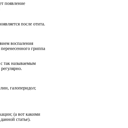
ует появление
;
оявляется после отита.
твием воспаления
 перенесенного гриппа
 с так называемым
 регулярно.
лин, галоперидол;
ацин; (а вот какими
данной статье).