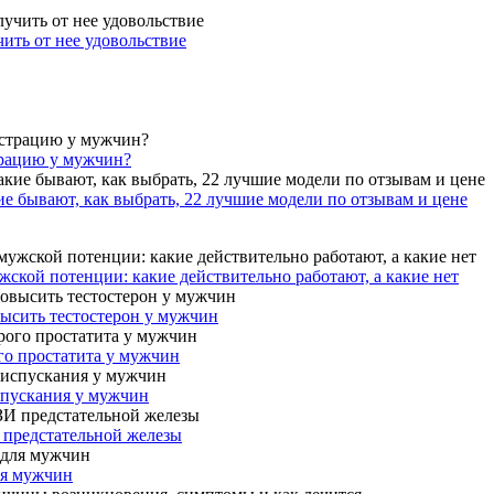
ить от нее удовольствие
трацию у мужчин?
ие бывают, как выбрать, 22 лучшие модели по отзывам и цене
ской потенции: какие действительно работают, а какие нет
высить тестостерон у мужчин
го простатита у мужчин
спускания у мужчин
 предстательной железы
ля мужчин