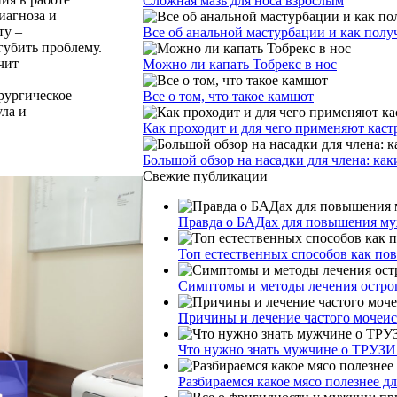
Сложная мазь для носа взрослым
иагноза и
ту –
Все об анальной мастурбации и как получ
губить проблему.
чит
Можно ли капать Тобрекс в нос
рургическое
Все о том, что такое камшот
ла и
Как проходит и для чего применяют кас
Большой обзор на насадки для члена: как
Свежие публикации
Правда о БАДах для повышения муж
Топ естественных способов как по
Симптомы и методы лечения остро
Причины и лечение частого мочеи
Что нужно знать мужчине о ТРУЗИ
Разбираемся какое мясо полезнее д