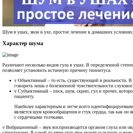
Шум в ушах, звон в ухе, простое лечение в домашних условиях
Характер шума
Различают несколько видов гула в ушах. В определенной степе
позволяет установить истинную причину тиннитуса.
v Объективный – то есть, существующий в реальности. В 
говорить лишь о болезненной чувствительности слуховог
v Субъективный – писк, шум, скрип, гул и прочее, котор
пациенту.
Наиболее характерным и легче всего идентифицируемым 
является шум кровообращения и стук сердца, так как он 
с сердечными толчками.
v Вибрационный – звук воспроизводится органом слуха или 
структурами. В какой-то мере этот звук может услышать и врач