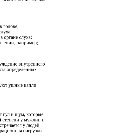
в голове;
луха;
а органе слуха;
алении, например;
буждение внутреннего
ота определенных
ьзуют ушные капли
 гул и шум, которые
й степени у мужчин и
стречается у людей,
брационная нагрузки