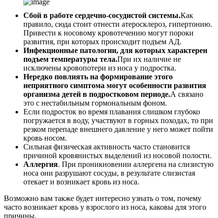
Сбой в работе сердечно-сосудистой системы.
Как
правило, сюда стоит отнести атеросклероз, гипертонию.
Привести к носовому кровотечению могут пороки
развития, при которых происходит подъем АД.
Инфекционные патологии, для которых характерен
подъем температуры тела.
При их наличие не
исключены кровопотери из носа у подростка.
Нередко повлиять на формирование этого
неприятного симптома могут особенности развития
организма детей в подростковом периоде.
А связано
это с нестабильным гормональным фоном.
Если подросток во время плавания слишком глубоко
погружается в воду, участвуют в горных походах, то при
резком перепаде внешнего давление у него может пойти
кровь носом.
Сильная физическая активность часто становится
причиной кровянистых выделений из носовой полости.
Аллергия
. При проникновении аллергена на слизистую
носа они разрушают сосуды, в результате слизистая
отекает и возникает кровь из носа.
Возможно вам также будет интересно узнать о том, почему
часто возникает кровь у взрослого из носа, каковы для этого
причины.