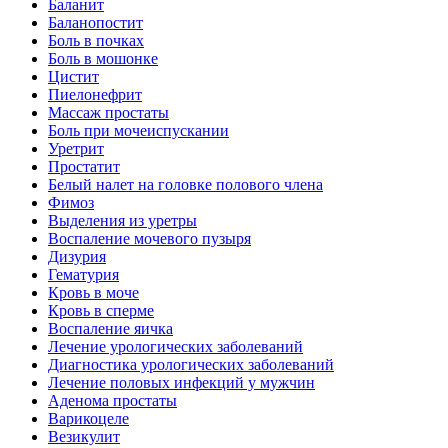
Баланит
Баланопостит
Боль в почках
Боль в мошонке
Цистит
Пиелонефрит
Массаж простаты
Боль при мочеиспускании
Уретрит
Простатит
Белый налет на головке полового члена
Фимоз
Выделения из уретры
Воспаление мочевого пузыря
Дизурия
Гематурия
Кровь в моче
Кровь в сперме
Воспаление яичка
Лечение урологических заболеваний
Диагностика урологических заболеваний
Лечение половых инфекций у мужчин
Аденома простаты
Варикоцеле
Везикулит