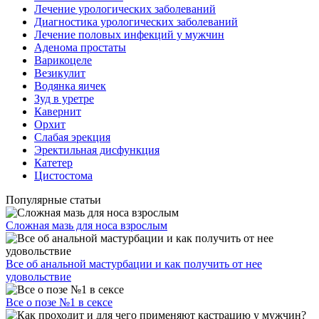
Лечение урологических заболеваний
Диагностика урологических заболеваний
Лечение половых инфекций у мужчин
Аденома простаты
Варикоцеле
Везикулит
Водянка яичек
Зуд в уретре
Кавернит
Орхит
Слабая эрекция
Эректильная дисфункция
Катетер
Цистостома
Популярные статьи
Сложная мазь для носа взрослым
Все об анальной мастурбации и как получить от нее
удовольствие
Все о позе №1 в сексе