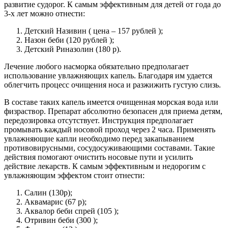
развитие судорог. К самым эффективным для детей от года до
3-х лет можно отнести:
Детский Називин ( цена – 157 рублей );
Назон беби (120 рублей );
Детский Риназолин (180 р).
Лечение любого насморка обязательно предполагает
использование увлажняющих капель. Благодаря им удается
облегчить процесс очищения носа и разжижить густую слизь.
В составе таких капель имеется очищенная морская вода или
физраствор. Препарат абсолютно безопасен для приема детям,
передозировка отсутствует. Инструкция предполагает
промывать каждый носовой проход через 2 часа. Применять
увлажняющие капли необходимо перед закапыванием
противовирусными, сосудосуживающими составами. Такие
действия помогают очистить носовые пути и усилить
действие лекарств. К самым эффективным и недорогим с
увлажняющим эффектом стоит отнести:
Салин (130р);
Аквамарис (67 р);
Аквалор беби спрей (105 );
Отривин беби (300 );