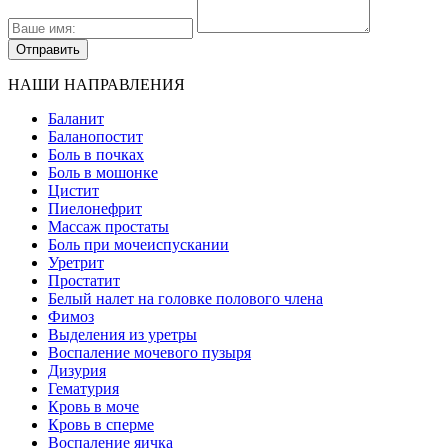
НАШИ НАПРАВЛЕНИЯ
Баланит
Баланопостит
Боль в почках
Боль в мошонке
Цистит
Пиелонефрит
Массаж простаты
Боль при мочеиспускании
Уретрит
Простатит
Белый налет на головке полового члена
Фимоз
Выделения из уретры
Воспаление мочевого пузыря
Дизурия
Гематурия
Кровь в моче
Кровь в сперме
Воспаление яичка