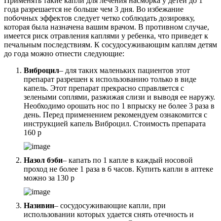
Применять такие капли для лечения насморка у детей до 1
года разрешается не больше чем 3 дня. Во избежание
побочных эффектов следует четко соблюдать дозировку,
которая была назначена вашим врачом. В противном случае,
имеется риск отравления каплями у ребенка, что приведет к
печальным последствиям. К сосудосуживающим каплям детям
до года можно отнести следующие:
Виброцил
– для таких маленьких пациентов этот
препарат разрешен к использованию только в виде
капель. Этот препарат прекрасно справляется с
зелеными соплями, разжижая слизи и выводя ее наружу.
Необходимо орошать нос по 1 впрыску не более 3 раза в
день. Перед применением рекомендуем ознакомится с
инструкцией капель Виброцил. Стоимость препарата
160 р
Назол бэби
– капать по 1 капле в каждый носовой
проход не более 1 раза в 6 часов. Купить капли в аптеке
можно за 130 р
Називин
– сосудосуживающие капли, при
использовании которых удается снять отечность и