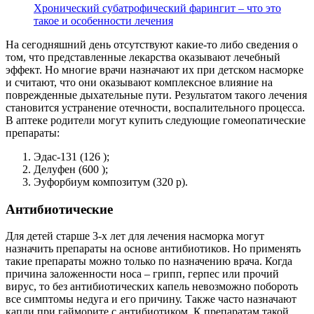
Хронический субатрофический фарингит – что это
такое и особенности лечения
На сегодняшний день отсутствуют какие-то либо сведения о
том, что представленные лекарства оказывают лечебный
эффект. Но многие врачи назначают их при детском насморке
и считают, что они оказывают комплексное влияние на
поврежденные дыхательные пути. Результатом такого лечения
становится устранение отечности, воспалительного процесса.
В аптеке родители могут купить следующие гомеопатические
препараты:
Эдас-131 (126 );
Делуфен (600 );
Эуфорбиум композитум (320 р).
Антибиотические
Для детей старше 3-х лет для лечения насморка могут
назначить препараты на основе антибиотиков. Но применять
такие препараты можно только по назначению врача. Когда
причина заложенности носа – грипп, герпес или прочий
вирус, то без антибиотических капель невозможно побороть
все симптомы недуга и его причину. Также часто назначают
капли при гайморите с антибиотиком. К препаратам такой