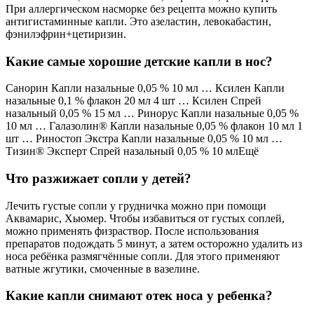
При аллергическом насморке без рецепта можно купить
антигистаминные капли. Это азеластин, левокабастин,
фэнилэфрин+цетиризин.
Какие самые хорошие детские капли в нос?
Санорин Капли назальные 0,05 % 10 мл … Ксилен Капли
назальные 0,1 % флакон 20 мл 4 шт … Ксилен Спрей
назальный 0,05 % 15 мл … Ринорус Капли назальные 0,05 %
10 мл … Галазолин® Капли назальные 0,05 % флакон 10 мл 1
шт … Риностоп Экстра Капли назальные 0,05 % 10 мл …
Тизин® Эксперт Спрей назальный 0,05 % 10 млЕщё
Что разжижает сопли у детей?
Лечить густые сопли у грудничка можно при помощи
Аквамарис, Хьюмер. Чтобы избавиться от густых соплей,
можно применять физраствор. После использования
препаратов подождать 5 минут, а затем осторожно удалить из
носа ребёнка размягчённые сопли. Для этого применяют
ватные жгутики, смоченные в вазелине.
Какие капли снимают отек носа у ребенка?