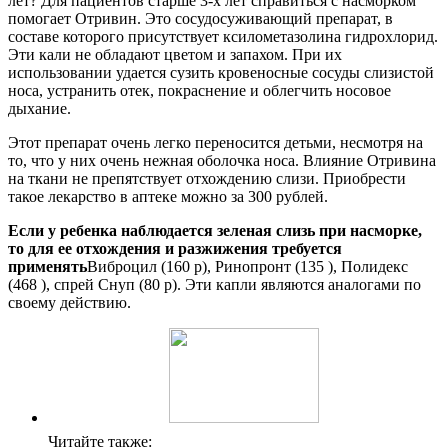
лет? Для пациентов старше 3-х лет справиться с насморком
помогает Отривин. Это сосудосуживающий препарат, в
составе которого присутствует ксилометазолина гидрохлорид.
Эти кали не обладают цветом и запахом. При их
использовании удается сузить кровеносные сосуды слизистой
носа, устранить отек, покраснение и облегчить носовое
дыхание.
Этот препарат очень легко переносится детьми, несмотря на
то, что у них очень нежная оболочка носа. Влияние Отривина
на ткани не препятствует отхождению слизи. Приобрести
такое лекарство в аптеке можно за 300 рублей.
Если у ребенка наблюдается зеленая слизь при насморке,
то для ее отхождения и разжижения требуется
применять
Виброцил (160 р), Ринопронт (135 ), Полидекс
(468 ), спрей Снуп (80 р). Эти капли являются аналогами по
своему действию.
Читайте также: