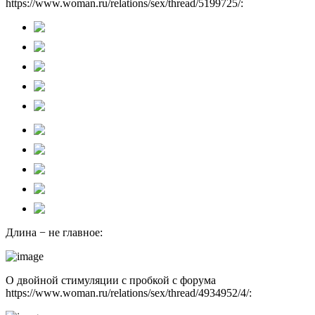
https://www.woman.ru/relations/sex/thread/5199725/:
Длина − не главное:
О двойной стимуляции с пробкой с форума
https://www.woman.ru/relations/sex/thread/4934952/4/: