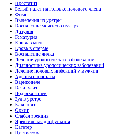
Простатит
Белый налет на головке полового члена
Фимоз
Выделения из уретры
Воспаление мочевого пузыря
Дизурия
Гематурия
Кровь в моче
Кровь в сперме
Воспаление яичка
Лечение урологических заболеваний
Диагностика урологических заболеваний
Лечение половых инфекций у мужчин
Аденома простаты
Варикоцеле
Везикулит
Водянка яичек
Зуд в уретре
Кавернит
Орхит
Слабая эрекция
Эректильная дисфункция
Катетер
Цистостома