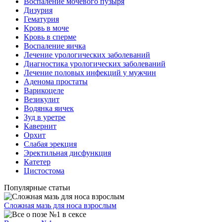
Воспаление мочевого пузыря
Дизурия
Гематурия
Кровь в моче
Кровь в сперме
Воспаление яичка
Лечение урологических заболеваний
Диагностика урологических заболеваний
Лечение половых инфекций у мужчин
Аденома простаты
Варикоцеле
Везикулит
Водянка яичек
Зуд в уретре
Кавернит
Орхит
Слабая эрекция
Эректильная дисфункция
Катетер
Цистостома
Популярные статьи
Сложная мазь для носа взрослым