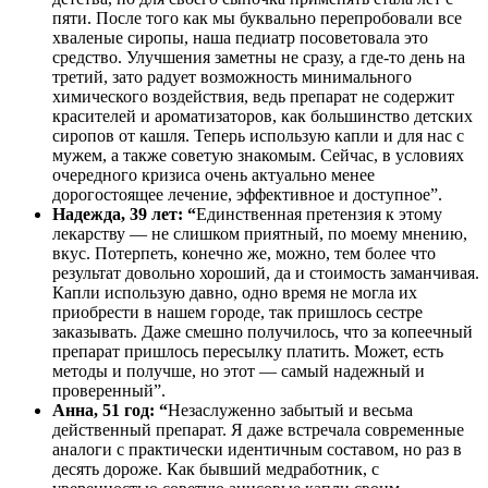
пяти. После того как мы буквально перепробовали все
хваленые сиропы, наша педиатр посоветовала это
средство. Улучшения заметны не сразу, а где-то день на
третий, зато радует возможность минимального
химического воздействия, ведь препарат не содержит
красителей и ароматизаторов, как большинство детских
сиропов от кашля. Теперь использую капли и для нас с
мужем, а также советую знакомым. Сейчас, в условиях
очередного кризиса очень актуально менее
дорогостоящее лечение, эффективное и доступное”.
Надежда, 39 лет: “
Единственная претензия к этому
лекарству — не слишком приятный, по моему мнению,
вкус. Потерпеть, конечно же, можно, тем более что
результат довольно хороший, да и стоимость заманчивая.
Капли использую давно, одно время не могла их
приобрести в нашем городе, так пришлось сестре
заказывать. Даже смешно получилось, что за копеечный
препарат пришлось пересылку платить. Может, есть
методы и получше, но этот — самый надежный и
проверенный”.
Анна, 51 год: “
Незаслуженно забытый и весьма
действенный препарат. Я даже встречала современные
аналоги с практически идентичным составом, но раз в
десять дороже. Как бывший медработник, с