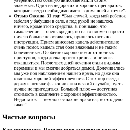
уверенностью советую анисовые капли своим
знакомым. Один из недорогих и хороших препаратов,
которые всегда необходимо иметь в домашней аптечке”.
Отзыв Оксана, 31 год: “
Был случай, когда мой ребенок
заболел у бабушки в селе, а под рукой не нашлось
ничего, кроме этого средства. Я понимаю, что
самолечение — очень вредно, но на тот момент просто
ничего больше не оставалось, пришлось пить по
инструкции. Прием анисовых капель действительно
очень помог, кашель стал боле влажным и не таким
болезненным. Особенно хорошо помог от ночных
приступов, когда дочка просто хрипела и не могла
откашляться. После трех дней лечения стали видимы
перемены и мы смогли добраться домой. Долечивались
мы уже под наблюдением нашего врача, но даже она
отметила хороший эффект лечения. С тех пор всегда
держу в аптечке флакончик «на всякий случай», пусть
лучше не пригодиться. Большой плюс — доступная
стоимость в комплекте с хорошей эффективностью.
Недостаток — немного запах не нравится, но это дело
такое”.
Частые вопросы
Как принимать Нашатырно анисовые капли