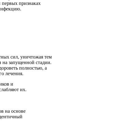
и первых признаках
 инфекцию.
ных сил, уничтожая тем
и на запущенной стадии.
дороветь полностью, а
го лечения.
иков и
слабляют их.
ов на основе
идентичный