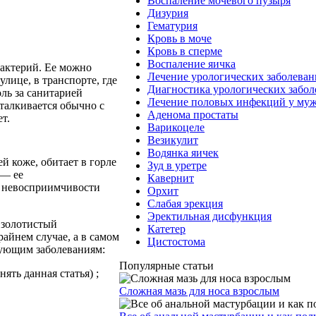
Воспаление мочевого пузыря
Дизурия
Гематурия
Кровь в моче
Кровь в сперме
Воспаление яичка
актерий. Ее можно
Лечение урологических заболева
улице, в транспорте, где
Диагностика урологических забо
оль за санитарией
Лечение половых инфекций у му
талкивается обычно с
Аденома простаты
т.
Варикоцеле
Везикулит
Водянка яичек
й коже, обитает в горле
Зуд в уретре
 — ее
Кавернит
к невосприимчивости
Орхит
Слабая эрекция
Эректильная дисфункция
 золотистый
Катетер
райнем случае, а в самом
Цистостома
дующим заболеваниям:
Популярные статьи
ять данная статья) ;
Сложная мазь для носа взрослым