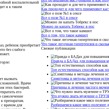
Все об анальной мастурбации и как пол
гнойной воспалительной
ит и к таким
Как проходит и для чего применяют ка
Все о позе №1 в сексе
Можно ли капать Тобрекс в нос
Все о том, что такое камшот
Что такое легочная гипертензия и сколь
аз, ребенок приобретает
Свежие публикации
что без слабого
может.
Правда о БАДах для повышения му
горле:
Топ естественных способов как п
Симптомы и методы лечения остр
ет вызвать
осложнений. Врачи
Причины и лечение частого моче
ия этих бактерий.
твратить его
Что нужно знать мужчине о ТРУЗ
о самолечение
 к препаратам.
Разбираемся какое мясо полезнее 
 с врачом для