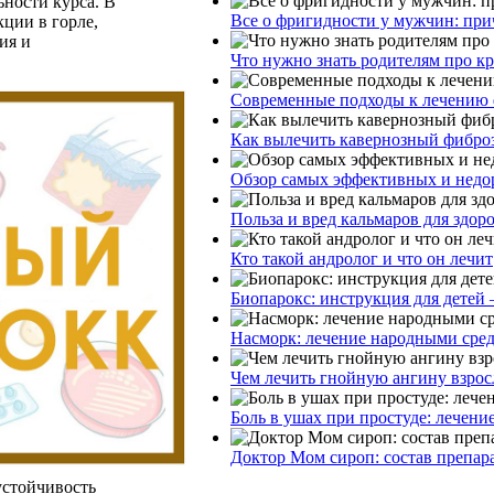
ьности курса. В
Все о фригидности у мужчин: при
ции в горле,
ия и
Что нужно знать родителям про к
Современные подходы к лечению 
Как вылечить кавернозный фибро
Обзор самых эффективных и недор
Польза и вред кальмаров для здор
Кто такой андролог и что он лечит
Биопарокс: инструкция для детей 
Насморк: лечение народными сре
Чем лечить гнойную ангину взрос
Боль в ушах при простуде: лечени
Доктор Мом сироп: состав препар
устойчивость