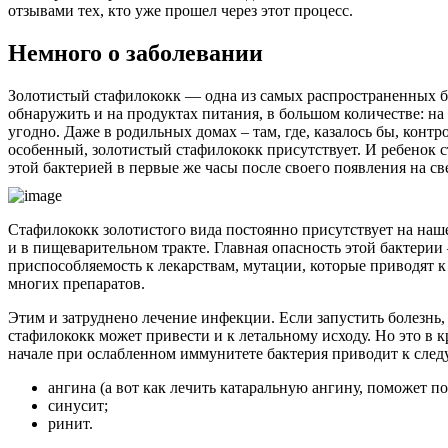
отзывами тех, кто уже прошел через этот процесс.
Немного о заболевании
Золотистый стафилококк — одна из самых распространенных б
обнаружить и на продуктах питания, в большом количестве: на 
угодно. Даже в родильных домах – там, где, казалось бы, контр
особенный, золотистый стафилококк присутствует. И ребенок с
этой бактерией в первые же часы после своего появления на све
Стафилококк золотистого вида постоянно присутствует на наше
и в пищеварительном тракте. Главная опасность этой бактерии
приспособляемость к лекарствам, мутации, которые приводят 
многих препаратов.
Этим и затруднено лечение инфекции. Если запустить болезнь,
стафилококк может привести и к летальному исходу. Но это в к
начале при ослабленном иммунитете бактерия приводит к сле
ангина (а вот как лечить катаральную ангину, поможет пон
синусит;
ринит.