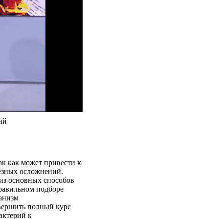
ий
ак как может привести к
ьезных осложнений.
 из основных способов
правильном подборе
анизм
авершить полный курс
актерий к