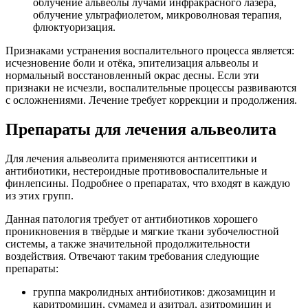
облучение альвеолы лучами инфракрасного лазера,
облучение ультрафиолетом, микроволновая терапия,
флюктуоризация.
Признаками устранения воспалительного процесса является:
исчезновение боли и отёка, эпителизация альвеолы и
нормальный восстановленный окрас десны. Если эти
признаки не исчезли, воспалительные процессы развиваются
с осложнениями. Лечение требует коррекции и продолжения.
Препараты для лечения альвеолита
Для лечения альвеолита применяются антисептики и
антибиотики, нестероидные противовоспалительные и
финлепсины. Подробнее о препаратах, что входят в каждую
из этих групп.
Данная патология требует от антибиотиков хорошего
проникновения в твёрдые и мягкие ткани зубочелюстной
системы, а также значительной продолжительности
воздействия. Отвечают таким требования следующие
препараты:
группа макролидных антибиотиков: джозамицин и
каритромицин, сумамед и азитрал, азитромицин и