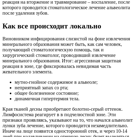
реакция на вторжение и травмирование – воспаление, после
которого проводится стоматологическое лечение альвеолита
после удаления зубов.
Как все происходит локально
Виновником инфицирования слизистой на фоне извлечения
минерального образования может быть, как сам человек,
получающий стоматологическую помощь, так и
хирургический стоматолог, проводивший извлечение
минерального образования. Итог: агрессивная защитная
реакция в зоне, где фиксировалась невидимая часть
жевательного элемента.
мутно-гнойное содержимое в альвеоле;
неприятный запах со рта;
общее болезненное состояние;
динамичная гипертермия тела.
Края тканей десны приобретают болотно-серый оттенок.
Лимфосистема реагирует в в подчелюстной зоне. Эти
признаки проявляясь, указывают на то, что начался альвеолит
лунки зуба лечение, которого проводится незамедлительно.
Иначе на лице появится односторонний отек, и через 10-14
дней при надавливании на отечную десну, будет выделяться