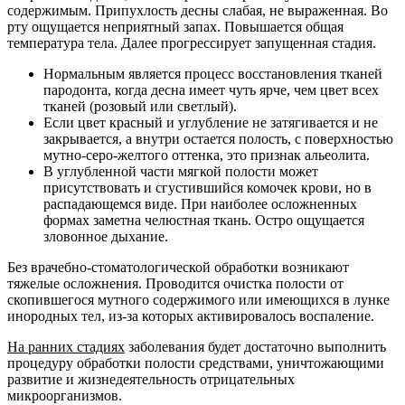
содержимым. Припухлость десны слабая, не выраженная. Во
рту ощущается неприятный запах. Повышается общая
температура тела. Далее прогрессирует запущенная стадия.
Нормальным является процесс восстановления тканей
пародонта, когда десна имеет чуть ярче, чем цвет всех
тканей (розовый или светлый).
Если цвет красный и углубление не затягивается и не
закрывается, а внутри остается полость, с поверхностью
мутно-серо-желтого оттенка, это признак альеолита.
В углубленной части мягкой полости может
присутствовать и сгустившийся комочек крови, но в
распадающемся виде. При наиболее осложненных
формах заметна челюстная ткань. Остро ощущается
зловонное дыхание.
Без врачебно-стоматологической обработки возникают
тяжелые осложнения. Проводится очистка полости от
скопившегося мутного содержимого или имеющихся в лунке
инородных тел, из-за которых активировалось воспаление.
На ранних стадиях
заболевания будет достаточно выполнить
процедуру обработки полости средствами, уничтожающими
развитие и жизнедеятельность отрицательных
микроорганизмов.