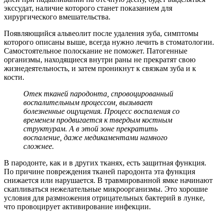
экссудат, наличие которого станет показанием для
хирургического вмешательства.
Появляющийся альвеолит после удаления зуба, симптомы
которого описаны выше, всегда нужно лечить в стоматологии.
Самостоятельное полоскание не поможет. Патогенные
организмы, находящиеся внутри раны не прекратят свою
жизнедеятельность, и затем проникнут к связкам зуба и к
кости.
Отек тканей пародонта, спровоцированный
воспалительным процессом, вызывает
болезненные ощущения. Процесс воспаления со
временем продвигается к твердым костным
структурам. А в этой зоне прекратить
воспаление, даже медикаментами намного
сложнее.
В пародонте, как и в других тканях, есть защитная функция.
По причине повреждения тканей пародонта эта функция
снижается или нарушается. В травмированной ямке начинают
скапливаться нежелательные микроорганизмы. Это хорошие
условия для размножения отрицательных бактерий в лунке,
что провоцирует активирование инфекции.