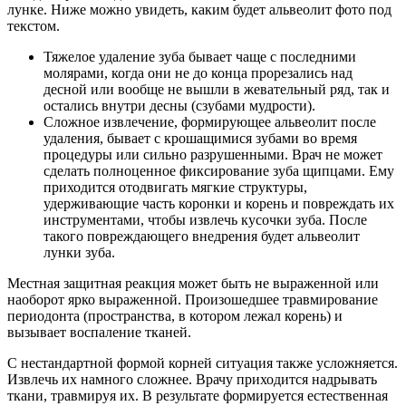
лунке. Ниже можно увидеть, каким будет альвеолит фото под
текстом.
Тяжелое удаление зуба бывает чаще с последними
молярами, когда они не до конца прорезались над
десной или вообще не вышли в жевательный ряд, так и
остались внутри десны (сзубами мудрости).
Сложное извлечение, формирующее альвеолит после
удаления, бывает с крошащимися зубами во время
процедуры или сильно разрушенными. Врач не может
сделать полноценное фиксирование зуба щипцами. Ему
приходится отодвигать мягкие структуры,
удерживающие часть коронки и корень и повреждать их
инструментами, чтобы извлечь кусочки зуба. После
такого повреждающего внедрения будет альвеолит
лунки зуба.
Местная защитная реакция может быть не выраженной или
наоборот ярко выраженной. Произошедшее травмирование
периодонта (пространства, в котором лежал корень) и
вызывает воспаление тканей.
С нестандартной формой корней ситуация также усложняется.
Извлечь их намного сложнее. Врачу приходится надрывать
ткани, травмируя их. В результате формируется естественная