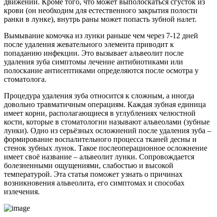
движений. Кроме того, что может выполоскаться сгусток из
крови (он необходим для естественного закрытия полости
ранки в лунке), внутрь раны может попасть зубной налет.
Вымывание комочка из лунки раньше чем через 7-12 дней
после удаления жевательного элемента приводит к
попаданию инфекции. Это вызывает альвеолит после
удаления зуба симптомы лечение антибиотиками или
полоскание антисептиками определяются после осмотра у
стоматолога.
Процедура удаления зуба относится к сложным, а иногда
довольно травматичным операциям. Каждая зубная единица
имеет корни, располагающиеся в углублениях челюстной
кости, которые в стоматологии называют альвеолами (зубные
лунки). Одно из серьёзных осложнений после удаления зуба –
формирование воспалительного процесса тканей десны и
стенок зубных лунок. Такое послеоперационное осложнение
имеет своё название – альвеолит лунки. Сопровождается
болезненными ощущениями, слабостью и высокой
температурой. Эта статья поможет узнать о причинах
возникновения альвеолита, его симптомах и способах
излечения.