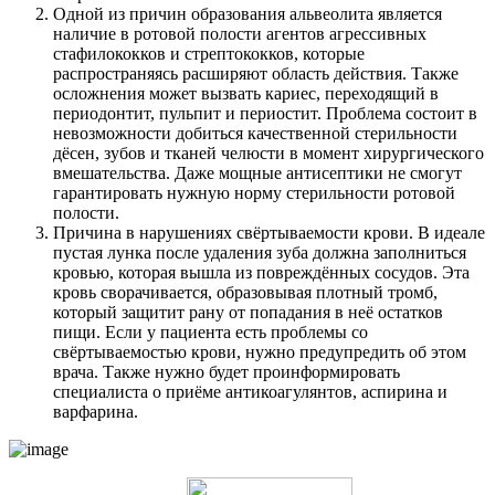
Одной из причин образования альвеолита является
наличие в ротовой полости агентов агрессивных
стафилококков и стрептококков, которые
распространяясь расширяют область действия. Также
осложнения может вызвать кариес, переходящий в
периодонтит, пульпит и периостит. Проблема состоит в
невозможности добиться качественной стерильности
дёсен, зубов и тканей челюсти в момент хирургического
вмешательства. Даже мощные антисептики не смогут
гарантировать нужную норму стерильности ротовой
полости.
Причина в нарушениях свёртываемости крови. В идеале
пустая лунка после удаления зуба должна заполниться
кровью, которая вышла из повреждённых сосудов. Эта
кровь сворачивается, образовывая плотный тромб,
который защитит рану от попадания в неё остатков
пищи. Если у пациента есть проблемы со
свёртываемостью крови, нужно предупредить об этом
врача. Также нужно будет проинформировать
специалиста о приёме антикоагулянтов, аспирина и
варфарина.