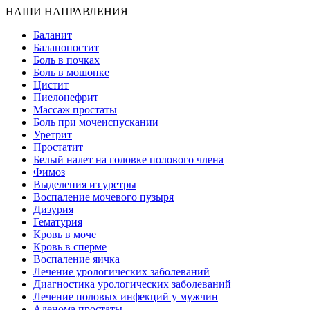
НАШИ НАПРАВЛЕНИЯ
Баланит
Баланопостит
Боль в почках
Боль в мошонке
Цистит
Пиелонефрит
Массаж простаты
Боль при мочеиспускании
Уретрит
Простатит
Белый налет на головке полового члена
Фимоз
Выделения из уретры
Воспаление мочевого пузыря
Дизурия
Гематурия
Кровь в моче
Кровь в сперме
Воспаление яичка
Лечение урологических заболеваний
Диагностика урологических заболеваний
Лечение половых инфекций у мужчин
Аденома простаты