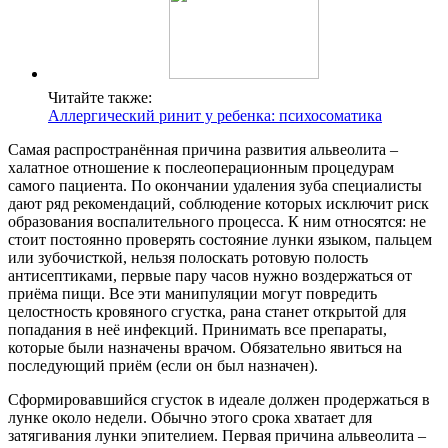
Читайте также:
Аллергический ринит у ребенка: психосоматика
Самая распространённая причина развития альвеолита –
халатное отношение к послеоперационным процедурам
самого пациента. По окончании удаления зуба специалисты
дают ряд рекомендаций, соблюдение которых исключит риск
образования воспалительного процесса. К ним относятся: не
стоит постоянно проверять состояние лунки языком, пальцем
или зубочисткой, нельзя полоскать ротовую полость
антисептиками, первые пару часов нужно воздержаться от
приёма пищи. Все эти манипуляции могут повредить
целостность кровяного сгустка, рана станет открытой для
попадания в неё инфекций. Принимать все препараты,
которые были назначены врачом. Обязательно явиться на
последующий приём (если он был назначен).
Сформировавшийся сгусток в идеале должен продержаться в
лунке около недели. Обычно этого срока хватает для
затягивания лунки эпителием. Первая причина альвеолита –