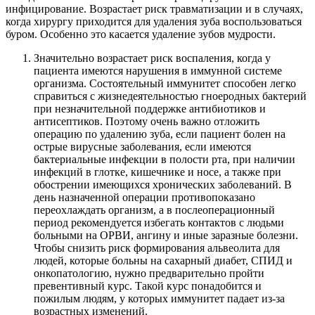
инфицирование. Возрастает риск травматизации и в случаях,
когда хирургу приходится для удаления зуба воспользоваться
буром. Особенно это касается удаление зубов мудрости.
Значительно возрастает риск воспаления, когда у
пациента имеются нарушения в иммунной системе
организма. Состоятельный иммунитет способен легко
справиться с жизнедеятельностью гноеродных бактерий
при незначительной поддержке антибиотиков и
антисептиков. Поэтому очень важно отложить
операцию по удалению зуба, если пациент болен на
острые вирусные заболевания, если имеются
бактериальные инфекции в полости рта, при наличии
инфекций в глотке, кишечнике и носе, а также при
обострении имеющихся хронических заболеваний. В
день назначенной операции противопоказано
переохлаждать организм, а в послеоперационный
период рекомендуется избегать контактов с людьми
больными на ОРВИ, ангину и иные заразные болезни.
Чтобы снизить риск формирования альвеолита для
людей, которые больны на сахарный диабет, СПИД и
онкопатологию, нужно предварительно пройти
превентивный курс. Такой курс понадобится и
пожилым людям, у которых иммунитет падает из-за
возрастных изменений.