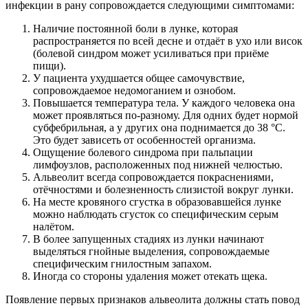
инфекции в рану сопровождается следующими симптомами:
Наличие постоянной боли в лунке, которая
распространяется по всей десне и отдаёт в ухо или висок
(болевой синдром может усиливаться при приёме
пищи).
У пациента ухудшается общее самочувствие,
сопровождаемое недомоганием и ознобом.
Повышается температура тела. У каждого человека она
может проявляться по-разному. Для одних будет нормой
субфебрильная, а у других она поднимается до 38 °C.
Это будет зависеть от особенностей организма.
Ощущение болевого синдрома при пальпации
лимфоузлов, расположенных под нижней челюстью.
Альвеолит всегда сопровождается покраснениями,
отёчностями и болезненность слизистой вокруг лунки.
На месте кровяного сгустка в образовавшейся лунке
можно наблюдать сгусток со специфическим серым
налётом.
В более запущенных стадиях из лунки начинают
выделяться гнойные выделения, сопровождаемые
специфическим гнилостным запахом.
Иногда со стороны удаления может отекать щека.
Появление первых признаков альвеолита должны стать повод