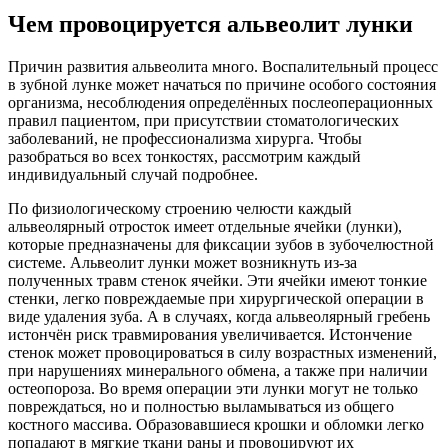
Чем провоцируется альвеолит лунки
Причин развития альвеолита много. Воспалительный процесс
в зубной лунке может начаться по причине особого состояния
организма, несоблюдения определённых послеоперационных
правил пациентом, при присутствии стоматологических
заболеваний, не профессионализма хирурга. Чтобы
разобраться во всех тонкостях, рассмотрим каждый
индивидуальный случай подробнее.
По физиологическому строению челюсти каждый
альвеолярный отросток имеет отдельные ячейки (лунки),
которые предназначены для фиксации зубов в зубочелюстной
системе. Альвеолит лунки может возникнуть из-за
полученных травм стенок ячейки. Эти ячейки имеют тонкие
стенки, легко повреждаемые при хирургической операции в
виде удаления зуба. А в случаях, когда альвеолярный гребень
истончён риск травмирования увеличивается. Истончение
стенок может провоцироваться в силу возрастных изменений,
при нарушениях минерального обмена, а также при наличии
остеопороза. Во время операции эти лунки могут не только
повреждаться, но и полностью выламываться из общего
костного массива. Образовавшиеся крошки и обломки легко
попадают в мягкие ткани раны и провоцируют их