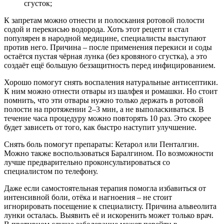
сгусток;
К запретам можно отнести и полоскания ротовой полости
содой и перекисью водорода. Хоть этот рецепт и стал
популярен в народной медицине, специалисты выступают
против него. Причина – после применения перекиси и соды
остаётся пустая чёрная лунка (без кровяного сгустка), а это
создаёт ещё большую беззащитность перед инфицированием.
Хорошо помогут снять воспаления натуральные антисептики.
К ним можно отнести отвары из шалфея и ромашки. Но стоит
помнить, что эти отвары нужно только держать в ротовой
полости на протяжении 2–3 мин, а не выполаскиваться. В
течение часа процедуру можно повторять 10 раз. Это скорее
будет зависеть от того, как быстро наступит улучшение.
Снять боль помогут препараты: Кетарол или Пенталгин.
Можно также воспользоваться Баралгином. По возможности
лучше предварительно проконсультироваться со
специалистом по телефону.
Даже если самостоятельная терапия помогла избавиться от
интенсивной боли, отёка и нагноения – не стоит
игнорировать посещение к специалисту. Причина альвеолита
лунки осталась. Выявить её и искоренить может только врач.