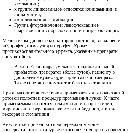
хемомицин;
к группе линкозамидов относятся: клиндамицин и
линкомицин;
аминогликазиды – амикацин;
Группа фторхинолонов: левофлоксацин и
спарфлоксацин, норфлоксацин и ципрофлоксацин.
Мелоксикам, диклофенак, кеторол и кетонал, вольтарен и
ибупрофен, нимесулид и нурофен. Кроме
противовоспалительного эффекта, указанные препараты
снимают боль.
Важно: Если подразумевается продолжительный
приём этих препаратов (более суток), пациенту в
дополнение нужно будет принимать и омепразол.
Такое сочетание поможет избежать гастропатии.
При альвеолите антисептики применяются для полосканий
ротовой полости и процедур промывания лунки. К часто
применяемым относятся: гексамидин и хлоргексидин,
мирамистин и фурацилин, корсотил и йодинол, а также
гексорал и стоматидин.
Анестетики применяются на переходном этапе
консервативного и хирургического лечения при выполнении