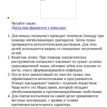
Читайте также:
Диета при фарингите у взрослых
Для начала специалист проводит лечебную блокаду при
помощи обезболивающих препаратов. Затем лунка
промывается антисептическим раствором. Для этих
целей используется шприц со специально затупленной
иглой.
Кюретаж лунки. При помощи хирургических
инструментов специалист извлекает из лунки: остатки
грануляционной ткани, обломки зубов или осколки от
кости, очаги сформировавшейся инфекции.
После всех манипуляций по очистке лунки, она
обрабатывается антисептиками и просушивается.
Поверх накладывают тампон с нужным лекарством.
Чаще всего это Мараславин, который обладает
обезболивающими и противомикробными свойствами.
Для снятия воспаления на самой десне применяются
местные аппликации, с мазями и гелями
противовоспалительного характера.