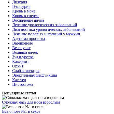
Дизурия
Гематурия
Кровь в моче
Кровь в сперме
Воспаление яичка
Лечение урологических заболеваний
Диагностика урологических заболеваний
Лечение половых инфекций у мужчин
Аденома простаты
Варикоцеле
Везикулит
Водянка яичек
Зуд в уретре
Кавернит
Орхит
Слабая эрекция
Эректильная дисфункция
Катетер
Цистостома
Популярные статьи
Сложная мазь для носа взрослым
Все о позе №1 в сексе