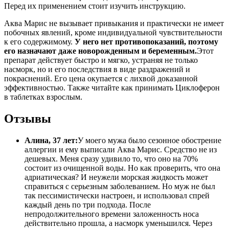
Перед их применением стоит изучить инструкцию.
Аква Марис не вызывает привыкания и практически не имеет
побочных явлений, кроме индивидуальной чувствительности
к его содержимому.
У него нет противопоказаний, поэтому
его назначают даже новорожденным и беременным.
Этот
препарат действует быстро и мягко, устраняя не только
насморк, но и его последствия в виде раздражений и
покраснений. Его цена окупается с лихвой доказанной
эффективностью. Также читайте как принимать Циклоферон
в таблетках взрослым.
Отзывы
Алина, 37 лет:
У моего мужа было сезонное обострение
аллергии и ему выписали Аква Марис. Средство не из
дешевых. Меня сразу удивило то, что оно на 70%
состоит из очищенной воды. Но как проверить, что она
адриатическая? И неужели морская жидкость может
справиться с серьезным заболеванием. Но муж не был
так пессимистически настроен, и использовал спрей
каждый день по три подхода. После
непродолжительного времени заложенность носа
действительно прошла, а насморк уменьшился. Через