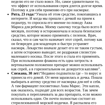
неделю его не стало вовсе. Но, самое удивительное то,
что эффект от использования спрея длится долгое время.
Поэтому я для себя применяю его при насморке.
Рита, 23 года:
“Узнала об этом средстве, покопавшись в
интернете. И когда мы пришли с дочкой на прием к
педиатру, то спросила его мнение по поводу Аква
Мариса для ребенка. Моему сыночку тогда было всего 8
месяцев, поэтому я осторожничала и искала безопасное
средство, которое можно применять с пеленок. Врач,
сказал, что и сам часто назначает этот спрей, потому как
он безвреден для младенцев и быстро устраняет
насморк. Лекарство вначале делает его не таким густым,
а затем осторожно выводит, не раздражая слизистую
маленького носика. После этого я стала его применять.
При использовании флакона есть одна хитрость: в
вертикальном положении препарат можно использовать
как спрей, а в горизонтальном он дозируется каплями”.
Снежана, 30 лет:
“Недавно подхватила где – то вирус и
принесла его домой. От меня заразилась и дочка. Пошла
выбирать в аптеку средство от насморка для неё и себя.
А там фармацевт посоветовал Аква Марис. Эти капли,
как оказалось, подходят для всех возрастов. Так зачем
покупать и переплачивать за два препарата, если можно
использовать один. Он почти полностью состоит из
стерилизованной морской водички. Я распыляла его